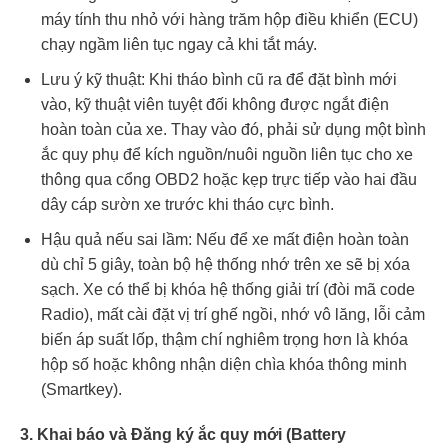
máy tính thu nhỏ với hàng trăm hộp điều khiển (ECU)
chạy ngầm liên tục ngay cả khi tắt máy.
Lưu ý kỹ thuật: Khi tháo bình cũ ra để đặt bình mới
vào, kỹ thuật viên tuyệt đối không được ngắt điện
hoàn toàn của xe. Thay vào đó, phải sử dụng một bình
ắc quy phụ để kích nguồn/nuôi nguồn liên tục cho xe
thông qua cổng OBD2 hoặc kẹp trực tiếp vào hai đầu
dây cáp sườn xe trước khi tháo cực bình.
Hậu quả nếu sai lầm: Nếu để xe mất điện hoàn toàn
dù chỉ 5 giây, toàn bộ hệ thống nhớ trên xe sẽ bị xóa
sạch. Xe có thể bị khóa hệ thống giải trí (đòi mã code
Radio), mất cài đặt vị trí ghế ngồi, nhớ vô lăng, lỗi cảm
biến áp suất lốp, thậm chí nghiêm trọng hơn là khóa
hộp số hoặc không nhận diện chìa khóa thông minh
(Smartkey).
3. Khai báo và Đăng ký ắc quy mới (Battery