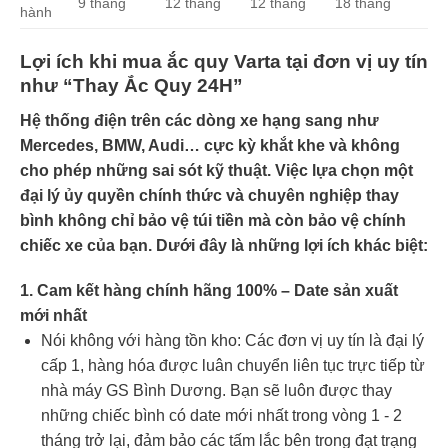
9 tháng
12 tháng
12 tháng
18 tháng
hành
Lợi ích khi mua ắc quy Varta tại đơn vị uy tín
như “Thay Ắc Quy 24H”
Hệ thống điện trên các dòng xe hạng sang như
Mercedes, BMW, Audi… cực kỳ khắt khe và không
cho phép những sai sót kỹ thuật. Việc lựa chọn một
đại lý ủy quyền chính thức và chuyên nghiệp thay
bình không chỉ bảo vệ túi tiền mà còn bảo vệ chính
chiếc xe của bạn. Dưới đây là những lợi ích khác biệt:
1. Cam kết hàng chính hãng 100% – Date sản xuất
mới nhất
Nói không với hàng tồn kho: Các đơn vị uy tín là đại lý
cấp 1, hàng hóa được luân chuyển liên tục trực tiếp từ
nhà máy GS Bình Dương. Bạn sẽ luôn được thay
những chiếc bình có date mới nhất trong vòng 1 - 2
tháng trở lại, đảm bảo các tấm lắc bên trong đạt trạng