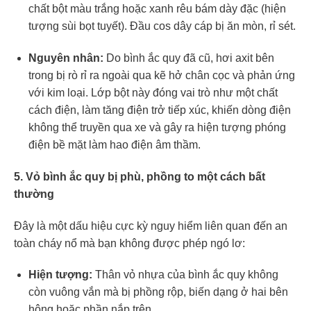
chất bột màu trắng hoặc xanh rêu bám dày đặc (hiện
tượng sùi bọt tuyết). Đầu cos dây cáp bị ăn mòn, rỉ sét.
Nguyên nhân:
Do bình ắc quy đã cũ, hơi axit bên
trong bị rò rỉ ra ngoài qua kẽ hở chân cọc và phản ứng
với kim loại. Lớp bột này đóng vai trò như một chất
cách điện, làm tăng điện trở tiếp xúc, khiến dòng điện
không thể truyền qua xe và gây ra hiện tượng phóng
điện bề mặt làm hao điện âm thầm.
5. Vỏ bình ắc quy bị phù, phồng to một cách bất
thường
Đây là một dấu hiệu cực kỳ nguy hiểm liên quan đến an
toàn cháy nổ mà bạn không được phép ngó lơ:
Hiện tượng:
Thân vỏ nhựa của bình ắc quy không
còn vuông vắn mà bị phồng rộp, biến dạng ở hai bên
hông hoặc phần nắp trên.