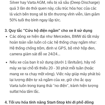
Silver hay Varta AGM, nếu bị xả sâu (Deep Discharge)
quá 3 lần do thói quen này, cấu trúc hóa học của các
lá vách bên trong sẽ bị tổn thương vĩnh viễn, làm giảm
50% tuổi thọ bình ngay lập tức.
3. Quy tắc "Cứu hộ điện ngầm" cho xe ít sử dụng
Các dòng xe hiện đại như Mercedes, BMW dù tắt máy
hoàn toàn vẫn luôn có các hệ thống chạy ngầm như:
Hệ thống chống trộm, định vị GPS, bộ nhớ hộp đen,
camera giám sát đỗ xe 24/24...
Nếu xe của bạn ít sử dụng (dưới 1 lần/tuần), hãy nổ
máy xe tại chỗ tối thiểu 20 - 30 phút mỗi tuần (hoặc
mang xe ra chạy một vòng). Việc này giúp máy phát bù
lại lượng điện tự xả ngầm của xe, giữ cho ắc quy
Varta luôn trong trạng thái "no điện", tránh hiện tượng
sulfat hóa tấm lắc.
4. Tối ưu hóa tính năng Start-Stop khi đi phố đông