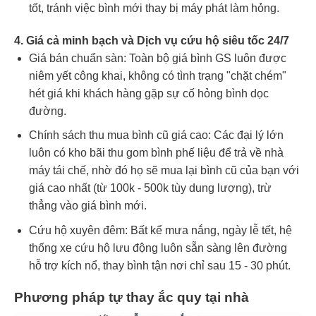
tốt, tránh việc bình mới thay bị máy phát làm hỏng.
4. Giá cả minh bạch và Dịch vụ cứu hộ siêu tốc 24/7
Giá bán chuẩn sàn: Toàn bộ giá bình GS luôn được
niêm yết công khai, không có tình trạng "chặt chém"
hét giá khi khách hàng gặp sự cố hỏng bình dọc
đường.
Chính sách thu mua bình cũ giá cao: Các đại lý lớn
luôn có kho bãi thu gom bình phế liệu để trả về nhà
máy tái chế, nhờ đó họ sẽ mua lại bình cũ của bạn với
giá cao nhất (từ 100k - 500k tùy dung lượng), trừ
thẳng vào giá bình mới.
Cứu hộ xuyên đêm: Bất kể mưa nắng, ngày lễ tết, hệ
thống xe cứu hộ lưu động luôn sẵn sàng lên đường
hỗ trợ kích nổ, thay bình tận nơi chỉ sau 15 - 30 phút.
Phương pháp tự thay ắc quy tại nhà