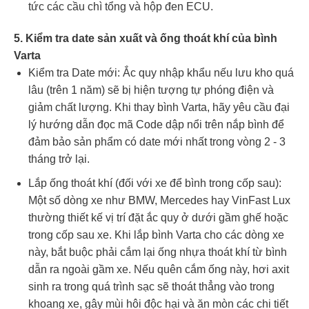
tức các cầu chì tổng và hộp đen ECU.
5. Kiểm tra date sản xuất và ống thoát khí của bình
Varta
Kiểm tra Date mới: Ắc quy nhập khẩu nếu lưu kho quá
lâu (trên 1 năm) sẽ bị hiện tượng tự phóng điện và
giảm chất lượng. Khi thay bình Varta, hãy yêu cầu đại
lý hướng dẫn đọc mã Code dập nổi trên nắp bình để
đảm bảo sản phẩm có date mới nhất trong vòng 2 - 3
tháng trở lại.
Lắp ống thoát khí (đối với xe để bình trong cốp sau):
Một số dòng xe như BMW, Mercedes hay VinFast Lux
thường thiết kế vị trí đặt ắc quy ở dưới gầm ghế hoặc
trong cốp sau xe. Khi lắp bình Varta cho các dòng xe
này, bắt buộc phải cắm lại ống nhựa thoát khí từ bình
dẫn ra ngoài gầm xe. Nếu quên cắm ống này, hơi axit
sinh ra trong quá trình sạc sẽ thoát thẳng vào trong
khoang xe, gây mùi hôi độc hại và ăn mòn các chi tiết