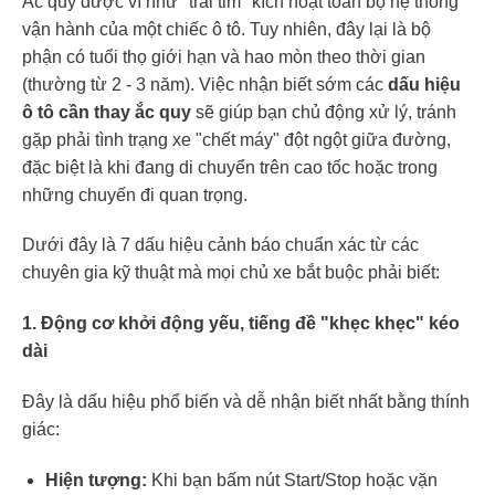
Ắc quy được ví như "trái tim" kích hoạt toàn bộ hệ thống
vận hành của một chiếc ô tô. Tuy nhiên, đây lại là bộ
phận có tuổi thọ giới hạn và hao mòn theo thời gian
(thường từ 2 - 3 năm). Việc nhận biết sớm các
dấu hiệu
ô tô cần thay ắc quy
sẽ giúp bạn chủ động xử lý, tránh
gặp phải tình trạng xe "chết máy" đột ngột giữa đường,
đặc biệt là khi đang di chuyển trên cao tốc hoặc trong
những chuyến đi quan trọng.
Dưới đây là 7 dấu hiệu cảnh báo chuẩn xác từ các
chuyên gia kỹ thuật mà mọi chủ xe bắt buộc phải biết:
1. Động cơ khởi động yếu, tiếng đề "khẹc khẹc" kéo
dài
Đây là dấu hiệu phổ biến và dễ nhận biết nhất bằng thính
giác:
Hiện tượng:
Khi bạn bấm nút Start/Stop hoặc vặn