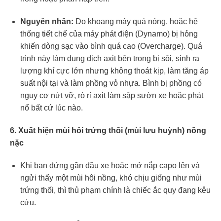
Nguyên nhân:
Do khoang máy quá nóng, hoặc hệ
thống tiết chế của máy phát điện (Dynamo) bị hỏng
khiến dòng sạc vào bình quá cao (Overcharge). Quá
trình này làm dung dịch axit bên trong bị sôi, sinh ra
lượng khí cực lớn nhưng không thoát kịp, làm tăng áp
suất nội tại và làm phồng vỏ nhựa. Bình bị phồng có
nguy cơ nứt vỡ, rò rỉ axit làm sập sườn xe hoặc phát
nổ bất cứ lúc nào.
6. Xuất hiện mùi hôi trứng thối (mùi lưu huỳnh) nồng
nặc
Khi bạn đứng gần đầu xe hoặc mở nắp capo lên và
ngửi thấy một mùi hôi nồng, khó chịu giống như mùi
trứng thối, thì thủ phạm chính là chiếc ắc quy đang kêu
cứu.