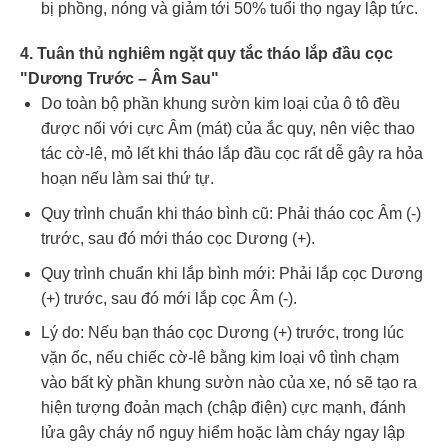
bị phồng, nóng và giảm tới 50% tuổi thọ ngay lập tức.
4. Tuân thủ nghiêm ngặt quy tắc tháo lắp đầu cọc
"Dương Trước – Âm Sau"
Do toàn bộ phần khung sườn kim loại của ô tô đều
được nối với cực Âm (mát) của ắc quy, nên việc thao
tác cờ-lê, mỏ lết khi tháo lắp đầu cọc rất dễ gây ra hỏa
hoạn nếu làm sai thứ tự.
Quy trình chuẩn khi tháo bình cũ: Phải tháo cọc Âm (-)
trước, sau đó mới tháo cọc Dương (+).
Quy trình chuẩn khi lắp bình mới: Phải lắp cọc Dương
(+) trước, sau đó mới lắp cọc Âm (-).
Lý do: Nếu bạn tháo cọc Dương (+) trước, trong lúc
vặn ốc, nếu chiếc cờ-lê bằng kim loại vô tình chạm
vào bất kỳ phần khung sườn nào của xe, nó sẽ tạo ra
hiện tượng đoản mạch (chập điện) cực mạnh, đánh
lửa gây cháy nổ nguy hiểm hoặc làm cháy ngay lập