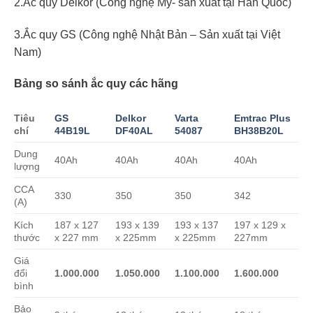
2.Ắc quy Delkor (Công nghệ Mỹ- sản xuất tại Hàn Quốc)
3.Ắc quy GS (Công nghệ Nhật Bản – Sản xuất tại Việt
Nam)
Bảng so sánh ắc quy các hãng
Tiêu
GS
Delkor
Varta
Emtrac Plus
chí
44B19L
DF40AL
54087
BH38B20L
Dung
40Ah
40Ah
40Ah
40Ah
lượng
CCA
330
350
350
342
(A)
Kích
187 x 127
193 x 139
193 x 137
197 x 129 x
thước
x 227 mm
x 225mm
x 225mm
227mm
Giá
đổi
1.000.000
1.050.000
1.100.000
1.600.000
bình
Bảo