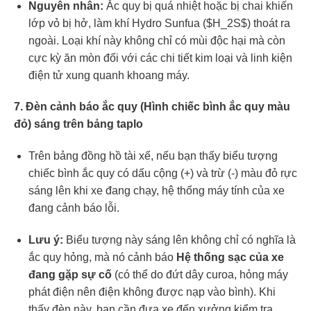
Nguyên nhân:
Ắc quy bị quá nhiệt hoặc bị chai khiến
lớp vỏ bị hở, làm khí Hydro Sunfua (
$H_2S$
) thoát ra
ngoài. Loại khí này không chỉ có mùi độc hại mà còn
cực kỳ ăn mòn đối với các chi tiết kim loại và linh kiện
điện tử xung quanh khoang máy.
7. Đèn cảnh báo ắc quy (Hình chiếc bình ắc quy màu
đỏ) sáng trên bảng taplo
Trên bảng đồng hồ tài xế, nếu bạn thấy biểu tượng
chiếc bình ắc quy có dấu cộng (+) và trừ (-) màu đỏ rực
sáng lên khi xe đang chạy, hệ thống máy tính của xe
đang cảnh báo lỗi.
Lưu ý:
Biểu tượng này sáng lên không chỉ có nghĩa là
ắc quy hỏng, mà nó cảnh báo
Hệ thống sạc của xe
đang gặp sự cố
(có thể do đứt dây curoa, hỏng máy
phát điện nên điện không được nạp vào bình). Khi
thấy đèn này, bạn cần đưa xe đến xưởng kiểm tra