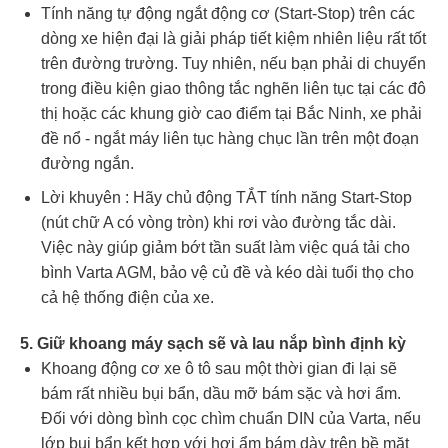
Tính năng tự động ngắt động cơ (Start-Stop) trên các
dòng xe hiện đại là giải pháp tiết kiệm nhiên liệu rất tốt
trên đường trường. Tuy nhiên, nếu bạn phải di chuyển
trong điều kiện giao thông tắc nghẽn liên tục tại các đô
thị hoặc các khung giờ cao điểm tại Bắc Ninh, xe phải
đề nổ - ngắt máy liên tục hàng chục lần trên một đoạn
đường ngắn.
Lời khuyên : Hãy chủ động TẮT tính năng Start-Stop
(nút chữ A có vòng tròn) khi rơi vào đường tắc dài.
Việc này giúp giảm bớt tần suất làm việc quá tải cho
bình Varta AGM, bảo vệ củ đề và kéo dài tuổi thọ cho
cả hệ thống điện của xe.
5. Giữ khoang máy sạch sẽ và lau nắp bình định kỳ
Khoang động cơ xe ô tô sau một thời gian đi lại sẽ
bám rất nhiều bụi bẩn, dầu mỡ bám sặc và hơi ẩm.
Đối với dòng bình cọc chìm chuẩn DIN của Varta, nếu
lớp bụi bẩn kết hợp với hơi ẩm bám dày trên bề mặt