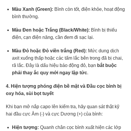
Màu Xanh (Green):
Bình còn tốt, điện khỏe, hoạt động
bình thường.
Màu Đen hoặc Trắng (Black/White):
Bình bị thiếu
điện, cạn điện năng, cần đem đi sạc lại.
Màu Đỏ hoặc Đỏ viền trắng (Red):
Mức dung dịch
axit xuống thấp hoặc các tấm lắc bên trong đã bị chai,
rã lắc. Đây là dấu hiệu báo động đỏ, bạn
bắt buộc
phải thay ắc quy mới ngay lập tức
.
4. Hiện tượng phóng điện bề mặt và Đầu cọc bình bị
oxy hóa, sùi bọt tuyết
Khi bạn mở nắp capo lên kiểm tra, hãy quan sát thật kỹ
hai đầu cực Âm (-) và cực Dương (+) của bình:
Hiện tượng:
Quanh chân cọc bình xuất hiện các lớp