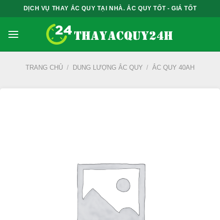
Bỏ
DỊCH VỤ THAY ẮC QUY TẠI NHÀ. ẮC QUY TỐT - GIÁ TỐT
qua
nội
dung
TRANG CHỦ
/
DUNG LƯỢNG ẮC QUY
/
ẮC QUY 40AH