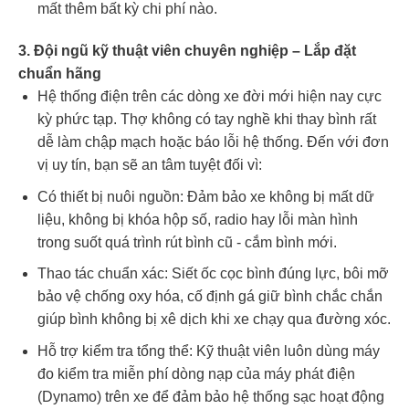
mất thêm bất kỳ chi phí nào.
3. Đội ngũ kỹ thuật viên chuyên nghiệp – Lắp đặt
chuẩn hãng
Hệ thống điện trên các dòng xe đời mới hiện nay cực
kỳ phức tạp. Thợ không có tay nghề khi thay bình rất
dễ làm chập mạch hoặc báo lỗi hệ thống. Đến với đơn
vị uy tín, bạn sẽ an tâm tuyệt đối vì:
Có thiết bị nuôi nguồn: Đảm bảo xe không bị mất dữ
liệu, không bị khóa hộp số, radio hay lỗi màn hình
trong suốt quá trình rút bình cũ - cắm bình mới.
Thao tác chuẩn xác: Siết ốc cọc bình đúng lực, bôi mỡ
bảo vệ chống oxy hóa, cố định gá giữ bình chắc chắn
giúp bình không bị xê dịch khi xe chạy qua đường xóc.
Hỗ trợ kiểm tra tổng thể: Kỹ thuật viên luôn dùng máy
đo kiểm tra miễn phí dòng nạp của máy phát điện
(Dynamo) trên xe để đảm bảo hệ thống sạc hoạt động