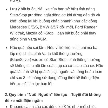
AGM).
Lưu ý bắt buộc: Nếu xe của bạn sở hữu tính năng
Start-Stop (tự động ngắt động cơ khi dừng đèn đỏ và
khởi động lại khi buông chân phanh) như các dòng
Mercedes C/E/S, BMW 3/5/7 đời mới, Ford Ranger
Wildtrak, Mazda có i-Stop... bạn bắt buộc phải thay
đúng bình Varta AGM.
Hậu quả nếu sai lầm: Nếu vì tiết kiệm chi phí mà bạn
lắp một chiếc bình Varta khô thông thường
(Blue/Silver) vào xe có Start-Stop, bình thông thường
sẽ không chịu nổi tần suất nạp xả cực cao của xe. Hậu
quả là bình sẽ bị quá tải, sụt nguồn và hỏng hoàn toàn
chỉ sau 3 - 6 tháng sử dụng, đồng thời hệ thống điện
trên xe sẽ liên tục báo lỗi.
2. Quy trình "Nuôi Nguồn" liên tục – Tuyệt đối không
để xe mất điện ngầm
Khoang cabin của các dòng xe Đức như một chiếc