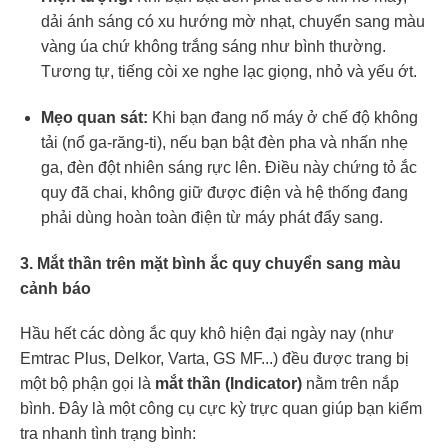
dải ánh sáng có xu hướng mờ nhạt, chuyển sang màu
vàng úa chứ không trắng sáng như bình thường.
Tương tự, tiếng còi xe nghe lạc giọng, nhỏ và yếu ớt.
Mẹo quan sát:
Khi bạn đang nổ máy ở chế độ không
tải (nổ ga-răng-ti), nếu bạn bật đèn pha và nhấn nhẹ
ga, đèn đột nhiên sáng rực lên. Điều này chứng tỏ ắc
quy đã chai, không giữ được điện và hệ thống đang
phải dùng hoàn toàn điện từ máy phát đẩy sang.
3. Mắt thần trên mặt bình ắc quy chuyển sang màu
cảnh báo
Hầu hết các dòng ắc quy khô hiện đại ngày nay (như
Emtrac Plus, Delkor, Varta, GS MF...) đều được trang bị
một bộ phận gọi là
mắt thần (Indicator)
nằm trên nắp
bình. Đây là một công cụ cực kỳ trực quan giúp bạn kiểm
tra nhanh tình trạng bình: