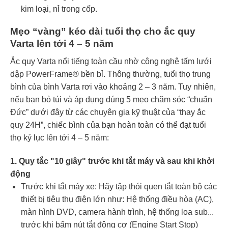
kim loại, nỉ trong cốp.
Mẹo “vàng” kéo dài tuổi thọ cho ắc quy
Varta lên tới 4 – 5 năm
Ắc quy Varta nổi tiếng toàn cầu nhờ công nghệ tấm lưới
dập PowerFrame® bền bỉ. Thông thường, tuổi thọ trung
bình của bình Varta rơi vào khoảng 2 – 3 năm. Tuy nhiên,
nếu bạn bỏ túi và áp dụng đúng 5 mẹo chăm sóc “chuẩn
Đức” dưới đây từ các chuyên gia kỹ thuật của “thay ắc
quy 24H”, chiếc bình của bạn hoàn toàn có thể đạt tuổi
thọ kỷ lục lên tới 4 – 5 năm:
1. Quy tắc "10 giây" trước khi tắt máy và sau khi khởi
động
Trước khi tắt máy xe: Hãy tập thói quen tắt toàn bộ các
thiết bị tiêu thụ điện lớn như: Hệ thống điều hòa (AC),
màn hình DVD, camera hành trình, hệ thống loa sub...
trước khi bấm nút tắt động cơ (Engine Start Stop)