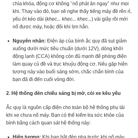
chìa khóa, động cơ không "nổ phát ăn ngay" như mọi
khi. Thay vào đó, bạn sẽ nghe thấy tiếng máy đề rên rỉ,
yếu ớt kéo dài (
khẹc... khẹc... khẹc...
) vài giây rồi mới
nổ được máy, hoặc đôi khi lịm hẳn.
Nguyên nhân:
Điện áp của bình ắc quy đã sụt giảm
xuống dưới mức tiêu chuẩn (dưới 12V), dòng khởi
động lạnh (CCA) không còn đủ mạnh để phóng điện
làm quay củ đề và trục khuỷu động cơ. Nếu gặp hiện
tượng này vào buổi sáng sớm, chắc chắn bình của
bạn đã đi đến cuối vòng đời.
2. Hệ thống đèn chiếu sáng bị mờ, còi xe kêu yếu
Ắc quy là nguồn cấp điện cho toàn bộ hệ thống phụ tải
khi xe chưa nổ máy. Bạn có thể kiểm tra sức khỏe của
bình bằng cách quan sát hệ thống này:
Hiện tượng:
Khi bạn bật đèn pha trước khi nổ máy,