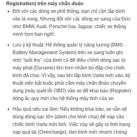
Registration) trên máy chẩn đoán
Đối với các dòng xe phổ thông, bạn chỉ cần lắp bình
vào là xong. Nhưng đối với các dòng xe sang của Đức
như BMW, Audi, Porsche hay Jaguar, chiếc xe thông
minh hơn bạn nghĩ.
Lưu ý kỹ thuật: Hệ thống quản lý năng lượng (BMS -
Battery Management System) trên xe sang luôn ghi
nhớ "tuổi thọ" của bình cũ để điều chỉnh dòng sạc từ
máy phát (Dynamo) lớn hơn nhằm bù đắp cho chiếc
bình đã chai. Vì vậy, sau khi lắp bình Varta mới vào, kỹ
thuật viên bắt buộc phải cắm máy chẩn đoán chuyên
dụng (máy quét lỗi OBD) vào xe để khai báo (Register)
dòng ắc quy mới cho hệ thống máy tính của xe.
Hậu quả nếu sai lầm: Nếu không khai báo, xe vẫn sẽ
dùng dòng sạc lớn (dành cho bình chai) để nạp vào
chiếc bình Varta mới tinh. Việc này sẽ gây ra tình trạng
nạp quá tải (Overcharge), làm bình mới nhanh chóng