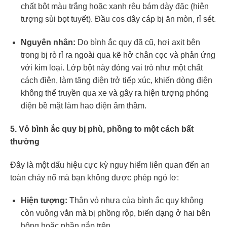
chất bột màu trắng hoặc xanh rêu bám dày đặc (hiện
tượng sùi bọt tuyết). Đầu cos dây cáp bị ăn mòn, rỉ sét.
Nguyên nhân:
Do bình ắc quy đã cũ, hơi axit bên
trong bị rò rỉ ra ngoài qua kẽ hở chân cọc và phản ứng
với kim loại. Lớp bột này đóng vai trò như một chất
cách điện, làm tăng điện trở tiếp xúc, khiến dòng điện
không thể truyền qua xe và gây ra hiện tượng phóng
điện bề mặt làm hao điện âm thầm.
5. Vỏ bình ắc quy bị phù, phồng to một cách bất
thường
Đây là một dấu hiệu cực kỳ nguy hiểm liên quan đến an
toàn cháy nổ mà bạn không được phép ngó lơ:
Hiện tượng:
Thân vỏ nhựa của bình ắc quy không
còn vuông vắn mà bị phồng rộp, biến dạng ở hai bên
hông hoặc phần nắp trên.