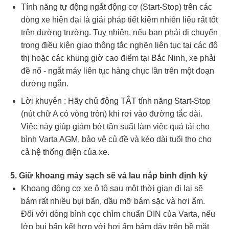
Tính năng tự động ngắt động cơ (Start-Stop) trên các
dòng xe hiện đại là giải pháp tiết kiệm nhiên liệu rất tốt
trên đường trường. Tuy nhiên, nếu bạn phải di chuyển
trong điều kiện giao thông tắc nghẽn liên tục tại các đô
thị hoặc các khung giờ cao điểm tại Bắc Ninh, xe phải
đề nổ - ngắt máy liên tục hàng chục lần trên một đoạn
đường ngắn.
Lời khuyên : Hãy chủ động TẮT tính năng Start-Stop
(nút chữ A có vòng tròn) khi rơi vào đường tắc dài.
Việc này giúp giảm bớt tần suất làm việc quá tải cho
bình Varta AGM, bảo vệ củ đề và kéo dài tuổi thọ cho
cả hệ thống điện của xe.
5. Giữ khoang máy sạch sẽ và lau nắp bình định kỳ
Khoang động cơ xe ô tô sau một thời gian đi lại sẽ
bám rất nhiều bụi bẩn, dầu mỡ bám sặc và hơi ẩm.
Đối với dòng bình cọc chìm chuẩn DIN của Varta, nếu
lớp bụi bẩn kết hợp với hơi ẩm bám dày trên bề mặt