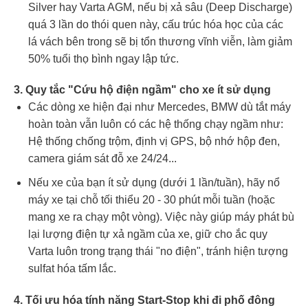
Silver hay Varta AGM, nếu bị xả sâu (Deep Discharge)
quá 3 lần do thói quen này, cấu trúc hóa học của các
lá vách bên trong sẽ bị tổn thương vĩnh viễn, làm giảm
50% tuổi thọ bình ngay lập tức.
3. Quy tắc "Cứu hộ điện ngầm" cho xe ít sử dụng
Các dòng xe hiện đại như Mercedes, BMW dù tắt máy
hoàn toàn vẫn luôn có các hệ thống chạy ngầm như:
Hệ thống chống trộm, định vị GPS, bộ nhớ hộp đen,
camera giám sát đỗ xe 24/24...
Nếu xe của bạn ít sử dụng (dưới 1 lần/tuần), hãy nổ
máy xe tại chỗ tối thiểu 20 - 30 phút mỗi tuần (hoặc
mang xe ra chạy một vòng). Việc này giúp máy phát bù
lại lượng điện tự xả ngầm của xe, giữ cho ắc quy
Varta luôn trong trạng thái "no điện", tránh hiện tượng
sulfat hóa tấm lắc.
4. Tối ưu hóa tính năng Start-Stop khi đi phố đông