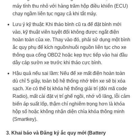
máy tính thu nhỏ với hàng trăm hộp điều khiển (ECU)
chạy ngầm liên tục ngay cả khi tắt máy.
Lưu ý kỹ thuật: Khi tháo bình cũ ra để đặt bình mới
vào, kỹ thuật viên tuyệt đối không được ngắt điện
hoàn toàn của xe. Thay vào đó, phải sử dụng một bình
ắc quy phụ để kích nguồn/nuôi nguồn liên tục cho xe
thông qua cổng OBD2 hoặc kẹp trực tiếp vào hai đầu
dây cáp sườn xe trước khi tháo cực bình.
Hậu quả nếu sai lầm: Nếu để xe mất điện hoàn toàn
dù chỉ 5 giây, toàn bộ hệ thống nhớ trên xe sẽ bị xóa
sạch. Xe có thể bị khóa hệ thống giải trí (đòi mã code
Radio), mất cài đặt vị trí ghế ngồi, nhớ vô lăng, lỗi cảm
biến áp suất lốp, thậm chí nghiêm trọng hơn là khóa
hộp số hoặc không nhận diện chìa khóa thông minh
(Smartkey).
3. Khai báo và Đăng ký ắc quy mới (Battery