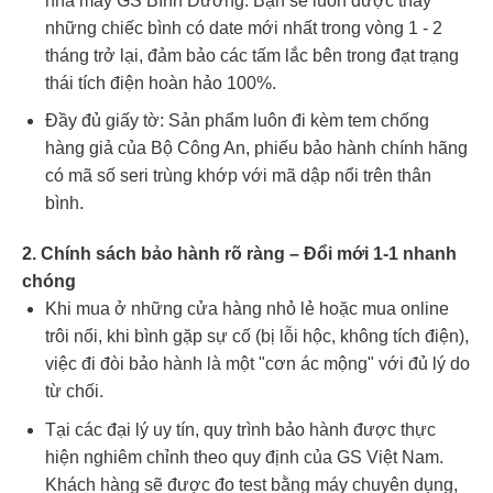
nhà máy GS Bình Dương. Bạn sẽ luôn được thay
những chiếc bình có date mới nhất trong vòng 1 - 2
tháng trở lại, đảm bảo các tấm lắc bên trong đạt trạng
thái tích điện hoàn hảo 100%.
Đầy đủ giấy tờ: Sản phẩm luôn đi kèm tem chống
hàng giả của Bộ Công An, phiếu bảo hành chính hãng
có mã số seri trùng khớp với mã dập nổi trên thân
bình.
2. Chính sách bảo hành rõ ràng – Đổi mới 1-1 nhanh
chóng
Khi mua ở những cửa hàng nhỏ lẻ hoặc mua online
trôi nổi, khi bình gặp sự cố (bị lỗi hộc, không tích điện),
việc đi đòi bảo hành là một "cơn ác mộng" với đủ lý do
từ chối.
Tại các đại lý uy tín, quy trình bảo hành được thực
hiện nghiêm chỉnh theo quy định của GS Việt Nam.
Khách hàng sẽ được đo test bằng máy chuyên dụng,