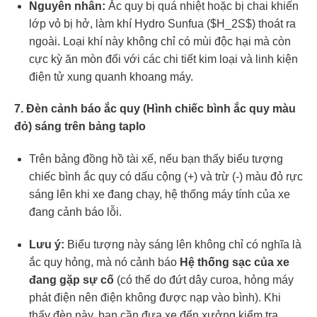
Nguyên nhân:
Ắc quy bị quá nhiệt hoặc bị chai khiến
lớp vỏ bị hở, làm khí Hydro Sunfua (
$H_2S$
) thoát ra
ngoài. Loại khí này không chỉ có mùi độc hại mà còn
cực kỳ ăn mòn đối với các chi tiết kim loại và linh kiện
điện tử xung quanh khoang máy.
7. Đèn cảnh báo ắc quy (Hình chiếc bình ắc quy màu
đỏ) sáng trên bảng taplo
Trên bảng đồng hồ tài xế, nếu bạn thấy biểu tượng
chiếc bình ắc quy có dấu cộng (+) và trừ (-) màu đỏ rực
sáng lên khi xe đang chạy, hệ thống máy tính của xe
đang cảnh báo lỗi.
Lưu ý:
Biểu tượng này sáng lên không chỉ có nghĩa là
ắc quy hỏng, mà nó cảnh báo
Hệ thống sạc của xe
đang gặp sự cố
(có thể do đứt dây curoa, hỏng máy
phát điện nên điện không được nạp vào bình). Khi
thấy đèn này, bạn cần đưa xe đến xưởng kiểm tra