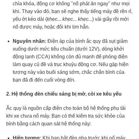
chìa khóa, động cơ không "nổ phát ăn ngay" như mọi
khi. Thay vào đó, bạn sẽ nghe thấy tiếng máy đề rên rỉ,
yếu ớt kéo dài (
khẹc... khẹc... khẹc...
) vài giây rồi mới
nổ được máy, hoặc đôi khi lịm hẳn.
Nguyên nhân:
Điện áp của bình ắc quy đã sụt giảm
xuống dưới mức tiêu chuẩn (dưới 12V), dòng khởi
động lạnh (CCA) không còn đủ mạnh để phóng điện
làm quay củ đề và trục khuỷu động cơ. Nếu gặp hiện
tượng này vào buổi sáng sớm, chắc chắn bình của
bạn đã đi đến cuối vòng đời.
2. Hệ thống đèn chiếu sáng bị mờ, còi xe kêu yếu
Ắc quy là nguồn cấp điện cho toàn bộ hệ thống phụ tải
khi xe chưa nổ máy. Bạn có thể kiểm tra sức khỏe của
bình bằng cách quan sát hệ thống này:
Hiện tượng:
Khi bạn bật đèn pha trước khi nổ máy,