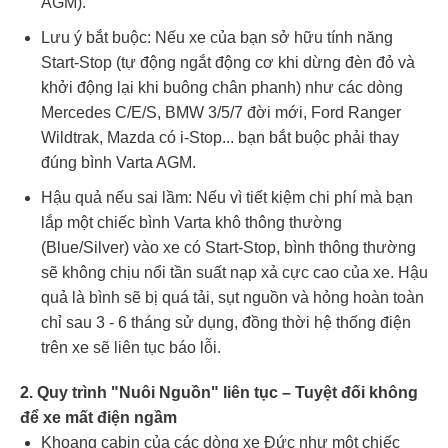
AGM).
Lưu ý bắt buộc: Nếu xe của bạn sở hữu tính năng
Start-Stop (tự động ngắt động cơ khi dừng đèn đỏ và
khởi động lại khi buông chân phanh) như các dòng
Mercedes C/E/S, BMW 3/5/7 đời mới, Ford Ranger
Wildtrak, Mazda có i-Stop... bạn bắt buộc phải thay
đúng bình Varta AGM.
Hậu quả nếu sai lầm: Nếu vì tiết kiệm chi phí mà bạn
lắp một chiếc bình Varta khô thông thường
(Blue/Silver) vào xe có Start-Stop, bình thông thường
sẽ không chịu nổi tần suất nạp xả cực cao của xe. Hậu
quả là bình sẽ bị quá tải, sụt nguồn và hỏng hoàn toàn
chỉ sau 3 - 6 tháng sử dụng, đồng thời hệ thống điện
trên xe sẽ liên tục báo lỗi.
2. Quy trình "Nuôi Nguồn" liên tục – Tuyệt đối không
để xe mất điện ngầm
Khoang cabin của các dòng xe Đức như một chiếc