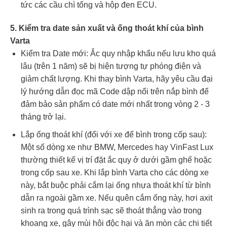
tức các cầu chì tổng và hộp đen ECU.
5. Kiểm tra date sản xuất và ống thoát khí của bình
Varta
Kiểm tra Date mới: Ắc quy nhập khẩu nếu lưu kho quá
lâu (trên 1 năm) sẽ bị hiện tượng tự phóng điện và
giảm chất lượng. Khi thay bình Varta, hãy yêu cầu đại
lý hướng dẫn đọc mã Code dập nổi trên nắp bình để
đảm bảo sản phẩm có date mới nhất trong vòng 2 - 3
tháng trở lại.
Lắp ống thoát khí (đối với xe để bình trong cốp sau):
Một số dòng xe như BMW, Mercedes hay VinFast Lux
thường thiết kế vị trí đặt ắc quy ở dưới gầm ghế hoặc
trong cốp sau xe. Khi lắp bình Varta cho các dòng xe
này, bắt buộc phải cắm lại ống nhựa thoát khí từ bình
dẫn ra ngoài gầm xe. Nếu quên cắm ống này, hơi axit
sinh ra trong quá trình sạc sẽ thoát thẳng vào trong
khoang xe, gây mùi hôi độc hại và ăn mòn các chi tiết