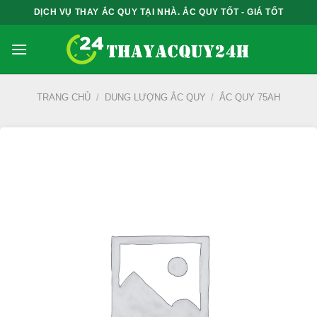
Bỏ
DỊCH VỤ THAY ẮC QUY TẠI NHÀ. ẮC QUY TỐT - GIÁ TỐT
qua
nội
dung
TRANG CHỦ
/
DUNG LƯỢNG ẮC QUY
/
ẮC QUY 75AH