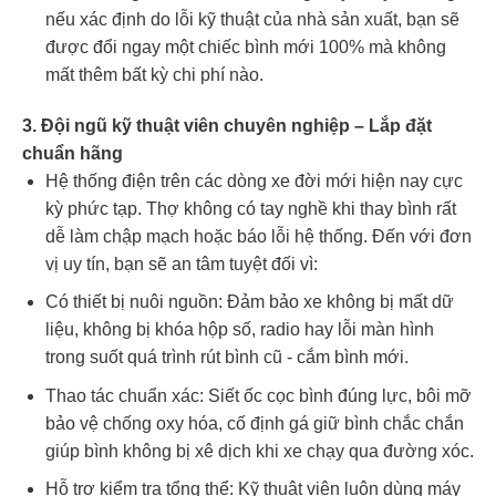
nếu xác định do lỗi kỹ thuật của nhà sản xuất, bạn sẽ
được đổi ngay một chiếc bình mới 100% mà không
mất thêm bất kỳ chi phí nào.
3. Đội ngũ kỹ thuật viên chuyên nghiệp – Lắp đặt
chuẩn hãng
Hệ thống điện trên các dòng xe đời mới hiện nay cực
kỳ phức tạp. Thợ không có tay nghề khi thay bình rất
dễ làm chập mạch hoặc báo lỗi hệ thống. Đến với đơn
vị uy tín, bạn sẽ an tâm tuyệt đối vì:
Có thiết bị nuôi nguồn: Đảm bảo xe không bị mất dữ
liệu, không bị khóa hộp số, radio hay lỗi màn hình
trong suốt quá trình rút bình cũ - cắm bình mới.
Thao tác chuẩn xác: Siết ốc cọc bình đúng lực, bôi mỡ
bảo vệ chống oxy hóa, cố định gá giữ bình chắc chắn
giúp bình không bị xê dịch khi xe chạy qua đường xóc.
Hỗ trợ kiểm tra tổng thể: Kỹ thuật viên luôn dùng máy