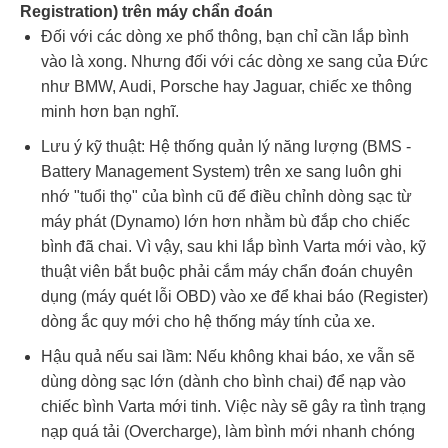
Registration) trên máy chẩn đoán
Đối với các dòng xe phổ thông, bạn chỉ cần lắp bình
vào là xong. Nhưng đối với các dòng xe sang của Đức
như BMW, Audi, Porsche hay Jaguar, chiếc xe thông
minh hơn bạn nghĩ.
Lưu ý kỹ thuật: Hệ thống quản lý năng lượng (BMS -
Battery Management System) trên xe sang luôn ghi
nhớ "tuổi thọ" của bình cũ để điều chỉnh dòng sạc từ
máy phát (Dynamo) lớn hơn nhằm bù đắp cho chiếc
bình đã chai. Vì vậy, sau khi lắp bình Varta mới vào, kỹ
thuật viên bắt buộc phải cắm máy chẩn đoán chuyên
dụng (máy quét lỗi OBD) vào xe để khai báo (Register)
dòng ắc quy mới cho hệ thống máy tính của xe.
Hậu quả nếu sai lầm: Nếu không khai báo, xe vẫn sẽ
dùng dòng sạc lớn (dành cho bình chai) để nạp vào
chiếc bình Varta mới tinh. Việc này sẽ gây ra tình trạng
nạp quá tải (Overcharge), làm bình mới nhanh chóng