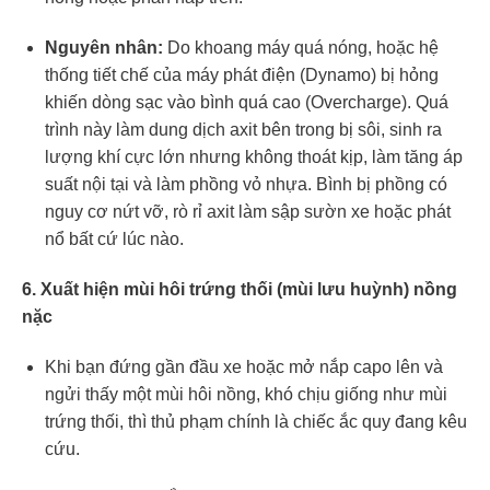
Nguyên nhân:
Do khoang máy quá nóng, hoặc hệ
thống tiết chế của máy phát điện (Dynamo) bị hỏng
khiến dòng sạc vào bình quá cao (Overcharge). Quá
trình này làm dung dịch axit bên trong bị sôi, sinh ra
lượng khí cực lớn nhưng không thoát kịp, làm tăng áp
suất nội tại và làm phồng vỏ nhựa. Bình bị phồng có
nguy cơ nứt vỡ, rò rỉ axit làm sập sườn xe hoặc phát
nổ bất cứ lúc nào.
6. Xuất hiện mùi hôi trứng thối (mùi lưu huỳnh) nồng
nặc
Khi bạn đứng gần đầu xe hoặc mở nắp capo lên và
ngửi thấy một mùi hôi nồng, khó chịu giống như mùi
trứng thối, thì thủ phạm chính là chiếc ắc quy đang kêu
cứu.