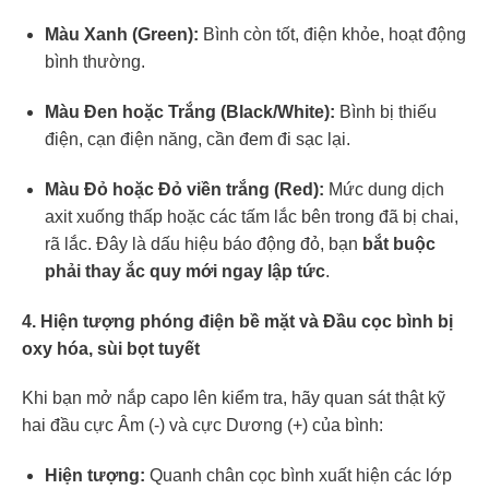
Màu Xanh (Green):
Bình còn tốt, điện khỏe, hoạt động
bình thường.
Màu Đen hoặc Trắng (Black/White):
Bình bị thiếu
điện, cạn điện năng, cần đem đi sạc lại.
Màu Đỏ hoặc Đỏ viền trắng (Red):
Mức dung dịch
axit xuống thấp hoặc các tấm lắc bên trong đã bị chai,
rã lắc. Đây là dấu hiệu báo động đỏ, bạn
bắt buộc
phải thay ắc quy mới ngay lập tức
.
4. Hiện tượng phóng điện bề mặt và Đầu cọc bình bị
oxy hóa, sùi bọt tuyết
Khi bạn mở nắp capo lên kiểm tra, hãy quan sát thật kỹ
hai đầu cực Âm (-) và cực Dương (+) của bình:
Hiện tượng:
Quanh chân cọc bình xuất hiện các lớp