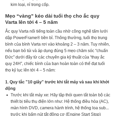
kim loại, nỉ trong cốp.
Mẹo “vàng” kéo dài tuổi thọ cho ắc quy
Varta lên tới 4 – 5 năm
Ắc quy Varta nổi tiếng toàn cầu nhờ công nghệ tấm lưới
dập PowerFrame® bền bỉ. Thông thường, tuổi thọ trung
bình của bình Varta rơi vào khoảng 2 – 3 năm. Tuy nhiên,
nếu bạn bỏ túi và áp dụng đúng 5 mẹo chăm sóc “chuẩn
Đức” dưới đây từ các chuyên gia kỹ thuật của “thay ắc
quy 24H”, chiếc bình của bạn hoàn toàn có thể đạt tuổi
thọ kỷ lục lên tới 4 – 5 năm:
1. Quy tắc "10 giây" trước khi tắt máy và sau khi khởi
động
Trước khi tắt máy xe: Hãy tập thói quen tắt toàn bộ các
thiết bị tiêu thụ điện lớn như: Hệ thống điều hòa (AC),
màn hình DVD, camera hành trình, hệ thống loa sub...
trước khi bấm nút tắt động cơ (Engine Start Stop)