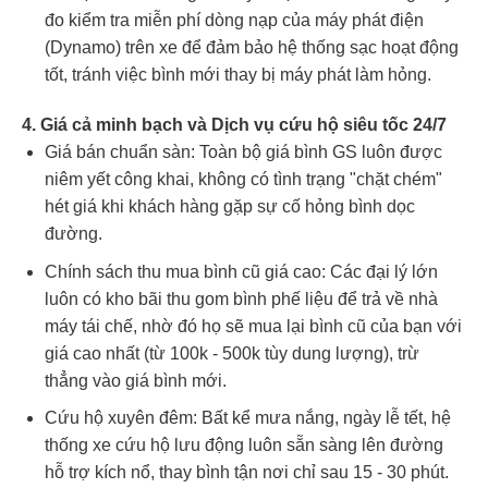
đo kiểm tra miễn phí dòng nạp của máy phát điện
(Dynamo) trên xe để đảm bảo hệ thống sạc hoạt động
tốt, tránh việc bình mới thay bị máy phát làm hỏng.
4. Giá cả minh bạch và Dịch vụ cứu hộ siêu tốc 24/7
Giá bán chuẩn sàn: Toàn bộ giá bình GS luôn được
niêm yết công khai, không có tình trạng "chặt chém"
hét giá khi khách hàng gặp sự cố hỏng bình dọc
đường.
Chính sách thu mua bình cũ giá cao: Các đại lý lớn
luôn có kho bãi thu gom bình phế liệu để trả về nhà
máy tái chế, nhờ đó họ sẽ mua lại bình cũ của bạn với
giá cao nhất (từ 100k - 500k tùy dung lượng), trừ
thẳng vào giá bình mới.
Cứu hộ xuyên đêm: Bất kể mưa nắng, ngày lễ tết, hệ
thống xe cứu hộ lưu động luôn sẵn sàng lên đường
hỗ trợ kích nổ, thay bình tận nơi chỉ sau 15 - 30 phút.