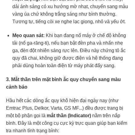
dải ánh sáng có xu hướng mờ nhạt, chuyển sang màu
vàng úa chứ không trắng sáng như bình thường.
Tương tự, tiếng còi xe nghe lạc giọng, nhỏ và yếu ớt.
Mẹo quan sát:
Khi bạn đang nổ máy ở chế độ không
tải (nổ ga-răng-ti), nếu bạn bật đèn pha và nhấn nhẹ
ga, đèn đột nhiên sáng rực lên. Điều này chứng tỏ ắc
quy đã chai, không giữ được điện và hệ thống đang
phải dùng hoàn toàn điện từ máy phát đẩy sang.
3. Mắt thần trên mặt bình ắc quy chuyển sang màu
cảnh báo
Hầu hết các dòng ắc quy khô hiện đại ngày nay (như
Emtrac Plus, Delkor, Varta, GS MF...) đều được trang bị
một bộ phận gọi là
mắt thần (Indicator)
nằm trên nắp
bình. Đây là một công cụ cực kỳ trực quan giúp bạn kiểm
tra nhanh tình trạng bình: