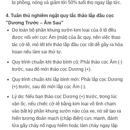
bị phồng, nóng và giảm tới 50% tuổi thọ ngay lập tức.
4. Tuân thủ nghiêm ngặt quy tắc tháo lắp đầu cọc
"Dương Trước – Âm Sau"
Do toàn bộ phần khung sườn kim loại của ô tô đều
được nối với cực Âm (mát) của ắc quy, nên việc thao
tác cờ-lê, mỏ lết khi tháo lắp đầu cọc rất dễ gây ra hỏa
hoạn nếu làm sai thứ tự.
Quy trình chuẩn khi tháo bình cũ: Phải tháo cọc Âm (-)
trước, sau đó mới tháo cọc Dương (+).
Quy trình chuẩn khi lắp bình mới: Phải lắp cọc Dương
(+) trước, sau đó mới lắp cọc Âm (-).
Lý do: Nếu bạn tháo cọc Dương (+) trước, trong lúc
vặn ốc, nếu chiếc cờ-lê bằng kim loại vô tình chạm
vào bất kỳ phần khung sườn nào của xe, nó sẽ tạo ra
hiện tượng đoản mạch (chập điện) cực mạnh, đánh
lửa gây cháy nổ nguy hiểm hoặc làm cháy ngay lập