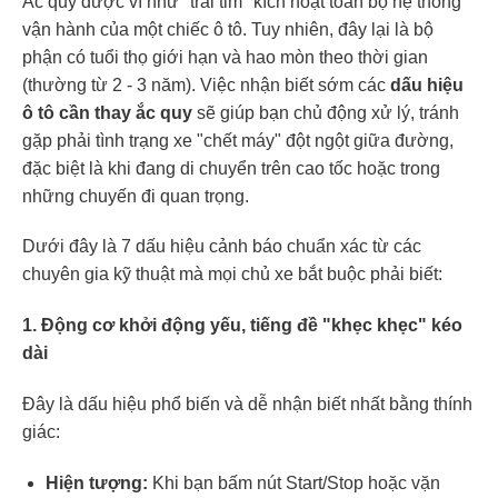
Ắc quy được ví như "trái tim" kích hoạt toàn bộ hệ thống
vận hành của một chiếc ô tô. Tuy nhiên, đây lại là bộ
phận có tuổi thọ giới hạn và hao mòn theo thời gian
(thường từ 2 - 3 năm). Việc nhận biết sớm các
dấu hiệu
ô tô cần thay ắc quy
sẽ giúp bạn chủ động xử lý, tránh
gặp phải tình trạng xe "chết máy" đột ngột giữa đường,
đặc biệt là khi đang di chuyển trên cao tốc hoặc trong
những chuyến đi quan trọng.
Dưới đây là 7 dấu hiệu cảnh báo chuẩn xác từ các
chuyên gia kỹ thuật mà mọi chủ xe bắt buộc phải biết:
1. Động cơ khởi động yếu, tiếng đề "khẹc khẹc" kéo
dài
Đây là dấu hiệu phổ biến và dễ nhận biết nhất bằng thính
giác:
Hiện tượng:
Khi bạn bấm nút Start/Stop hoặc vặn