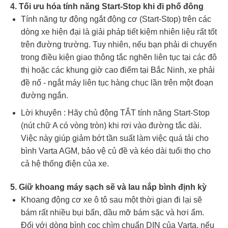
4. Tối ưu hóa tính năng Start-Stop khi đi phố đông
Tính năng tự động ngắt động cơ (Start-Stop) trên các
dòng xe hiện đại là giải pháp tiết kiệm nhiên liệu rất tốt
trên đường trường. Tuy nhiên, nếu bạn phải di chuyển
trong điều kiện giao thông tắc nghẽn liên tục tại các đô
thị hoặc các khung giờ cao điểm tại Bắc Ninh, xe phải
đề nổ - ngắt máy liên tục hàng chục lần trên một đoạn
đường ngắn.
Lời khuyên : Hãy chủ động TẮT tính năng Start-Stop
(nút chữ A có vòng tròn) khi rơi vào đường tắc dài.
Việc này giúp giảm bớt tần suất làm việc quá tải cho
bình Varta AGM, bảo vệ củ đề và kéo dài tuổi thọ cho
cả hệ thống điện của xe.
5. Giữ khoang máy sạch sẽ và lau nắp bình định kỳ
Khoang động cơ xe ô tô sau một thời gian đi lại sẽ
bám rất nhiều bụi bẩn, dầu mỡ bám sặc và hơi ẩm.
Đối với dòng bình cọc chìm chuẩn DIN của Varta, nếu