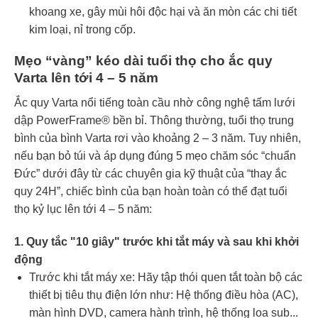
khoang xe, gây mùi hôi độc hại và ăn mòn các chi tiết
kim loại, nỉ trong cốp.
Mẹo “vàng” kéo dài tuổi thọ cho ắc quy
Varta lên tới 4 – 5 năm
Ắc quy Varta nổi tiếng toàn cầu nhờ công nghệ tấm lưới
dập PowerFrame® bền bỉ. Thông thường, tuổi thọ trung
bình của bình Varta rơi vào khoảng 2 – 3 năm. Tuy nhiên,
nếu bạn bỏ túi và áp dụng đúng 5 mẹo chăm sóc “chuẩn
Đức” dưới đây từ các chuyên gia kỹ thuật của “thay ắc
quy 24H”, chiếc bình của bạn hoàn toàn có thể đạt tuổi
thọ kỷ lục lên tới 4 – 5 năm:
1. Quy tắc "10 giây" trước khi tắt máy và sau khi khởi
động
Trước khi tắt máy xe: Hãy tập thói quen tắt toàn bộ các
thiết bị tiêu thụ điện lớn như: Hệ thống điều hòa (AC),
màn hình DVD, camera hành trình, hệ thống loa sub...