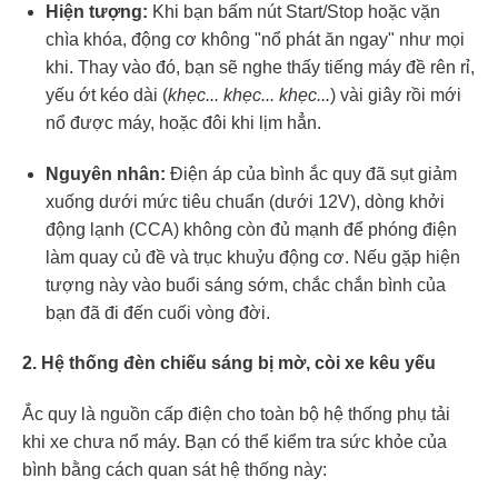
Hiện tượng:
Khi bạn bấm nút Start/Stop hoặc vặn
chìa khóa, động cơ không "nổ phát ăn ngay" như mọi
khi. Thay vào đó, bạn sẽ nghe thấy tiếng máy đề rên rỉ,
yếu ớt kéo dài (
khẹc... khẹc... khẹc...
) vài giây rồi mới
nổ được máy, hoặc đôi khi lịm hẳn.
Nguyên nhân:
Điện áp của bình ắc quy đã sụt giảm
xuống dưới mức tiêu chuẩn (dưới 12V), dòng khởi
động lạnh (CCA) không còn đủ mạnh để phóng điện
làm quay củ đề và trục khuỷu động cơ. Nếu gặp hiện
tượng này vào buổi sáng sớm, chắc chắn bình của
bạn đã đi đến cuối vòng đời.
2. Hệ thống đèn chiếu sáng bị mờ, còi xe kêu yếu
Ắc quy là nguồn cấp điện cho toàn bộ hệ thống phụ tải
khi xe chưa nổ máy. Bạn có thể kiểm tra sức khỏe của
bình bằng cách quan sát hệ thống này: