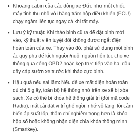
Khoang cabin của các dòng xe Đức như một chiếc
máy tính thu nhỏ với hàng trăm hộp điều khiển (ECU)
chạy ngầm liên tục ngay cả khi tắt máy.
Lưu ý kỹ thuật: Khi tháo bình cũ ra để đặt bình mới
vào, kỹ thuật viên tuyệt đối không được ngắt điện
hoàn toàn của xe. Thay vào đó, phải sử dụng một bình
ắc quy phụ để kích nguồn/nuôi nguồn liên tục cho xe
thông qua cổng OBD2 hoặc kẹp trực tiếp vào hai đầu
dây cáp sườn xe trước khi tháo cực bình.
Hậu quả nếu sai lầm: Nếu để xe mất điện hoàn toàn
dù chỉ 5 giây, toàn bộ hệ thống nhớ trên xe sẽ bị xóa
sạch. Xe có thể bị khóa hệ thống giải trí (đòi mã code
Radio), mất cài đặt vị trí ghế ngồi, nhớ vô lăng, lỗi cảm
biến áp suất lốp, thậm chí nghiêm trọng hơn là khóa
hộp số hoặc không nhận diện chìa khóa thông minh
(Smartkey).