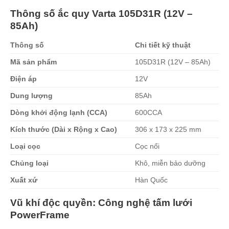
Thông số ắc quy Varta 105D31R (12V –
85Ah)
Thông số
Chi tiết kỹ thuật
Mã sản phẩm
105D31R (12V – 85Ah)
Điện áp
12V
Dung lượng
85Ah
Dòng khởi động lạnh (CCA)
600CCA
Kích thước (Dài x Rộng x Cao)
306 x 173 x 225 mm
Loại cọc
Cọc nổi
Chủng loại
Khô, miễn bảo dưỡng
Xuất xứ
Hàn Quốc
Vũ khí độc quyền: Công nghệ tấm lưới
PowerFrame