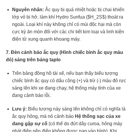
Nguyên nhân:
Ắc quy bị quá nhiệt hoặc bị chai khiến
lớp vỏ bị hở, làm khí Hydro Sunfua (
$H_2S$
) thoát ra
ngoài. Loại khí này không chỉ có mùi độc hại mà còn
cực kỳ ăn mòn đối với các chi tiết kim loại và linh kiện
điện tử xung quanh khoang máy.
7. Đèn cảnh báo ắc quy (Hình chiếc bình ắc quy màu
đỏ) sáng trên bảng taplo
Trên bảng đồng hồ tài xế, nếu bạn thấy biểu tượng
chiếc bình ắc quy có dấu cộng (+) và trừ (-) màu đỏ rực
sáng lên khi xe đang chạy, hệ thống máy tính của xe
đang cảnh báo lỗi.
Lưu ý:
Biểu tượng này sáng lên không chỉ có nghĩa là
ắc quy hỏng, mà nó cảnh báo
Hệ thống sạc của xe
đang gặp sự cố
(có thể do đứt dây curoa, hỏng máy
phát điện nên điện không được nạp vào bình). Khi