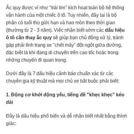
Ắc quy được ví như "trái tim" kích hoạt toàn bộ hệ thống
vận hành của một chiếc ô tô. Tuy nhiên, đây lại là bộ
phận có tuổi thọ giới hạn và hao mòn theo thời gian
(thường từ 2 - 3 năm). Việc nhận biết sớm các
dấu hiệu
ô tô cần thay ắc quy
sẽ giúp bạn chủ động xử lý, tránh
gặp phải tình trạng xe "chết máy" đột ngột giữa đường,
đặc biệt là khi đang di chuyển trên cao tốc hoặc trong
những chuyến đi quan trọng.
Dưới đây là 7 dấu hiệu cảnh báo chuẩn xác từ các
chuyên gia kỹ thuật mà mọi chủ xe bắt buộc phải biết:
1. Động cơ khởi động yếu, tiếng đề "khẹc khẹc" kéo
dài
Đây là dấu hiệu phổ biến và dễ nhận biết nhất bằng thính
giác: