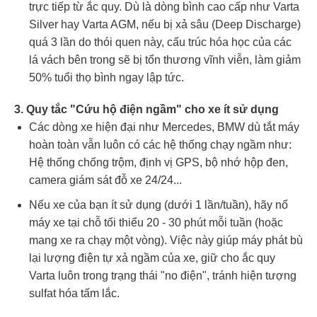
trực tiếp từ ắc quy. Dù là dòng bình cao cấp như Varta
Silver hay Varta AGM, nếu bị xả sâu (Deep Discharge)
quá 3 lần do thói quen này, cấu trúc hóa học của các
lá vách bên trong sẽ bị tổn thương vĩnh viễn, làm giảm
50% tuổi thọ bình ngay lập tức.
3. Quy tắc "Cứu hộ điện ngầm" cho xe ít sử dụng
Các dòng xe hiện đại như Mercedes, BMW dù tắt máy
hoàn toàn vẫn luôn có các hệ thống chạy ngầm như:
Hệ thống chống trộm, định vị GPS, bộ nhớ hộp đen,
camera giám sát đỗ xe 24/24...
Nếu xe của bạn ít sử dụng (dưới 1 lần/tuần), hãy nổ
máy xe tại chỗ tối thiểu 20 - 30 phút mỗi tuần (hoặc
mang xe ra chạy một vòng). Việc này giúp máy phát bù
lại lượng điện tự xả ngầm của xe, giữ cho ắc quy
Varta luôn trong trạng thái "no điện", tránh hiện tượng
sulfat hóa tấm lắc.