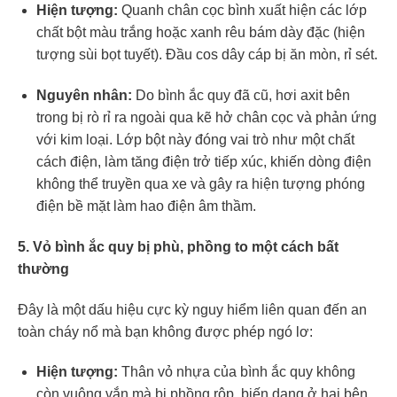
Hiện tượng:
Quanh chân cọc bình xuất hiện các lớp
chất bột màu trắng hoặc xanh rêu bám dày đặc (hiện
tượng sùi bọt tuyết). Đầu cos dây cáp bị ăn mòn, rỉ sét.
Nguyên nhân:
Do bình ắc quy đã cũ, hơi axit bên
trong bị rò rỉ ra ngoài qua kẽ hở chân cọc và phản ứng
với kim loại. Lớp bột này đóng vai trò như một chất
cách điện, làm tăng điện trở tiếp xúc, khiến dòng điện
không thể truyền qua xe và gây ra hiện tượng phóng
điện bề mặt làm hao điện âm thầm.
5. Vỏ bình ắc quy bị phù, phồng to một cách bất
thường
Đây là một dấu hiệu cực kỳ nguy hiểm liên quan đến an
toàn cháy nổ mà bạn không được phép ngó lơ:
Hiện tượng:
Thân vỏ nhựa của bình ắc quy không
còn vuông vắn mà bị phồng rộp, biến dạng ở hai bên