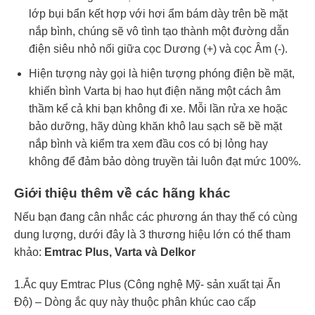
lớp bụi bẩn kết hợp với hơi ẩm bám dày trên bề mặt
nắp bình, chúng sẽ vô tình tạo thành một đường dẫn
điện siêu nhỏ nối giữa cọc Dương (+) và cọc Âm (-).
Hiện tượng này gọi là hiện tượng phóng điện bề mặt,
khiến bình Varta bị hao hụt điện năng một cách âm
thầm kể cả khi bạn không đi xe. Mỗi lần rửa xe hoặc
bảo dưỡng, hãy dùng khăn khô lau sạch sẽ bề mặt
nắp bình và kiểm tra xem đầu cos có bị lỏng hay
không để đảm bảo dòng truyền tải luôn đạt mức 100%.
Giới thiệu thêm về các hãng khác
Nếu bạn đang cân nhắc các phương án thay thế có cùng
dung lượng, dưới đây là 3 thương hiệu lớn có thể tham
khảo:
Emtrac Plus, Varta và Delkor
1.Ắc quy Emtrac Plus (Công nghệ Mỹ- sản xuất tại Ấn
Độ) – Dòng ắc quy này thuộc phân khúc cao cấp