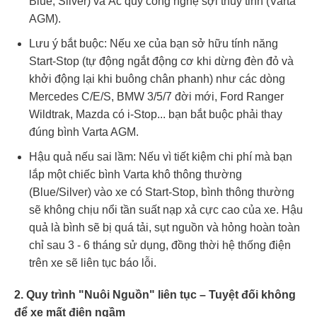
Blue, Silver) và Ắc quy công nghệ sợi thủy tinh (Varta
AGM).
Lưu ý bắt buộc: Nếu xe của bạn sở hữu tính năng
Start-Stop (tự động ngắt động cơ khi dừng đèn đỏ và
khởi động lại khi buông chân phanh) như các dòng
Mercedes C/E/S, BMW 3/5/7 đời mới, Ford Ranger
Wildtrak, Mazda có i-Stop... bạn bắt buộc phải thay
đúng bình Varta AGM.
Hậu quả nếu sai lầm: Nếu vì tiết kiệm chi phí mà bạn
lắp một chiếc bình Varta khô thông thường
(Blue/Silver) vào xe có Start-Stop, bình thông thường
sẽ không chịu nổi tần suất nạp xả cực cao của xe. Hậu
quả là bình sẽ bị quá tải, sụt nguồn và hỏng hoàn toàn
chỉ sau 3 - 6 tháng sử dụng, đồng thời hệ thống điện
trên xe sẽ liên tục báo lỗi.
2. Quy trình "Nuôi Nguồn" liên tục – Tuyệt đối không
để xe mất điện ngầm