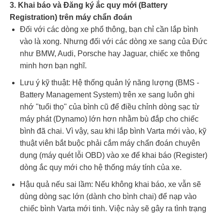
3. Khai báo và Đăng ký ắc quy mới (Battery
Registration) trên máy chẩn đoán
Đối với các dòng xe phổ thông, bạn chỉ cần lắp bình
vào là xong. Nhưng đối với các dòng xe sang của Đức
như BMW, Audi, Porsche hay Jaguar, chiếc xe thông
minh hơn bạn nghĩ.
Lưu ý kỹ thuật: Hệ thống quản lý năng lượng (BMS -
Battery Management System) trên xe sang luôn ghi
nhớ "tuổi thọ" của bình cũ để điều chỉnh dòng sạc từ
máy phát (Dynamo) lớn hơn nhằm bù đắp cho chiếc
bình đã chai. Vì vậy, sau khi lắp bình Varta mới vào, kỹ
thuật viên bắt buộc phải cắm máy chẩn đoán chuyên
dụng (máy quét lỗi OBD) vào xe để khai báo (Register)
dòng ắc quy mới cho hệ thống máy tính của xe.
Hậu quả nếu sai lầm: Nếu không khai báo, xe vẫn sẽ
dùng dòng sạc lớn (dành cho bình chai) để nạp vào
chiếc bình Varta mới tinh. Việc này sẽ gây ra tình trạng