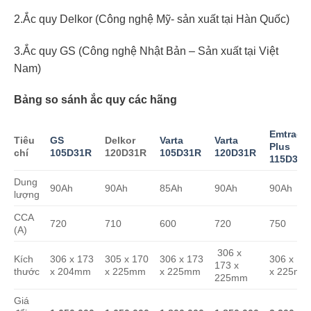
2.Ắc quy Delkor (Công nghệ Mỹ- sản xuất tại Hàn Quốc)
3.Ắc quy GS (Công nghệ Nhật Bản – Sản xuất tại Việt
Nam)
Bảng so sánh ắc quy các hãng
Emtrac
Tiêu
GS
Delkor
Varta
Varta
Plus
chí
105D31R
120D31R
105D31R
120D31R
115D31R
Dung
90Ah
90Ah
85Ah
90Ah
90Ah
lượng
CCA
720
710
600
720
750
(A)
306 x
Kích
306 x 173
305 x 170
306 x 173
306 x 17
173 x
thước
x 204mm
x 225mm
x 225mm
x 225mm
225mm
Giá