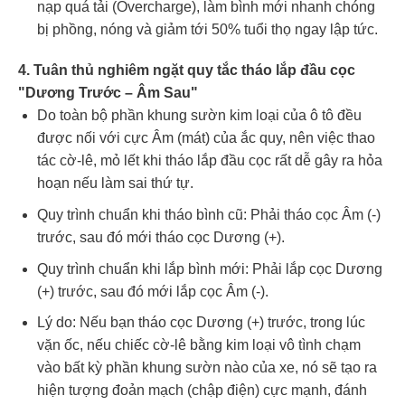
nạp quá tải (Overcharge), làm bình mới nhanh chóng
bị phồng, nóng và giảm tới 50% tuổi thọ ngay lập tức.
4. Tuân thủ nghiêm ngặt quy tắc tháo lắp đầu cọc
"Dương Trước – Âm Sau"
Do toàn bộ phần khung sườn kim loại của ô tô đều
được nối với cực Âm (mát) của ắc quy, nên việc thao
tác cờ-lê, mỏ lết khi tháo lắp đầu cọc rất dễ gây ra hỏa
hoạn nếu làm sai thứ tự.
Quy trình chuẩn khi tháo bình cũ: Phải tháo cọc Âm (-)
trước, sau đó mới tháo cọc Dương (+).
Quy trình chuẩn khi lắp bình mới: Phải lắp cọc Dương
(+) trước, sau đó mới lắp cọc Âm (-).
Lý do: Nếu bạn tháo cọc Dương (+) trước, trong lúc
vặn ốc, nếu chiếc cờ-lê bằng kim loại vô tình chạm
vào bất kỳ phần khung sườn nào của xe, nó sẽ tạo ra
hiện tượng đoản mạch (chập điện) cực mạnh, đánh