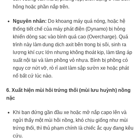
hông hoặc phần nắp trên.
Nguyên nhân:
Do khoang máy quá nóng, hoặc hệ
thống tiết chế của máy phát điện (Dynamo) bị hỏng
khiến dòng sạc vào bình quá cao (Overcharge). Quá
trình này làm dung dịch axit bên trong bị sôi, sinh ra
lượng khí cực lớn nhưng không thoát kịp, làm tăng áp
suất nội tại và làm phồng vỏ nhựa. Bình bị phồng có
nguy cơ nứt vỡ, rò rỉ axit làm sập sườn xe hoặc phát
nổ bất cứ lúc nào.
6. Xuất hiện mùi hôi trứng thối (mùi lưu huỳnh) nồng
nặc
Khi bạn đứng gần đầu xe hoặc mở nắp capo lên và
ngửi thấy một mùi hôi nồng, khó chịu giống như mùi
trứng thối, thì thủ phạm chính là chiếc ắc quy đang kêu
cứu.