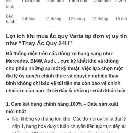
đổi
1.650.000
1.650.000
1.800.000
1.850.000
3.200.00
bình
Bảo
9 tháng
12 tháng
12 tháng
12 tháng
18 tháng
hành
Lợi ích khi mua ắc quy Varta tại đơn vị uy tín
như “Thay Ắc Quy 24H”
Hệ thống điện trên các dòng xe hạng sang như
Mercedes, BMW, Audi… cực kỳ khắt khe và không
cho phép những sai sót kỹ thuật. Việc lựa chọn một
đại lý ủy quyền chính thức và chuyên nghiệp thay
bình không chỉ bảo vệ túi tiền mà còn bảo vệ chính
chiếc xe của bạn. Dưới đây là những lợi ích khác biệt:
1. Cam kết hàng chính hãng 100% – Date sản xuất
mới nhất
Nói không với hàng tồn kho: Các đơn vị uy tín là đại lý
cấp 1, hàng hóa được luân chuyển liên tục trực tiếp từ