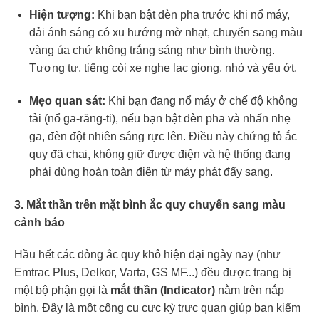
Hiện tượng:
Khi bạn bật đèn pha trước khi nổ máy,
dải ánh sáng có xu hướng mờ nhạt, chuyển sang màu
vàng úa chứ không trắng sáng như bình thường.
Tương tự, tiếng còi xe nghe lạc giọng, nhỏ và yếu ớt.
Mẹo quan sát:
Khi bạn đang nổ máy ở chế độ không
tải (nổ ga-răng-ti), nếu bạn bật đèn pha và nhấn nhẹ
ga, đèn đột nhiên sáng rực lên. Điều này chứng tỏ ắc
quy đã chai, không giữ được điện và hệ thống đang
phải dùng hoàn toàn điện từ máy phát đẩy sang.
3. Mắt thần trên mặt bình ắc quy chuyển sang màu
cảnh báo
Hầu hết các dòng ắc quy khô hiện đại ngày nay (như
Emtrac Plus, Delkor, Varta, GS MF...) đều được trang bị
một bộ phận gọi là
mắt thần (Indicator)
nằm trên nắp
bình. Đây là một công cụ cực kỳ trực quan giúp bạn kiểm