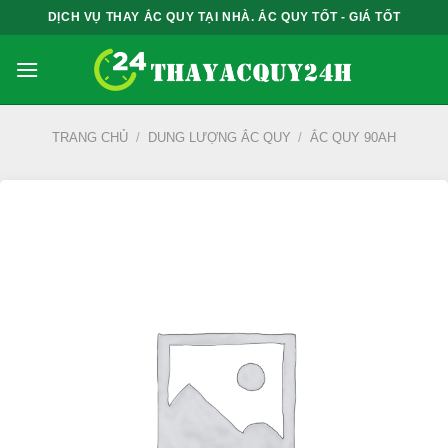
Bỏ
DỊCH VỤ THAY ẮC QUY TẠI NHÀ. ẮC QUY TỐT - GIÁ TỐT
qua
nội
dung
TRANG CHỦ
/
DUNG LƯỢNG ẮC QUY
/
ẮC QUY 90AH