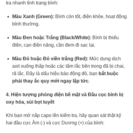
tra nhanh tình trạng bình:
Màu Xanh (Green):
Bình còn tốt, điện khỏe, hoạt động
bình thường.
Màu Đen hoặc Trắng (Black/White):
Bình bị thiếu
điện, cạn điện năng, cần đem đi sạc lại.
Màu Đỏ hoặc Đỏ viền trắng (Red):
Mức dung dịch
axit xuống thấp hoặc các tấm lắc bên trong đã bị chai,
rã lắc. Đây là dấu hiệu báo động đỏ, bạn
bắt buộc
phải thay ắc quy mới ngay lập tức
.
4. Hiện tượng phóng điện bề mặt và Đầu cọc bình bị
oxy hóa, sùi bọt tuyết
Khi bạn mở nắp capo lên kiểm tra, hãy quan sát thật kỹ
hai đầu cực Âm (-) và cực Dương (+) của bình: