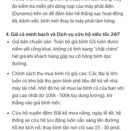
đo kiểm tra miễn phí dòng nạp của máy phát điện
(Dynamo) trên xe để đảm bảo hệ thống sạc hoạt động
tốt, tránh việc bình mới thay bị máy phát làm hỏng.
4. Giá cả minh bạch và Dịch vụ cứu hộ siêu tốc 24/7
Giá bán chuẩn sàn: Toàn bộ giá bình GS luôn được
niêm yết công khai, không có tình trạng "chặt chém"
hét giá khi khách hàng gặp sự cố hỏng bình dọc
đường.
Chính sách thu mua bình cũ giá cao: Các đại lý lớn
luôn có kho bãi thu gom bình phế liệu để trả về nhà
máy tái chế, nhờ đó họ sẽ mua lại bình cũ của bạn với
giá cao nhất (từ 100k - 500k tùy dung lượng), trừ
thẳng vào giá bình mới.
Cứu hộ xuyên đêm: Bất kể mưa nắng, ngày lễ tết, hệ
thống xe cứu hộ lưu động luôn sẵn sàng lên đường
hỗ trợ kích nổ, thay bình tận nơi chỉ sau 15 - 30 phút.