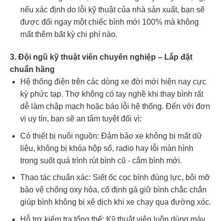
nếu xác định do lỗi kỹ thuật của nhà sản xuất, bạn sẽ
được đổi ngay một chiếc bình mới 100% mà không
mất thêm bất kỳ chi phí nào.
3. Đội ngũ kỹ thuật viên chuyên nghiệp – Lắp đặt
chuẩn hãng
Hệ thống điện trên các dòng xe đời mới hiện nay cực
kỳ phức tạp. Thợ không có tay nghề khi thay bình rất
dễ làm chập mạch hoặc báo lỗi hệ thống. Đến với đơn
vị uy tín, bạn sẽ an tâm tuyệt đối vì:
Có thiết bị nuôi nguồn: Đảm bảo xe không bị mất dữ
liệu, không bị khóa hộp số, radio hay lỗi màn hình
trong suốt quá trình rút bình cũ - cắm bình mới.
Thao tác chuẩn xác: Siết ốc cọc bình đúng lực, bôi mỡ
bảo vệ chống oxy hóa, cố định gá giữ bình chắc chắn
giúp bình không bị xê dịch khi xe chạy qua đường xóc.
Hỗ trợ kiểm tra tổng thể: Kỹ thuật viên luôn dùng máy