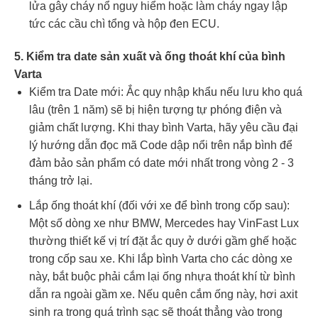
lửa gây cháy nổ nguy hiểm hoặc làm cháy ngay lập
tức các cầu chì tổng và hộp đen ECU.
5. Kiểm tra date sản xuất và ống thoát khí của bình
Varta
Kiểm tra Date mới: Ắc quy nhập khẩu nếu lưu kho quá
lâu (trên 1 năm) sẽ bị hiện tượng tự phóng điện và
giảm chất lượng. Khi thay bình Varta, hãy yêu cầu đại
lý hướng dẫn đọc mã Code dập nổi trên nắp bình để
đảm bảo sản phẩm có date mới nhất trong vòng 2 - 3
tháng trở lại.
Lắp ống thoát khí (đối với xe để bình trong cốp sau):
Một số dòng xe như BMW, Mercedes hay VinFast Lux
thường thiết kế vị trí đặt ắc quy ở dưới gầm ghế hoặc
trong cốp sau xe. Khi lắp bình Varta cho các dòng xe
này, bắt buộc phải cắm lại ống nhựa thoát khí từ bình
dẫn ra ngoài gầm xe. Nếu quên cắm ống này, hơi axit
sinh ra trong quá trình sạc sẽ thoát thẳng vào trong