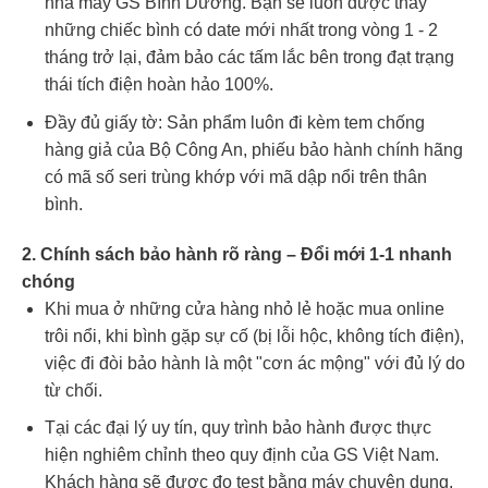
nhà máy GS Bình Dương. Bạn sẽ luôn được thay
những chiếc bình có date mới nhất trong vòng 1 - 2
tháng trở lại, đảm bảo các tấm lắc bên trong đạt trạng
thái tích điện hoàn hảo 100%.
Đầy đủ giấy tờ: Sản phẩm luôn đi kèm tem chống
hàng giả của Bộ Công An, phiếu bảo hành chính hãng
có mã số seri trùng khớp với mã dập nổi trên thân
bình.
2. Chính sách bảo hành rõ ràng – Đổi mới 1-1 nhanh
chóng
Khi mua ở những cửa hàng nhỏ lẻ hoặc mua online
trôi nổi, khi bình gặp sự cố (bị lỗi hộc, không tích điện),
việc đi đòi bảo hành là một "cơn ác mộng" với đủ lý do
từ chối.
Tại các đại lý uy tín, quy trình bảo hành được thực
hiện nghiêm chỉnh theo quy định của GS Việt Nam.
Khách hàng sẽ được đo test bằng máy chuyên dụng,