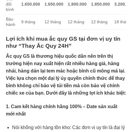
đổi
1.650.000
1.650.000
1.800.000
1.850.000
3.200.00
bình
Bảo
9 tháng
12 tháng
12 tháng
12 tháng
18 tháng
hành
Lợi ích khi mua ắc quy GS tại đơn vị uy tín
như “Thay Ắc Quy 24H”
Ắc quy GS là thương hiệu quốc dân nên trên thị
trường hiện nay xuất hiện rất nhiều hàng giả, hàng
nhái, hàng dán lại tem mác hoặc bình cũ mông má lại.
Việc lựa chọn một đại lý ủy quyền chính thức để thay
bình không chỉ bảo vệ túi tiền mà còn bảo vệ chính
chiếc xe của bạn. Dưới đây là những lợi ích khác biệt:
1. Cam kết hàng chính hãng 100% – Date sản xuất
mới nhất
Nói không với hàng tồn kho: Các đơn vị uy tín là đại lý