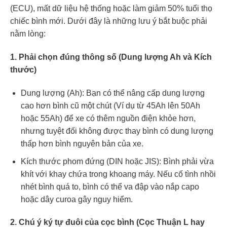
(ECU), mất dữ liệu hệ thống hoặc làm giảm 50% tuổi thọ
chiếc bình mới. Dưới đây là những lưu ý bắt buộc phải
nằm lòng:
1. Phải chọn đúng thông số (Dung lượng Ah và Kích
thước)
Dung lượng (Ah): Bạn có thể nâng cấp dung lượng
cao hơn bình cũ một chút (Ví dụ từ 45Ah lên 50Ah
hoặc 55Ah) để xe có thêm nguồn điện khỏe hơn,
nhưng tuyệt đối không được thay bình có dung lượng
thấp hơn bình nguyên bản của xe.
Kích thước phom đứng (DIN hoặc JIS): Bình phải vừa
khít với khay chứa trong khoang máy. Nếu cố tình nhồi
nhét bình quá to, bình có thể va đập vào nắp capo
hoặc dây curoa gây nguy hiểm.
2. Chú ý ký tự đuôi của cọc bình (Cọc Thuận L hay