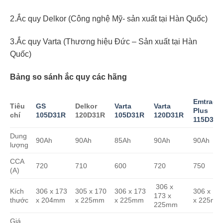
2.Ắc quy Delkor (Công nghệ Mỹ- sản xuất tại Hàn Quốc)
3.Ắc quy Varta (Thương hiệu Đức – Sản xuất tại Hàn
Quốc)
Bảng so sánh ắc quy các hãng
Emtrac
Tiêu
GS
Delkor
Varta
Varta
Plus
chí
105D31R
120D31R
105D31R
120D31R
115D31R
Dung
90Ah
90Ah
85Ah
90Ah
90Ah
lượng
CCA
720
710
600
720
750
(A)
306 x
Kích
306 x 173
305 x 170
306 x 173
306 x 17
173 x
thước
x 204mm
x 225mm
x 225mm
x 225mm
225mm
Giá