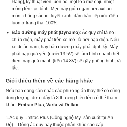
Hàng], kỹ thuật viên luôn bôi một lớp mỡ chịu nhiệt
mỏng lên cọc bình. Mẹo này giúp ngăn hơi axit ăn
mòn, chống sùi bọt tuyết xanh, đảm bảo tiếp xúc điện
luôn ở trạng thái 100%.
Bảo dưỡng máy phát (Dynamo)
: Ắc quy chỉ là nơi
chứa điện, máy phát trên xe mới là nơi nạp điện. Nếu
xe đi lâu năm, hãy bảo dưỡng máy phát định kỳ. Máy
phát nạp quá yếu (dưới 13.5V) sẽ làm bình nhanh hết
điện, nạp quá mạnh (trên 14.8V) sẽ gây phồng bình, rã
lắc.
Giới thiệu thêm về các hãng khác
Nếu bạn đang cân nhắc các phương án thay thế có cùng
dung lượng, dưới đây là 3 thương hiệu lớn có thể tham
khảo:
Emtrac Plus, Varta và Delkor
1.Ắc quy Emtrac Plus (Công nghệ Mỹ- sản xuất tại Ấn
Độ) – Dòng ắc quy này thuộc phân khúc cao cấp