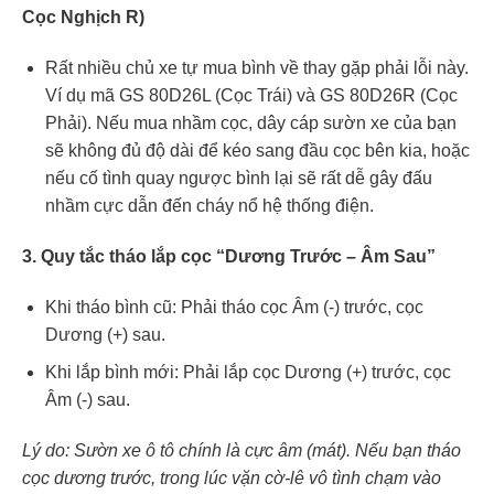
Cọc Nghịch R)
Rất nhiều chủ xe tự mua bình về thay gặp phải lỗi này.
Ví dụ mã GS 80D26L (Cọc Trái) và GS 80D26R (Cọc
Phải). Nếu mua nhầm cọc, dây cáp sườn xe của bạn
sẽ không đủ độ dài để kéo sang đầu cọc bên kia, hoặc
nếu cố tình quay ngược bình lại sẽ rất dễ gây đấu
nhầm cực dẫn đến cháy nổ hệ thống điện.
3. Quy tắc tháo lắp cọc “Dương Trước – Âm Sau”
Khi tháo bình cũ: Phải tháo cọc Âm (-) trước, cọc
Dương (+) sau.
Khi lắp bình mới: Phải lắp cọc Dương (+) trước, cọc
Âm (-) sau.
Lý do: Sườn xe ô tô chính là cực âm (mát). Nếu bạn tháo
cọc dương trước, trong lúc vặn cờ-lê vô tình chạm vào