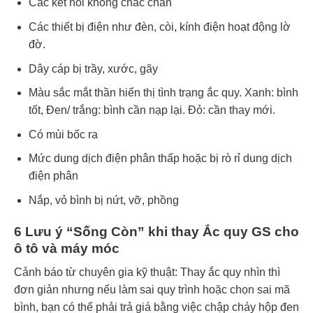
Các kết nối không chắc chắn
Các thiết bị điện như đèn, còi, kính điện hoạt động lờ
đờ.
Dây cáp bị trầy, xước, gãy
Màu sắc mắt thần hiển thị tình trạng ắc quy. Xanh: bình
tốt, Đen/ trắng: bình cần nạp lại. Đỏ: cần thay mới.
Có mùi bốc ra
Mức dung dịch điện phân thấp hoặc bị rò rỉ dung dịch
điện phân
Nắp, vỏ bình bị nứt, vỡ, phồng
6 Lưu ý “Sống Còn” khi thay Ắc quy GS cho
ô tô và máy móc
Cảnh báo từ chuyên gia kỹ thuật: Thay ắc quy nhìn thì
đơn giản nhưng nếu làm sai quy trình hoặc chọn sai mã
bình, bạn có thể phải trả giá bằng việc chập cháy hộp đen