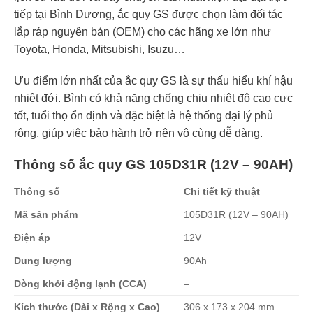
tiếp tại Bình Dương, ắc quy GS được chọn làm đối tác
lắp ráp nguyên bản (OEM) cho các hãng xe lớn như
Toyota, Honda, Mitsubishi, Isuzu…
Ưu điểm lớn nhất của ắc quy GS là sự thấu hiểu khí hậu
nhiệt đới. Bình có khả năng chống chịu nhiệt độ cao cực
tốt, tuổi thọ ổn định và đặc biệt là hệ thống đại lý phủ
rộng, giúp việc bảo hành trở nên vô cùng dễ dàng.
Thông số ắc quy GS 105D31R (12V – 90AH)
Thông số
Chi tiết kỹ thuật
Mã sản phẩm
105D31R (12V – 90AH)
Điện áp
12V
Dung lượng
90Ah
Dòng khởi động lạnh (CCA)
–
Kích thước (Dài x Rộng x Cao)
306 x 173 x 204 mm