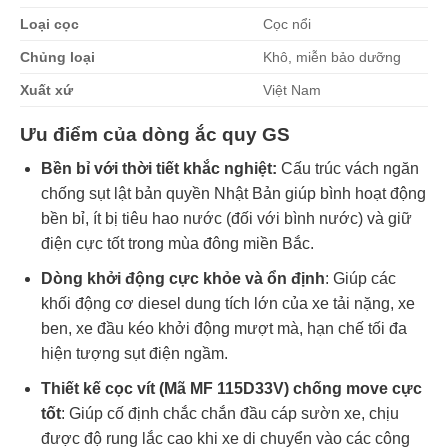
Loại cọc
Cọc nổi
Chủng loại
Khô, miễn bảo dưỡng
Xuất xứ
Việt Nam
Ưu điểm của dòng ắc quy GS
Bền bỉ với thời tiết khắc nghiệt:
Cấu trúc vách ngăn
chống sụt lật bản quyền Nhật Bản giúp bình hoạt động
bền bỉ, ít bị tiêu hao nước (đối với bình nước) và giữ
điện cực tốt trong mùa đông miền Bắc.
Dòng khởi động cực khỏe và ổn định
: Giúp các
khối động cơ diesel dung tích lớn của xe tải nặng, xe
ben, xe đầu kéo khởi động mượt mà, hạn chế tối đa
hiện tượng sụt điện ngầm.
Thiết kế cọc vít (Mã MF 115D33V) chống move cực
tốt
: Giúp cố định chắc chắn đầu cáp sườn xe, chịu
được độ rung lắc cao khi xe di chuyển vào các công