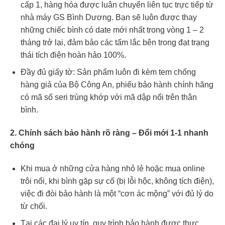
cấp 1, hàng hóa được luân chuyển liên tục trực tiếp từ
nhà máy GS Bình Dương. Bạn sẽ luôn được thay
những chiếc bình có date mới nhất trong vòng 1 – 2
tháng trở lại, đảm bảo các tấm lắc bên trong đạt trạng
thái tích điện hoàn hảo 100%.
Đầy đủ giấy tờ: Sản phẩm luôn đi kèm tem chống
hàng giả của Bộ Công An, phiếu bảo hành chính hãng
có mã số seri trùng khớp với mã dập nổi trên thân
bình.
2. Chính sách bảo hành rõ ràng – Đổi mới 1-1 nhanh
chóng
Khi mua ở những cửa hàng nhỏ lẻ hoặc mua online
trôi nổi, khi bình gặp sự cố (bị lỗi hộc, không tích điện),
việc đi đòi bảo hành là một “cơn ác mộng” với đủ lý do
từ chối.
Tại các đại lý uy tín, quy trình bảo hành được thực