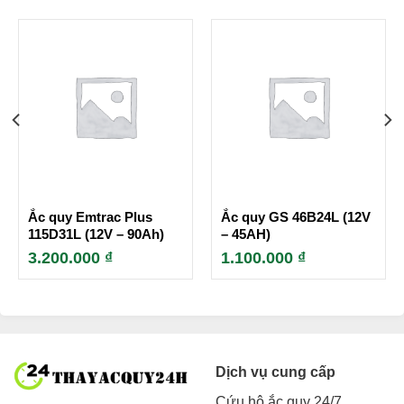
Ắc quy Emtrac Plus
Ắc quy GS 46B24L (12V
115D31L (12V – 90Ah)
– 45AH)
3.200.000
₫
1.100.000
₫
Dịch vụ cung cấp
Cứu hộ ắc quy 24/7