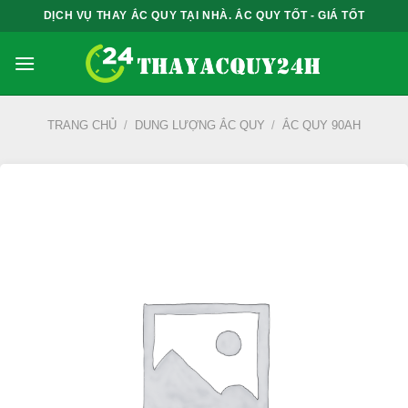
Bỏ
DỊCH VỤ THAY ẮC QUY TẠI NHÀ. ẮC QUY TỐT - GIÁ TỐT
qua
nội
dung
TRANG CHỦ
/
DUNG LƯỢNG ẮC QUY
/
ẮC QUY 90AH