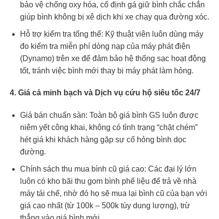
bảo vệ chống oxy hóa, cố định gá giữ bình chắc chắn
giúp bình không bị xê dịch khi xe chạy qua đường xóc.
Hỗ trợ kiểm tra tổng thể: Kỹ thuật viên luôn dùng máy
đo kiểm tra miễn phí dòng nạp của máy phát điện
(Dynamo) trên xe để đảm bảo hệ thống sạc hoạt động
tốt, tránh việc bình mới thay bị máy phát làm hỏng.
4. Giá cả minh bạch và Dịch vụ cứu hộ siêu tốc 24/7
Giá bán chuẩn sàn: Toàn bộ giá bình GS luôn được
niêm yết công khai, không có tình trạng “chặt chém”
hét giá khi khách hàng gặp sự cố hỏng bình dọc
đường.
Chính sách thu mua bình cũ giá cao: Các đại lý lớn
luôn có kho bãi thu gom bình phế liệu để trả về nhà
máy tái chế, nhờ đó họ sẽ mua lại bình cũ của bạn với
giá cao nhất (từ 100k – 500k tùy dung lượng), trừ
thẳng vào giá bình mới.