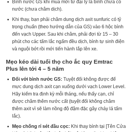
Bình nước GS khi mua mới từ đại lý là bình chưa có
nước (chưa châm dịch).
Khi thay, bạn phải châm dung dịch axit sunfuric có tỷ
trọng chuẩn (theo hướng dẫn của GS) vào 6 hộc bình
đến vạch Upper. Sau khi châm, phải đợi từ 15 – 30
phút cho các tấm lắc ngấm đều dịch, bình tự sinh điện
và nguội bớt rồi mới tiến hành lắp lên xe.
Mẹo kéo dài tuổi thọ cho ắc quy Emtrac
Plus lên tới 4 – 5 năm
Đối với bình nước GS:
Tuyệt đối không được để
mực dung dịch axit cạn xuống dưới vạch Lower Level.
Hãy kiểm tra định kỳ mỗi tháng, nếu thấy cạn, chỉ
được châm thêm nước cất (tuyệt đối không châm
thêm axit vì sẽ làm nồng độ đậm đặc gây cháy lá tấm
lắc).
Mẹo chống rỉ sét đầu cọc:
Khi thay bình tại [Tên Cửa