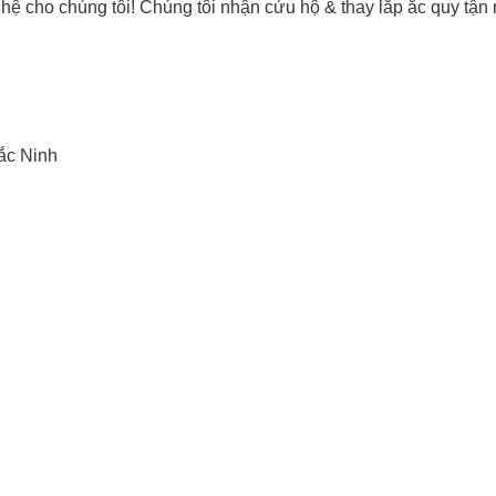
 hệ cho chúng tôi! Chúng tôi nhận cứu hộ & thay lắp ắc quy tậ
ắc Ninh