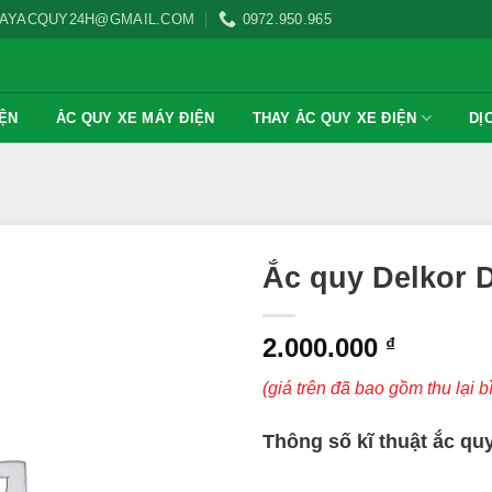
AYACQUY24H@GMAIL.COM
0972.950.965
IỆN
ẮC QUY XE MÁY ĐIỆN
THAY ẮC QUY XE ĐIỆN
DỊ
Ắc quy Delkor D
2.000.000
₫
(giá trên đã bao gồm thu lại b
Thông số kĩ thuật ắc qu