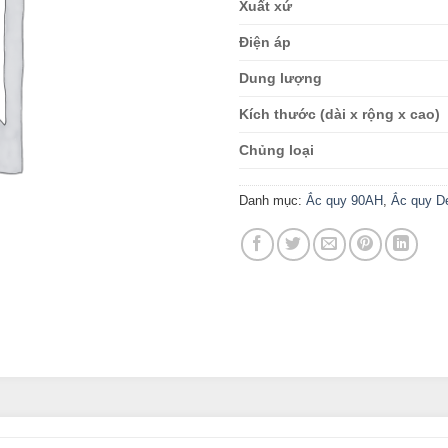
Xuất xứ
Điện áp
Dung lượng
Kích thước (dài x rộng x cao)
Chủng loại
Danh mục:
Ắc quy 90AH
,
Ắc quy De