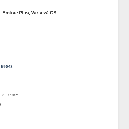
o:
Emtrac Plus, Varta và GS
.
n 59043
4 x 174mm
0