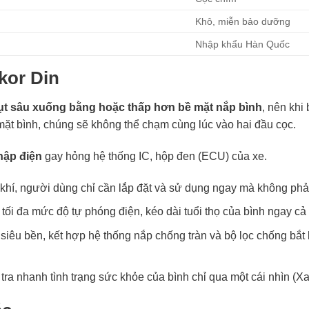
Khô, miễn bảo dưỡng
Nhập khẩu Hàn Quốc
kor Din
ụt sâu xuống bằng hoặc thấp hơn bề mặt nắp bình
, nên khi
n mặt bình, chúng sẽ không thể chạm cùng lúc vào hai đầu cọc.
hập điện
gay hỏng hệ thống IC, hộp đen (ECU) của xe.
hí, người dùng chỉ cần lắp đặt và sử dụng ngay mà không phải 
 tối đa mức độ tự phóng điện, kéo dài tuổi thọ của bình ngay cả
iêu bền, kết hợp hệ thống nắp chống tràn và bộ lọc chống bắt l
ểm tra nhanh tình trạng sức khỏe của bình chỉ qua một cái nhìn 