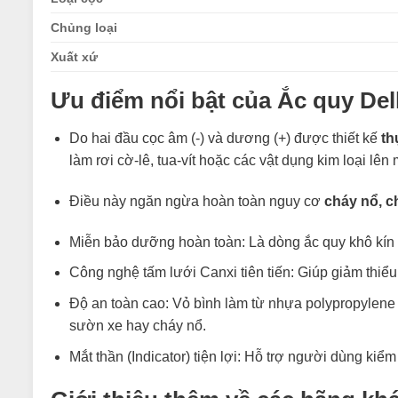
Chủng loại
Xuất xứ
Ưu điểm nổi bật của Ắc quy Del
Do hai đầu cọc âm (-) và dương (+) được thiết kế
th
làm rơi cờ-lê, tua-vít hoặc các vật dụng kim loại lê
Điều này ngăn ngừa hoàn toàn nguy cơ
cháy nổ, c
Miễn bảo dưỡng hoàn toàn: Là dòng ắc quy khô kín k
Công nghệ tấm lưới Canxi tiên tiến: Giúp giảm thiểu
Độ an toàn cao: Vỏ bình làm từ nhựa polypropylene s
sườn xe hay cháy nổ.
Mắt thần (Indicator) tiện lợi: Hỗ trợ người dùng ki