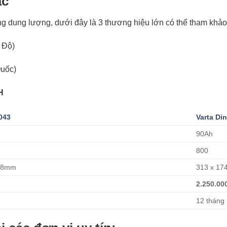
ác
g dung lượng, dưới đây là 3 thương hiệu lớn có thể tham khả
 Độ)
Quốc)
H
043
Varta Di
90Ah
800
188mm
313 x 17
2.250.00
12 tháng