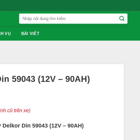
Tìm
kiếm:
CH VỤ
BÀI VIẾT
in 59043 (12V – 90AH)
ình cũ trên xe)
y Delkor Din 59043 (12V – 90AH)