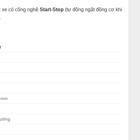
ác xe có công nghệ
Start-Stop
(tự động ngắt động cơ khi
.
t
0 mm
dưỡng