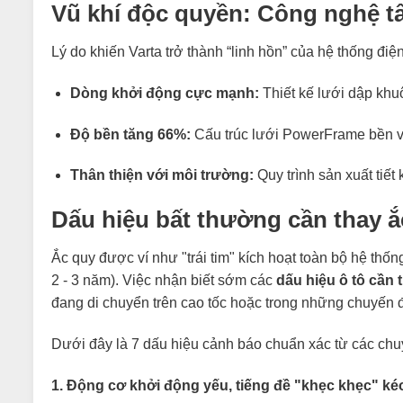
Vũ khí độc quyền: Công nghệ 
Lý do khiến Varta trở thành “linh hồn” của hệ thống đ
Dòng khởi động cực mạnh:
Thiết kế lưới dập khu
Độ bền tăng 66%:
Cấu trúc lưới PowerFrame bền vữ
Thân thiện với môi trường:
Quy trình sản xuất tiế
Dấu hiệu bất thường cần thay ắ
Ắc quy được ví như "trái tim" kích hoạt toàn bộ hệ thốn
2 - 3 năm). Việc nhận biết sớm các
dấu hiệu ô tô cần 
đang di chuyển trên cao tốc hoặc trong những chuyến đ
Dưới đây là 7 dấu hiệu cảnh báo chuẩn xác từ các chuy
1. Động cơ khởi động yếu, tiếng đề "khẹc khẹc" ké