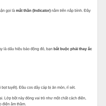
hận gọi là
mắt thần (Indicator)
nằm trên nắp bình. Đây
Đây là dấu hiệu báo động đỏ, bạn
bắt buộc phải thay ắc
ọt tuyết). Đầu cos dây cáp bị ăn mòn, rỉ sét.
ại. Lớp bột này đóng vai trò như một chất cách điện,
ao điện âm thầm.