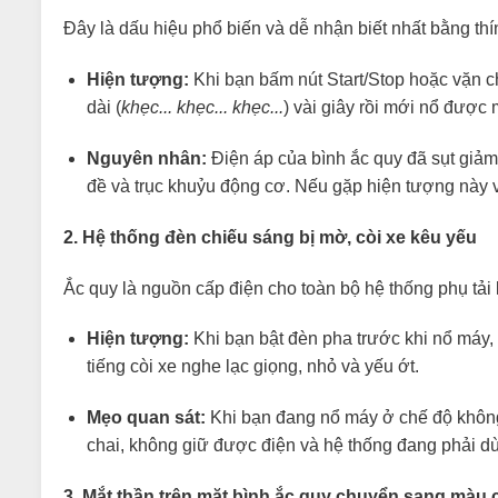
Đây là dấu hiệu phổ biến và dễ nhận biết nhất bằng thí
Hiện tượng:
Khi bạn bấm nút Start/Stop hoặc vặn ch
dài (
khẹc... khẹc... khẹc...
) vài giây rồi mới nổ được 
Nguyên nhân:
Điện áp của bình ắc quy đã sụt giả
đề và trục khuỷu động cơ. Nếu gặp hiện tượng này 
2. Hệ thống đèn chiếu sáng bị mờ, còi xe kêu yếu
Ắc quy là nguồn cấp điện cho toàn bộ hệ thống phụ tải
Hiện tượng:
Khi bạn bật đèn pha trước khi nổ máy
tiếng còi xe nghe lạc giọng, nhỏ và yếu ớt.
Mẹo quan sát:
Khi bạn đang nổ máy ở chế độ không t
chai, không giữ được điện và hệ thống đang phải d
3. Mắt thần trên mặt bình ắc quy chuyển sang màu