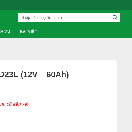
Tìm
kiếm:
CH VỤ
BÀI VIẾT
D23L (12V – 60Ah)
ình cũ trên xe)