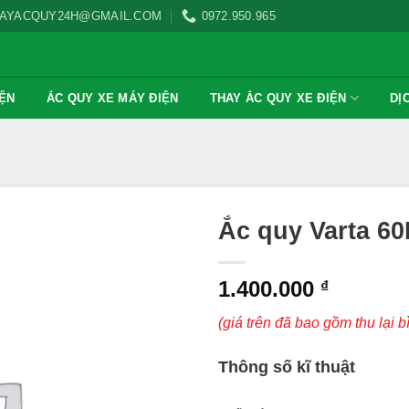
AYACQUY24H@GMAIL.COM
0972.950.965
IỆN
ẮC QUY XE MÁY ĐIỆN
THAY ẮC QUY XE ĐIỆN
DỊ
Ắc quy Varta 60
1.400.000
₫
(giá trên đã bao gồm thu lại b
Thông số kĩ thuật