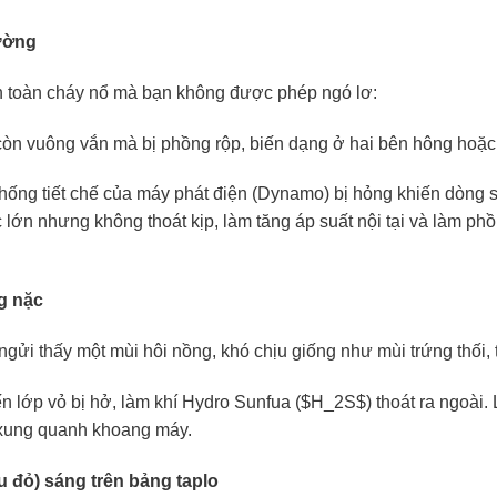
hường
an toàn cháy nổ mà bạn không được phép ngó lơ:
òn vuông vắn mà bị phồng rộp, biến dạng ở hai bên hông hoặc 
ng tiết chế của máy phát điện (Dynamo) bị hỏng khiến dòng s
ực lớn nhưng không thoát kịp, làm tăng áp suất nội tại và làm ph
ng nặc
ửi thấy một mùi hôi nồng, khó chịu giống như mùi trứng thối, 
ến lớp vỏ bị hở, làm khí Hydro Sunfua (
$H_2S$
) thoát ra ngoài
tử xung quanh khoang máy.
u đỏ) sáng trên bảng taplo