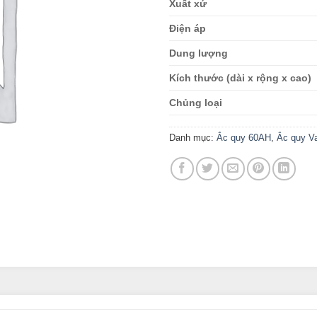
Xuất xứ
Điện áp
Dung lượng
Kích thước (dài x rộng x cao)
Chủng loại
Danh mục:
Ắc quy 60AH
,
Ắc quy Va