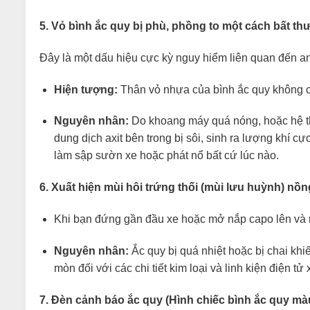
5. Vỏ bình ắc quy bị phù, phồng to một cách bất t
Đây là một dấu hiệu cực kỳ nguy hiểm liên quan đến 
Hiện tượng:
Thân vỏ nhựa của bình ắc quy không c
Nguyên nhân:
Do khoang máy quá nóng, hoặc hệ thố
dung dịch axit bên trong bị sôi, sinh ra lượng khí c
làm sập sườn xe hoặc phát nổ bất cứ lúc nào.
6. Xuất hiện mùi hôi trứng thối (mùi lưu huỳnh) nồ
Khi bạn đứng gần đầu xe hoặc mở nắp capo lên và ng
Nguyên nhân:
Ắc quy bị quá nhiệt hoặc bị chai khi
mòn đối với các chi tiết kim loại và linh kiện điện 
7. Đèn cảnh báo ắc quy (Hình chiếc bình ắc quy mà