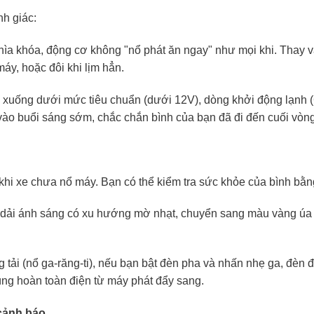
nh giác:
ìa khóa, động cơ không "nổ phát ăn ngay" như mọi khi. Thay và
máy, hoặc đôi khi lịm hẳn.
m xuống dưới mức tiêu chuẩn (dưới 12V), dòng khởi động lạnh
vào buổi sáng sớm, chắc chắn bình của bạn đã đi đến cuối vòng
 khi xe chưa nổ máy. Bạn có thể kiểm tra sức khỏe của bình bằn
, dải ánh sáng có xu hướng mờ nhạt, chuyển sang màu vàng úa
ải (nổ ga-răng-ti), nếu bạn bật đèn pha và nhấn nhẹ ga, đèn đ
ùng hoàn toàn điện từ máy phát đẩy sang.
 cảnh báo