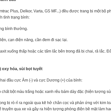
trac Plus, Delkor, Varta, GS MF...) đều được trang bị một bộ p
 tình trạng bình:
ộng bình thường.
điện, cạn điện năng, cần đem đi sạc lại.
xit xuống thấp hoặc các tấm lắc bên trong đã bị chai, rã lắc. 
 oxy hóa, sùi bọt tuyết
 hai đầu cực Âm (-) và cực Dương (+) của bình:
chất bột màu trắng hoặc xanh rêu bám dày đặc (hiện tượng sùi b
ong bị rò rỉ ra ngoài qua kẽ hở chân cọc và phản ứng với kim lo
hể truyền qua xe và gây ra hiện tượng phóng điện bề mặt làm h