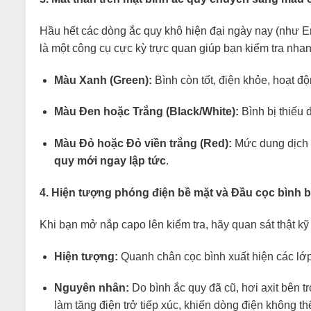
Hầu hết các dòng ắc quy khô hiện đại ngày nay (như Em
là một công cụ cực kỳ trực quan giúp bạn kiểm tra nhanh
Màu Xanh (Green):
Bình còn tốt, điện khỏe, hoạt đ
Màu Đen hoặc Trắng (Black/White):
Bình bị thiếu 
Màu Đỏ hoặc Đỏ viền trắng (Red):
Mức dung dịch a
quy mới ngay lập tức
.
4. Hiện tượng phóng điện bề mặt và Đầu cọc bình bị
Khi bạn mở nắp capo lên kiểm tra, hãy quan sát thật kỹ
Hiện tượng:
Quanh chân cọc bình xuất hiện các lớp 
Nguyên nhân:
Do bình ắc quy đã cũ, hơi axit bên tr
làm tăng điện trở tiếp xúc, khiến dòng điện không t