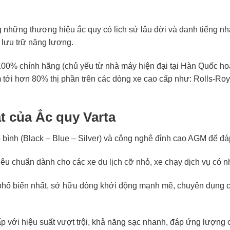
 những thương hiệu ắc quy có lịch sử lâu đời và danh tiếng nhấ
 lưu trữ năng lượng.
00% chính hãng (chủ yếu từ nhà máy hiện đại tại Hàn Quốc hoặ
m tới hơn 80% thị phần trên các dòng xe cao cấp như: Rolls-R
t của Ắc quy Varta
 bình (Black – Blue – Silver) và công nghệ đỉnh cao AGM để đ
u chuẩn dành cho các xe du lịch cỡ nhỏ, xe chạy dịch vụ có 
ổ biến nhất, sở hữu dòng khởi động mạnh mẽ, chuyên dụng ch
 với hiệu suất vượt trội, khả năng sạc nhanh, đáp ứng lượng o