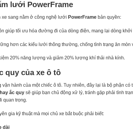
tấm lưới PowerFrame
iện xe sang nằm ở công nghệ lưới
PowerFrame
bản quyền:
ôn giúp tối ưu hóa đường đi của dòng điện, mang lại dòng khởi 
ng hơn các kiểu lưới thông thường, chống tình trạng ăn mòn v
t kiệm 20% năng lượng và giảm 20% lượng khí thải nhà kính.
c quy của xe ô tô
g vận hành của một chiếc ô tô. Tuy nhiên, đây lại là bộ phận có 
thay ắc quy
sẽ giúp bạn chủ động xử lý, tránh gặp phải tình trạ
i quan trọng.
ên gia kỹ thuật mà mọi chủ xe bắt buộc phải biết:
o dài