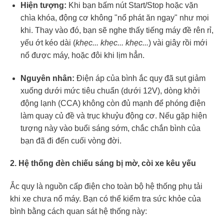
Hiện tượng:
Khi bạn bấm nút Start/Stop hoặc vặn
chìa khóa, động cơ không "nổ phát ăn ngay" như mọi
khi. Thay vào đó, bạn sẽ nghe thấy tiếng máy đề rên rỉ,
yếu ớt kéo dài (
khẹc... khẹc... khẹc...
) vài giây rồi mới
nổ được máy, hoặc đôi khi lịm hẳn.
Nguyên nhân:
Điện áp của bình ắc quy đã sụt giảm
xuống dưới mức tiêu chuẩn (dưới 12V), dòng khởi
động lạnh (CCA) không còn đủ mạnh để phóng điện
làm quay củ đề và trục khuỷu động cơ. Nếu gặp hiện
tượng này vào buổi sáng sớm, chắc chắn bình của
bạn đã đi đến cuối vòng đời.
2. Hệ thống đèn chiếu sáng bị mờ, còi xe kêu yếu
Ắc quy là nguồn cấp điện cho toàn bộ hệ thống phụ tải
khi xe chưa nổ máy. Bạn có thể kiểm tra sức khỏe của
bình bằng cách quan sát hệ thống này: