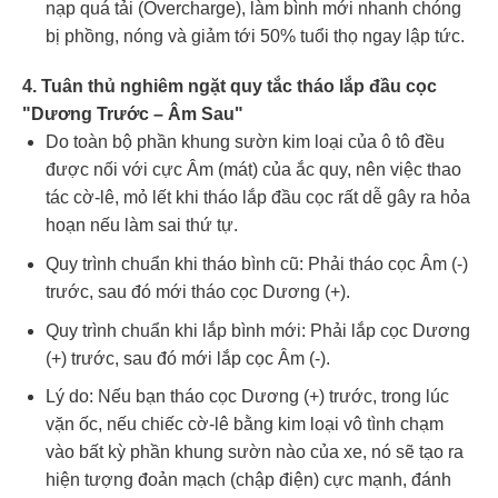
nạp quá tải (Overcharge), làm bình mới nhanh chóng
bị phồng, nóng và giảm tới 50% tuổi thọ ngay lập tức.
4. Tuân thủ nghiêm ngặt quy tắc tháo lắp đầu cọc
"Dương Trước – Âm Sau"
Do toàn bộ phần khung sườn kim loại của ô tô đều
được nối với cực Âm (mát) của ắc quy, nên việc thao
tác cờ-lê, mỏ lết khi tháo lắp đầu cọc rất dễ gây ra hỏa
hoạn nếu làm sai thứ tự.
Quy trình chuẩn khi tháo bình cũ: Phải tháo cọc Âm (-)
trước, sau đó mới tháo cọc Dương (+).
Quy trình chuẩn khi lắp bình mới: Phải lắp cọc Dương
(+) trước, sau đó mới lắp cọc Âm (-).
Lý do: Nếu bạn tháo cọc Dương (+) trước, trong lúc
vặn ốc, nếu chiếc cờ-lê bằng kim loại vô tình chạm
vào bất kỳ phần khung sườn nào của xe, nó sẽ tạo ra
hiện tượng đoản mạch (chập điện) cực mạnh, đánh