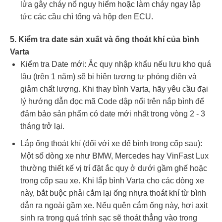
lửa gây cháy nổ nguy hiểm hoặc làm cháy ngay lập
tức các cầu chì tổng và hộp đen ECU.
5. Kiểm tra date sản xuất và ống thoát khí của bình
Varta
Kiểm tra Date mới: Ắc quy nhập khẩu nếu lưu kho quá
lâu (trên 1 năm) sẽ bị hiện tượng tự phóng điện và
giảm chất lượng. Khi thay bình Varta, hãy yêu cầu đại
lý hướng dẫn đọc mã Code dập nổi trên nắp bình để
đảm bảo sản phẩm có date mới nhất trong vòng 2 - 3
tháng trở lại.
Lắp ống thoát khí (đối với xe để bình trong cốp sau):
Một số dòng xe như BMW, Mercedes hay VinFast Lux
thường thiết kế vị trí đặt ắc quy ở dưới gầm ghế hoặc
trong cốp sau xe. Khi lắp bình Varta cho các dòng xe
này, bắt buộc phải cắm lại ống nhựa thoát khí từ bình
dẫn ra ngoài gầm xe. Nếu quên cắm ống này, hơi axit
sinh ra trong quá trình sạc sẽ thoát thẳng vào trong