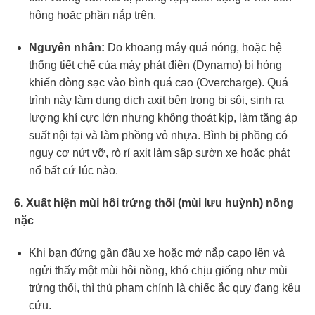
hông hoặc phần nắp trên.
Nguyên nhân:
Do khoang máy quá nóng, hoặc hệ
thống tiết chế của máy phát điện (Dynamo) bị hỏng
khiến dòng sạc vào bình quá cao (Overcharge). Quá
trình này làm dung dịch axit bên trong bị sôi, sinh ra
lượng khí cực lớn nhưng không thoát kịp, làm tăng áp
suất nội tại và làm phồng vỏ nhựa. Bình bị phồng có
nguy cơ nứt vỡ, rò rỉ axit làm sập sườn xe hoặc phát
nổ bất cứ lúc nào.
6. Xuất hiện mùi hôi trứng thối (mùi lưu huỳnh) nồng
nặc
Khi bạn đứng gần đầu xe hoặc mở nắp capo lên và
ngửi thấy một mùi hôi nồng, khó chịu giống như mùi
trứng thối, thì thủ phạm chính là chiếc ắc quy đang kêu
cứu.