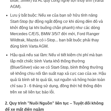
Blue, Silver) và Ắc quy công nghệ sợi thủy tinh (Varta
AGM).
Lưu ý bắt buộc: Nếu xe của bạn sở hữu tính năng
Start-Stop (tự động ngắt động cơ khi dừng đèn đỏ và
khởi động lại khi buông chân phanh) như các dòng
Mercedes C/E/S, BMW 3/5/7 đời mới, Ford Ranger
Wildtrak, Mazda có i-Stop... bạn bắt buộc phải thay
đúng bình Varta AGM.
Hậu quả nếu sai lầm: Nếu vì tiết kiệm chi phí mà bạn
lắp một chiếc bình Varta khô thông thường
(Blue/Silver) vào xe có Start-Stop, bình thông thường
sẽ không chịu nổi tần suất nạp xả cực cao của xe. Hậu
quả là bình sẽ bị quá tải, sụt nguồn và hỏng hoàn toàn
chỉ sau 3 - 6 tháng sử dụng, đồng thời hệ thống điện
trên xe sẽ liên tục báo lỗi.
2. Quy trình "Nuôi Nguồn" liên tục – Tuyệt đối không
để xe mất điện ngầm