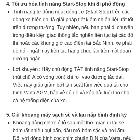
4. Tối ưu hóa tính năng Start-Stop khi đi phố đông
Tính năng tự động ngắt động cơ (Start-Stop) trên các
dòng xe hiện đại là giải pháp tiết kiệm nhiên liệu rất tốt
trên đường trường. Tuy nhiên, nếu bạn phải di chuyển
trong điều kiện giao thông tắc nghẽn liên tục tại các đô
thị hoặc các khung giờ cao điểm tại Bắc Ninh, xe phải
đề nổ - ngắt máy liên tục hàng chục lần trên một đoạn
đường ngắn.
Lời khuyên : Hãy chủ động TẮT tính năng Start-Stop
(nút chữ A có vòng tròn) khi rơi vào đường tắc dài.
Việc này giúp giảm bớt tần suất làm việc quá tải cho
bình Varta AGM, bảo vệ củ đề và kéo dài tuổi thọ cho
cả hệ thống điện của xe.
5. Giữ khoang máy sạch sẽ và lau nắp bình định kỳ
Khoang động cơ xe ô tô sau một thời gian đi lại sẽ
bám rất nhiều bụi bẩn, dầu mỡ bám sặc và hơi ẩm.
Đối với dòng bình cọc chìm chuẩn DIN của Varta, nếu