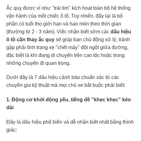
Ắc quy được ví như "trái tim" kích hoạt toàn bộ hệ thống
vận hành của một chiếc ô tô. Tuy nhiên, đây lại là bộ
phận có tuổi thọ giới hạn và hao mòn theo thời gian
(thường từ 2 - 3 năm). Việc nhận biết sớm các
dấu hiệu
ô tô cần thay ắc quy
sẽ giúp bạn chủ động xử lý, tránh
gặp phải tình trạng xe "chết máy" đột ngột giữa đường,
đặc biệt là khi đang di chuyển trên cao tốc hoặc trong
những chuyến đi quan trọng.
Dưới đây là 7 dấu hiệu cảnh báo chuẩn xác từ các
chuyên gia kỹ thuật mà mọi chủ xe bắt buộc phải biết:
1. Động cơ khởi động yếu, tiếng đề "khẹc khẹc" kéo
dài
Đây là dấu hiệu phổ biến và dễ nhận biết nhất bằng thính
giác: