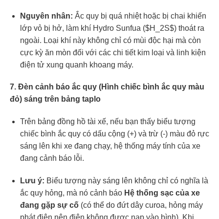
Nguyên nhân:
Ắc quy bị quá nhiệt hoặc bị chai khiến
lớp vỏ bị hở, làm khí Hydro Sunfua (
$H_2S$
) thoát ra
ngoài. Loại khí này không chỉ có mùi độc hại mà còn
cực kỳ ăn mòn đối với các chi tiết kim loại và linh kiện
điện tử xung quanh khoang máy.
7. Đèn cảnh báo ắc quy (Hình chiếc bình ắc quy màu
đỏ) sáng trên bảng taplo
Trên bảng đồng hồ tài xế, nếu bạn thấy biểu tượng
chiếc bình ắc quy có dấu cộng (+) và trừ (-) màu đỏ rực
sáng lên khi xe đang chạy, hệ thống máy tính của xe
đang cảnh báo lỗi.
Lưu ý:
Biểu tượng này sáng lên không chỉ có nghĩa là
ắc quy hỏng, mà nó cảnh báo
Hệ thống sạc của xe
đang gặp sự cố
(có thể do đứt dây curoa, hỏng máy
phát điện nên điện không được nạp vào bình). Khi