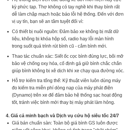
kỳ phức tạp. Thợ không có tay nghề khi thay bình rất
dễ làm chập mạch hoặc báo lỗi hệ thống. Đến với đơn
vị uy tín, bạn sẽ an tâm tuyệt đối vì:
Có thiết bị nuôi nguồn: Đảm bảo xe không bị mất dữ
liệu, không bị khóa hộp số, radio hay lỗi màn hình
trong suốt quá trình rút bình cũ - cắm bình mới.
Thao tác chuẩn xác: Siết ốc cọc bình đúng lực, bôi mỡ
bảo vệ chống oxy hóa, cố định gá giữ bình chắc chắn
giúp bình không bị xê dịch khi xe chạy qua đường xóc.
Hỗ trợ kiểm tra tổng thể: Kỹ thuật viên luôn dùng máy
đo kiểm tra miễn phí dòng nạp của máy phát điện
(Dynamo) trên xe để đảm bảo hệ thống sạc hoạt động
tốt, tránh việc bình mới thay bị máy phát làm hỏng.
4. Giá cả minh bạch và Dịch vụ cứu hộ siêu tốc 24/7
Giá bán chuẩn sàn: Toàn bộ giá bình GS luôn được