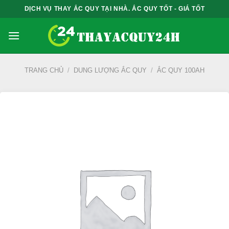
Bỏ
DỊCH VỤ THAY ẮC QUY TẠI NHÀ. ẮC QUY TỐT - GIÁ TỐT
qua
nội
dung
TRANG CHỦ
/
DUNG LƯỢNG ẮC QUY
/
ẮC QUY 100AH