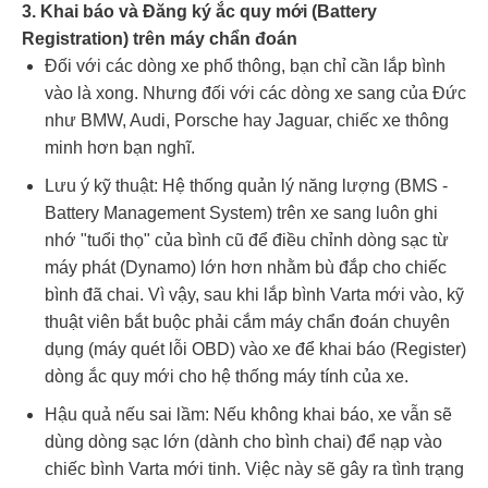
3. Khai báo và Đăng ký ắc quy mới (Battery
Registration) trên máy chẩn đoán
Đối với các dòng xe phổ thông, bạn chỉ cần lắp bình
vào là xong. Nhưng đối với các dòng xe sang của Đức
như BMW, Audi, Porsche hay Jaguar, chiếc xe thông
minh hơn bạn nghĩ.
Lưu ý kỹ thuật: Hệ thống quản lý năng lượng (BMS -
Battery Management System) trên xe sang luôn ghi
nhớ "tuổi thọ" của bình cũ để điều chỉnh dòng sạc từ
máy phát (Dynamo) lớn hơn nhằm bù đắp cho chiếc
bình đã chai. Vì vậy, sau khi lắp bình Varta mới vào, kỹ
thuật viên bắt buộc phải cắm máy chẩn đoán chuyên
dụng (máy quét lỗi OBD) vào xe để khai báo (Register)
dòng ắc quy mới cho hệ thống máy tính của xe.
Hậu quả nếu sai lầm: Nếu không khai báo, xe vẫn sẽ
dùng dòng sạc lớn (dành cho bình chai) để nạp vào
chiếc bình Varta mới tinh. Việc này sẽ gây ra tình trạng