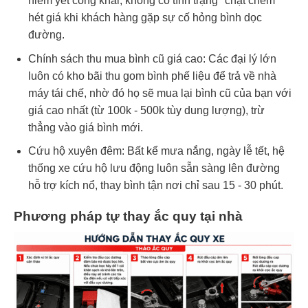
niêm yết công khai, không có tình trạng "chặt chém"
hét giá khi khách hàng gặp sự cố hỏng bình dọc
đường.
Chính sách thu mua bình cũ giá cao: Các đại lý lớn
luôn có kho bãi thu gom bình phế liệu để trả về nhà
máy tái chế, nhờ đó họ sẽ mua lại bình cũ của bạn với
giá cao nhất (từ 100k - 500k tùy dung lượng), trừ
thẳng vào giá bình mới.
Cứu hộ xuyên đêm: Bất kể mưa nắng, ngày lễ tết, hệ
thống xe cứu hộ lưu động luôn sẵn sàng lên đường
hỗ trợ kích nổ, thay bình tận nơi chỉ sau 15 - 30 phút.
Phương pháp tự thay ắc quy tại nhà