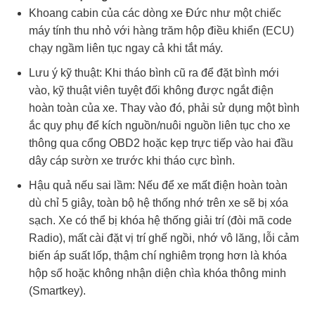
Khoang cabin của các dòng xe Đức như một chiếc
máy tính thu nhỏ với hàng trăm hộp điều khiển (ECU)
chạy ngầm liên tục ngay cả khi tắt máy.
Lưu ý kỹ thuật: Khi tháo bình cũ ra để đặt bình mới
vào, kỹ thuật viên tuyệt đối không được ngắt điện
hoàn toàn của xe. Thay vào đó, phải sử dụng một bình
ắc quy phụ để kích nguồn/nuôi nguồn liên tục cho xe
thông qua cổng OBD2 hoặc kẹp trực tiếp vào hai đầu
dây cáp sườn xe trước khi tháo cực bình.
Hậu quả nếu sai lầm: Nếu để xe mất điện hoàn toàn
dù chỉ 5 giây, toàn bộ hệ thống nhớ trên xe sẽ bị xóa
sạch. Xe có thể bị khóa hệ thống giải trí (đòi mã code
Radio), mất cài đặt vị trí ghế ngồi, nhớ vô lăng, lỗi cảm
biến áp suất lốp, thậm chí nghiêm trọng hơn là khóa
hộp số hoặc không nhận diện chìa khóa thông minh
(Smartkey).