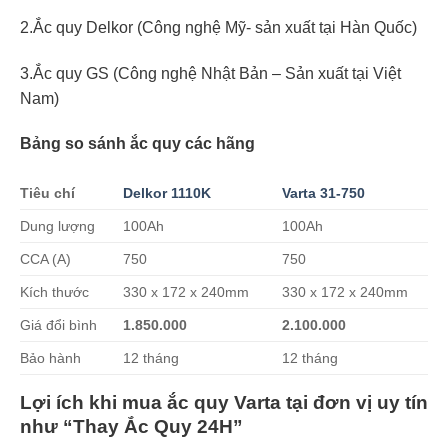
2.Ắc quy Delkor (Công nghệ Mỹ- sản xuất tại Hàn Quốc)
3.Ắc quy GS (Công nghệ Nhật Bản – Sản xuất tại Việt
Nam)
Bảng so sánh ắc quy các hãng
Tiêu chí
Delkor 1110K
Varta 31-750
Dung lượng
100Ah
100Ah
CCA (A)
750
750
Kích thước
330 x 172 x 240mm
330 x 172 x 240mm
Giá đổi bình
1.850.000
2.100.000
Bảo hành
12 tháng
12 tháng
Lợi ích khi mua ắc quy Varta tại đơn vị uy tín
như “Thay Ắc Quy 24H”