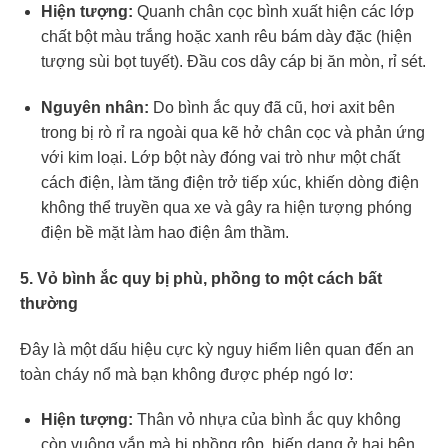
Hiện tượng:
Quanh chân cọc bình xuất hiện các lớp
chất bột màu trắng hoặc xanh rêu bám dày đặc (hiện
tượng sùi bọt tuyết). Đầu cos dây cáp bị ăn mòn, rỉ sét.
Nguyên nhân:
Do bình ắc quy đã cũ, hơi axit bên
trong bị rò rỉ ra ngoài qua kẽ hở chân cọc và phản ứng
với kim loại. Lớp bột này đóng vai trò như một chất
cách điện, làm tăng điện trở tiếp xúc, khiến dòng điện
không thể truyền qua xe và gây ra hiện tượng phóng
điện bề mặt làm hao điện âm thầm.
5. Vỏ bình ắc quy bị phù, phồng to một cách bất
thường
Đây là một dấu hiệu cực kỳ nguy hiểm liên quan đến an
toàn cháy nổ mà bạn không được phép ngó lơ:
Hiện tượng:
Thân vỏ nhựa của bình ắc quy không
còn vuông vắn mà bị phồng rộp, biến dạng ở hai bên