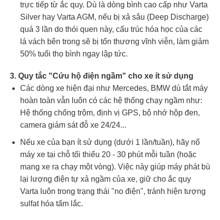
trực tiếp từ ắc quy. Dù là dòng bình cao cấp như Varta
Silver hay Varta AGM, nếu bị xả sâu (Deep Discharge)
quá 3 lần do thói quen này, cấu trúc hóa học của các
lá vách bên trong sẽ bị tổn thương vĩnh viễn, làm giảm
50% tuổi thọ bình ngay lập tức.
3. Quy tắc "Cứu hộ điện ngầm" cho xe ít sử dụng
Các dòng xe hiện đại như Mercedes, BMW dù tắt máy
hoàn toàn vẫn luôn có các hệ thống chạy ngầm như:
Hệ thống chống trộm, định vị GPS, bộ nhớ hộp đen,
camera giám sát đỗ xe 24/24...
Nếu xe của bạn ít sử dụng (dưới 1 lần/tuần), hãy nổ
máy xe tại chỗ tối thiểu 20 - 30 phút mỗi tuần (hoặc
mang xe ra chạy một vòng). Việc này giúp máy phát bù
lại lượng điện tự xả ngầm của xe, giữ cho ắc quy
Varta luôn trong trạng thái "no điện", tránh hiện tượng
sulfat hóa tấm lắc.