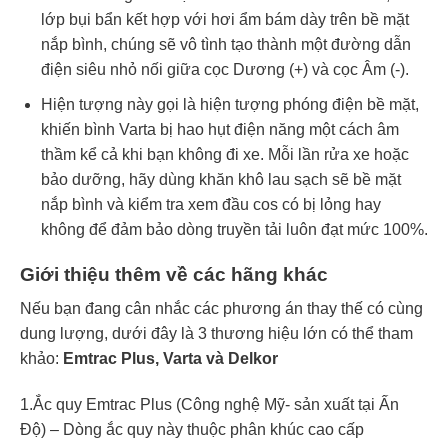
lớp bụi bẩn kết hợp với hơi ẩm bám dày trên bề mặt
nắp bình, chúng sẽ vô tình tạo thành một đường dẫn
điện siêu nhỏ nối giữa cọc Dương (+) và cọc Âm (-).
Hiện tượng này gọi là hiện tượng phóng điện bề mặt,
khiến bình Varta bị hao hụt điện năng một cách âm
thầm kể cả khi bạn không đi xe. Mỗi lần rửa xe hoặc
bảo dưỡng, hãy dùng khăn khô lau sạch sẽ bề mặt
nắp bình và kiểm tra xem đầu cos có bị lỏng hay
không để đảm bảo dòng truyền tải luôn đạt mức 100%.
Giới thiệu thêm về các hãng khác
Nếu bạn đang cân nhắc các phương án thay thế có cùng
dung lượng, dưới đây là 3 thương hiệu lớn có thể tham
khảo:
Emtrac Plus, Varta và Delkor
1.Ắc quy Emtrac Plus (Công nghệ Mỹ- sản xuất tại Ấn
Độ) – Dòng ắc quy này thuộc phân khúc cao cấp