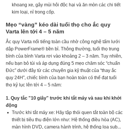
khoang xe, gây mùi hôi độc hại và ăn mòn các chi tiết
kim loại, nỉ trong cốp.
Mẹo “vàng” kéo dài tuổi thọ cho ắc quy
Varta lên tới 4 – 5 năm
Ắc quy Varta nổi tiếng toàn cầu nhờ công nghệ tấm lưới
dập PowerFrame® bền bỉ. Thông thường, tuổi thọ trung
bình của bình Varta rơi vào khoảng 2 – 3 năm. Tuy nhiên,
nếu bạn bỏ túi và áp dụng đúng 5 mẹo chăm sóc “chuẩn
Đức” dưới đây từ các chuyên gia kỹ thuật của “thay ắc
quy 24H”, chiếc bình của bạn hoàn toàn có thể đạt tuổi
thọ kỷ lục lên tới 4 – 5 năm:
1. Quy tắc "10 giây" trước khi tắt máy và sau khi khởi
động
Trước khi tắt máy xe: Hãy tập thói quen tắt toàn bộ các
thiết bị tiêu thụ điện lớn như: Hệ thống điều hòa (AC),
màn hình DVD, camera hành trình, hệ thống loa sub...