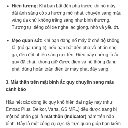
Hiện tượng:
Khi bạn bật đèn pha trước khi nổ máy,
dải ánh sáng có xu hướng mờ nhạt, chuyển sang màu
vàng úa chứ không trắng sáng như bình thường.
Tương tự, tiếng còi xe nghe lạc giọng, nhỏ và yếu ớt.
Mẹo quan sát:
Khi bạn đang nổ máy ở chế độ không
tải (nổ ga-răng-ti), nếu bạn bật đèn pha và nhấn nhẹ
ga, đèn đột nhiên sáng rực lên. Điều này chứng tỏ ắc
quy đã chai, không giữ được điện và hệ thống đang
phải dùng hoàn toàn điện từ máy phát đẩy sang.
3. Mắt thần trên mặt bình ắc quy chuyển sang màu
cảnh báo
Hầu hết các dòng ắc quy khô hiện đại ngày nay (như
Emtrac Plus, Delkor, Varta, GS MF...) đều được trang bị
một bộ phận gọi là
mắt thần (Indicator)
nằm trên nắp
bình. Đây là một công cụ cực kỳ trực quan giúp bạn kiểm