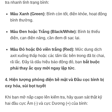
tra nhanh tình trạng bình:
Màu Xanh (Green):
Bình còn tốt, điện khỏe, hoạt động
bình thường.
Màu Đen hoặc Trắng (Black/White):
Bình bị thiếu
điện, cạn điện năng, cần đem đi sạc lại.
Màu Đỏ hoặc Đỏ viền trắng (Red):
Mức dung dịch
axit xuống thấp hoặc các tấm lắc bên trong đã bị chai,
rã lắc. Đây là dấu hiệu báo động đỏ, bạn
bắt buộc
phải thay ắc quy mới ngay lập tức
.
4. Hiện tượng phóng điện bề mặt và Đầu cọc bình bị
oxy hóa, sùi bọt tuyết
Khi bạn mở nắp capo lên kiểm tra, hãy quan sát thật kỹ
hai đầu cực Âm (-) và cực Dương (+) của bình: