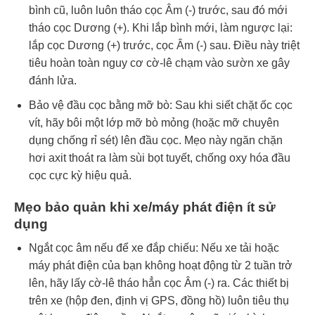
bình cũ, luôn luôn tháo cọc Âm (-) trước, sau đó mới
tháo cọc Dương (+). Khi lắp bình mới, làm ngược lại:
lắp cọc Dương (+) trước, cọc Âm (-) sau. Điều này triệt
tiêu hoàn toàn nguy cơ cờ-lê chạm vào sườn xe gây
đánh lửa.
Bảo vệ đầu cọc bằng mỡ bò: Sau khi siết chặt ốc cọc
vít, hãy bôi một lớp mỡ bò mỏng (hoặc mỡ chuyên
dụng chống rỉ sét) lên đầu cọc. Mẹo này ngăn chặn
hơi axit thoát ra làm sùi bọt tuyết, chống oxy hóa đầu
cọc cực kỳ hiệu quả.
Mẹo bảo quản khi xe/máy phát điện ít sử
dụng
Ngắt cọc âm nếu để xe đắp chiếu: Nếu xe tải hoặc
máy phát điện của bạn không hoạt động từ 2 tuần trở
lên, hãy lấy cờ-lê tháo hẳn cọc Âm (-) ra. Các thiết bị
trên xe (hộp đen, định vị GPS, đồng hồ) luôn tiêu thụ