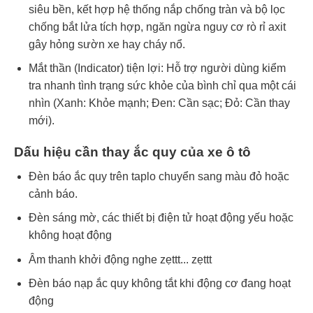
siêu bền, kết hợp hệ thống nắp chống tràn và bộ lọc
chống bắt lửa tích hợp, ngăn ngừa nguy cơ rò rỉ axit
gây hỏng sườn xe hay cháy nổ.
Mắt thần (Indicator) tiện lợi: Hỗ trợ người dùng kiểm
tra nhanh tình trạng sức khỏe của bình chỉ qua một cái
nhìn (Xanh: Khỏe mạnh; Đen: Cần sạc; Đỏ: Cần thay
mới).
Dấu hiệu cần thay ắc quy của xe ô tô
Đèn báo ắc quy trên taplo chuyển sang màu đỏ hoặc
cảnh báo.
Đèn sáng mờ, các thiết bị điện tử hoạt động yếu hoặc
không hoạt động
Âm thanh khởi động nghe zẹttt... zẹttt
Đèn báo nạp ắc quy không tắt khi động cơ đang hoạt
động