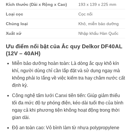
Kích thước (Dài x Rộng x Cao)
193 x 139 x 225 mm
Loại cọc
Cọc nổi
Chủng loại
Khô, miễn bảo dưỡng
Xuất xứ
Nhập khẩu Hàn Quốc
Ưu điểm nổi bật của Ắc quy Delkor DF40AL
(12V – 40AH)
Miễn bảo dưỡng hoàn toàn: Là dòng ắc quy khô kín
khí, người dùng chỉ cần lắp đặt và sử dụng ngay mà
không phải lo lắng về việc kiểm tra hay châm nước cất
định kỳ.
Công nghệ tấm lưới Canxi tiên tiến: Giúp giảm thiểu
tối đa mức độ tự phóng điện, kéo dài tuổi thọ của bình
ngay cả khi phương tiện không hoạt động trong thời
gian dài.
Độ an toàn cao: Vỏ bình làm từ nhựa polypropylene