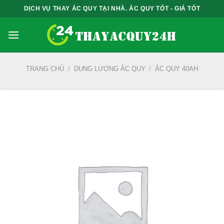
Bỏ
DỊCH VỤ THAY ẮC QUY TẠI NHÀ. ẮC QUY TỐT - GIÁ TỐT
qua
nội
dung
TRANG CHỦ
/
DUNG LƯỢNG ẮC QUY
/
ẮC QUY 40AH