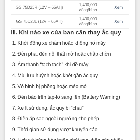
1,400,000
GS 75D23R (12V – 65AH)
Xem
đồng/bình
1,400,000
GS 75D23L (12V – 65AH)
Xem
đồng/bình
III. Khi nào xe của bạn cần thay ắc quy
Khởi động xe chậm hoặc không nổ máy
Đèn pha, đèn nội thất mờ hoặc chập chờn
Âm thanh “tạch tạch” khi đề máy
Mùi lưu huỳnh hoặc khét gần ắc quy
Vỏ bình bị phồng hoặc méo mó
Đèn báo trên táp-lô sáng lên (Battery Warning)
Xe ít sử dụng, ắc quy bị “chai”
Điện áp sạc ngoài ngưỡng cho phép
Thời gian sử dụng vượt khuyến cáo