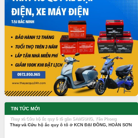
TIN TỨC MỚI
Thay và Cứu hộ ắc quy ô tô gần SAMSUNG, Yên Phong
Thay và Cứu hộ ắc quy ô tô ở KCN ĐẠI ĐỒNG, HOÀN SƠN
7 Tháng 8, 2026