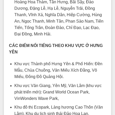
Hoàng Hoa Thám, Tân Hưng, Bãi Sậy, Đào
Dương, Đặng Lễ, Hạ Lễ, Nguyễn Trãi, Đồng
Thanh, Vĩnh Xá, Nghĩa Dân, Hiệp Cường, Hùng
An, Ngọc Thanh, Minh Tân, Phan Sào Nam, Tiên
Tiến, Tống Trân, Đoàn Đào, Chỉ Đạo, Lạc Đạo,
Đại Đồng, Minh Hải.
CÁC ĐIỂM NỔI TIẾNG THEO KHU VỰC Ở HƯNG
YÊN
Khu vực Thành phố Hưng Yên & Phố Hiến: Đền
Mẫu, Chùa Chuông, Văn Miếu Xích Đằng, Võ
Miếu, Đông Đô Quảng Hội.
Khu vực Văn Giang, Yên Mỹ, Văn Lâm (khu vực
phát triển mới): Grand World Ocean Park,
VinWonders Wave Park,
Khu đô thị Ecopark, Làng hương Cao Thôn (Văn
Lâm), Khu du lịch sinh thái Đảo Hoa Lan.