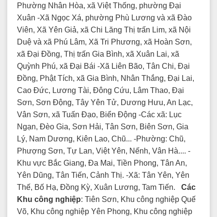
Phường Nhân Hòa, xã Việt Thống, phường Đại
Xuân -Xã Ngọc Xá, phường Phù Lương và xã Đào
Viên, Xã Yên Giả, xã Chi Lăng Thị trấn Lim, xã Nội
Duệ và xã Phú Lâm, Xã Tri Phương, xã Hoàn Sơn,
xã Đại Đồng, Thị trấn Gia Bình, xã Xuân Lai, xã
Quỳnh Phú, xã Đại Bái -Xã Liên Bão, Tân Chi, Đại
Đồng, Phật Tích, xã Gia Bình, Nhân Thắng, Đại Lai,
Cao Đức, Lương Tài, Đông Cứu, Lâm Thao, Đại
Sơn, Sơn Động, Tây Yên Tử, Dương Hưu, An Lạc,
Vân Sơn, xã Tuấn Đạo, Biển Động -Các xã: Lục
Ngạn, Đèo Gia, Sơn Hải, Tân Sơn, Biên Sơn, Gia
Lý, Nam Dương, Kiên Lao, Chũ... -Phường: Chũ,
Phượng Sơn, Tự Lan, Việt Yên, Nếnh, Vân Hà.... -
Khu vực Bắc Giang, Đa Mai, Tiền Phong, Tân An,
Yên Dũng, Tân Tiến, Cảnh Thị. -Xã: Tân Yên, Yên
Thế, Bố Hạ, Đồng Kỳ, Xuân Lương, Tam Tiến.
Các
Khu công nghiệp
: Tiên Sơn, Khu công nghiệp Quế
Võ, Khu công nghiệp Yên Phong, Khu công nghiệp