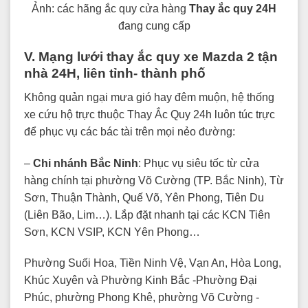
Ảnh: các hãng ắc quy cửa hàng
Thay ắc quy 24H
đang cung cấp
V. Mạng lưới thay ắc quy xe Mazda 2 tận
nhà 24H, liên tỉnh- thành phố
Không quản ngại mưa gió hay đêm muộn, hệ thống
xe cứu hộ trực thuộc Thay Ắc Quy 24h luôn túc trực
để phục vụ các bác tài trên mọi nẻo đường:
–
Chi nhánh Bắc Ninh
: Phục vụ siêu tốc từ cửa
hàng chính tại phường Võ Cường (TP. Bắc Ninh), Từ
Sơn, Thuận Thành, Quế Võ, Yên Phong, Tiên Du
(Liên Bão, Lim…). Lắp đặt nhanh tại các KCN Tiên
Sơn, KCN VSIP, KCN Yên Phong…
Phường Suối Hoa, Tiền Ninh Vệ, Vạn An, Hòa Long,
Khúc Xuyên và Phường Kinh Bắc -Phường Đại
Phúc, phường Phong Khê, phường Võ Cường -