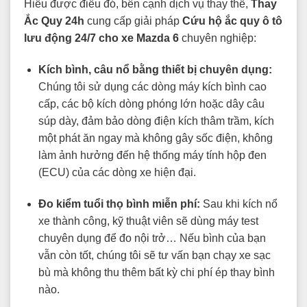
Hiểu được điều đó, bên cạnh dịch vụ thay thế,
Thay
Ắc Quy 24h
cung cấp giải pháp
Cứu hộ ắc quy ô tô
lưu động 24/7 cho xe Mazda 6
chuyên nghiệp:
Kích bình, câu nổ bằng thiết bị chuyên dụng:
Chúng tôi sử dụng các dòng máy kích bình cao
cấp, các bộ kích dòng phóng lớn hoặc dây câu
súp dày, đảm bảo dòng điện kích thâm trầm, kích
một phát ăn ngay mà không gây sốc điện, không
làm ảnh hưởng đến hệ thống máy tính hộp đen
(ECU) của các dòng xe hiện đại.
Đo kiểm tuổi thọ bình miễn phí:
Sau khi kích nổ
xe thành công, kỹ thuật viên sẽ dùng máy test
chuyên dụng để đo nội trở… Nếu bình của bạn
vẫn còn tốt, chúng tôi sẽ tư vấn bạn chạy xe sạc
bù mà không thu thêm bất kỳ chi phí ép thay bình
nào.