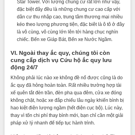
Star Tower. Với lượng chung cư rất lớn như vậy,
đặc biệt đây đều là những chung cư cao cấp với
dân cư thu nhập cao, trung tâm thương mại nhiều
kéo theo lượng phương tiện, đặc biêt là ô tô ở đây
là vô cùng, vô cùng lớn lên tới hàng chục nghìn
chiếc. Bến xe Giáp Bát, Bến xe Nước Ngầm.
VI. Ngoài thay ắc quy, chúng tôi còn
cung cấp dịch vụ Cứu hộ ắc quy lưu
động 24/7
Không phải lúc nào xe không đề nổ được cũng là do
ắc quy đã hỏng hoàn toàn. Rất nhiều trường hợp tài
xế quên tắt đèn trần, đèn pha qua đêm, cửa xe đóng
không chặt, hoặc xe đắp chiếu lâu ngày khiến bình bị
hao kiệt điện lượng ngầm (hết điện cục bộ). Lúc này,
thay vì tốn chi phí thay bình mới, bạn chỉ cần một giải
pháp xử lý nhanh để tiếp tục hành trình.