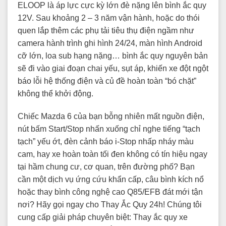
ELOOP là áp lực cực kỳ lớn đè nặng lên bình ắc quy
12V. Sau khoảng 2 – 3 năm vận hành, hoặc do thói
quen lắp thêm các phụ tải tiêu thụ điện ngầm như
camera hành trình ghi hình 24/24, màn hình Android
cỡ lớn, loa sub hạng nặng… bình ắc quy nguyên bản
sẽ đi vào giai đoạn chai yếu, sụt áp, khiến xe đột ngột
báo lỗi hệ thống điện và củ đề hoàn toàn “bó chặt”
không thể khởi động.
Chiếc Mazda 6 của bạn bỗng nhiên mất nguồn điện,
nút bấm Start/Stop nhấn xuống chỉ nghe tiếng “tạch
tạch” yếu ớt, đèn cảnh báo i-Stop nhấp nháy màu
cam, hay xe hoàn toàn tối đen không có tín hiệu ngay
tại hầm chung cư, cơ quan, trên đường phố? Bạn
cần một dịch vụ ứng cứu khẩn cấp, câu bình kích nổ
hoặc thay bình công nghệ cao Q85/EFB đát mới tận
nơi? Hãy gọi ngay cho Thay Ắc Quy 24h! Chúng tôi
cung cấp giải pháp chuyên biệt: Thay ắc quy xe