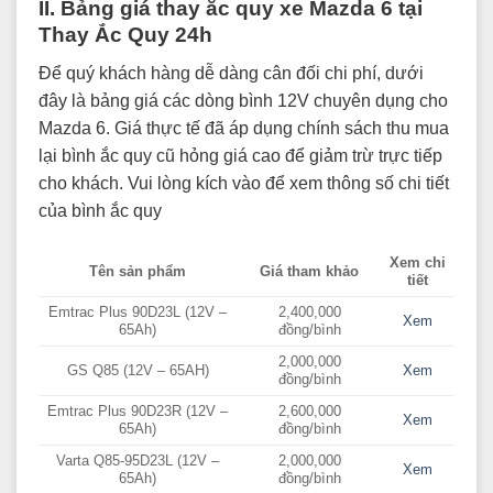
II. Bảng giá thay ắc quy xe Mazda 6 tại
Thay Ắc Quy 24h
Để quý khách hàng dễ dàng cân đối chi phí, dưới
đây là bảng giá các dòng bình 12V chuyên dụng cho
Mazda 6. Giá thực tế đã áp dụng chính sách thu mua
lại bình ắc quy cũ hỏng giá cao để giảm trừ trực tiếp
cho khách. Vui lòng kích vào để xem thông số chi tiết
của bình ắc quy
Xem chi
Tên sản phẩm
Giá tham khảo
tiết
Emtrac Plus 90D23L (12V –
2,400,000
Xem
65Ah)
đồng/bình
2,000,000
GS Q85 (12V – 65AH)
Xem
đồng/bình
Emtrac Plus 90D23R (12V –
2,600,000
Xem
65Ah)
đồng/bình
Varta Q85-95D23L (12V –
2,000,000
Xem
65Ah)
đồng/bình