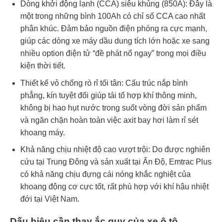
Dòng khởi động lạnh (CCA) siêu khủng (850A): Đây là
một trong những bình 100Ah có chỉ số CCA cao nhất
phân khúc. Đảm bảo nguồn điện phóng ra cực mạnh,
giúp các dòng xe máy dầu dung tích lớn hoặc xe sang
nhiều option điện tử “đề phát nổ ngay” trong mọi điều
kiện thời tiết.
Thiết kế vỏ chống rò rỉ tối tân: Cấu trúc nắp bình
phẳng, kín tuyệt đối giúp tái tổ hợp khí thông minh,
không bị hao hụt nước trong suốt vòng đời sản phẩm
và ngăn chặn hoàn toàn việc axit bay hơi làm rỉ sét
khoang máy.
Khả năng chịu nhiệt độ cao vượt trội: Do được nghiên
cứu tại Trung Đông và sản xuất tại Ấn Độ, Emtrac Plus
có khả năng chịu đựng cái nóng khắc nghiệt của
khoang động cơ cực tốt, rất phù hợp với khí hậu nhiệt
đới tại Việt Nam.
Dấu hiệu cần thay ắc quy của xe ô tô