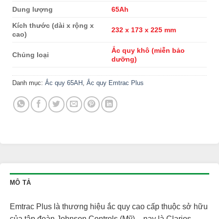
Dung lượng
65Ah
Kích thước (dài x rộng x
232 x 173 x 225 mm
cao)
Ắc quy khô (miễn bảo
Chủng loại
dưỡng)
Danh mục:
Ắc quy 65AH
,
Ắc quy Emtrac Plus
MÔ TẢ
Emtrac Plus là thương hiệu ắc quy cao cấp thuộc sở hữu
của tập đoàn Johnson Controls (Mỹ) – nay là Clarios