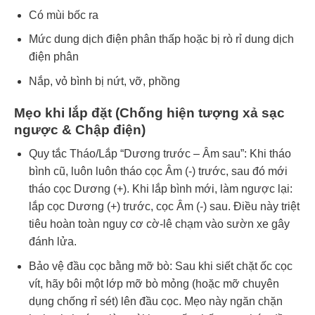
Có mùi bốc ra
Mức dung dịch điện phân thấp hoặc bị rò rỉ dung dịch
điện phân
Nắp, vỏ bình bị nứt, vỡ, phồng
Mẹo khi lắp đặt (Chống hiện tượng xả sạc
ngược & Chập điện)
Quy tắc Tháo/Lắp “Dương trước – Âm sau”: Khi tháo
bình cũ, luôn luôn tháo cọc Âm (-) trước, sau đó mới
tháo cọc Dương (+). Khi lắp bình mới, làm ngược lại:
lắp cọc Dương (+) trước, cọc Âm (-) sau. Điều này triệt
tiêu hoàn toàn nguy cơ cờ-lê chạm vào sườn xe gây
đánh lửa.
Bảo vệ đầu cọc bằng mỡ bò: Sau khi siết chặt ốc cọc
vít, hãy bôi một lớp mỡ bò mỏng (hoặc mỡ chuyên
dụng chống rỉ sét) lên đầu cọc. Mẹo này ngăn chặn