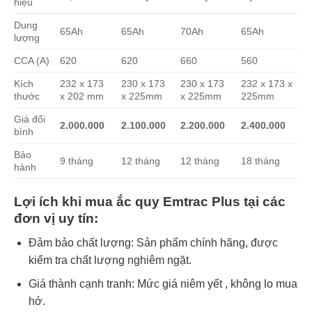
hiệu
Dung
65Ah
65Ah
70Ah
65Ah
lượng
CCA (A)
620
620
660
560
Kích
232 x 173
230 x 173
230 x 173
232 x 173 x
thước
x 202 mm
x 225mm
x 225mm
225mm
Giá đổi
2.000.000
2.100.000
2.200.000
2.400.000
bình
Bảo
9 tháng
12 tháng
12 tháng
18 tháng
hành
Lợi ích khi mua ắc quy Emtrac Plus tại các
đơn vị uy tín:
Đảm bảo chất lượng: Sản phẩm chính hãng, được
kiểm tra chất lượng nghiêm ngặt.
Giá thành cạnh tranh: Mức giá niêm yết , không lo mua
hớ.