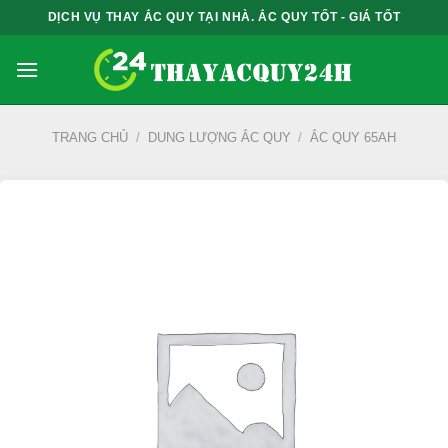
Bỏ
DỊCH VỤ THAY ẮC QUY TẠI NHÀ. ẮC QUY TỐT - GIÁ TỐT
qua
nội
dung
TRANG CHỦ
/
DUNG LƯỢNG ẮC QUY
/
ẮC QUY 65AH