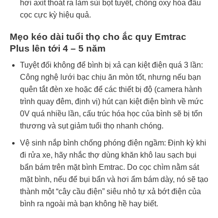
hơi axit thoát ra làm sùi bọt tuyết, chống oxy hóa đầu
cọc cực kỳ hiệu quả.
Mẹo kéo dài tuổi thọ cho ắc quy Emtrac
Plus lên tới 4 – 5 năm
Tuyệt đối không để bình bị xả cạn kiệt điện quá 3 lần:
Công nghệ lưới bạc chịu ăn mòn tốt, nhưng nếu bạn
quên tắt đèn xe hoặc để các thiết bị độ (camera hành
trình quay đêm, định vị) hút cạn kiệt điện bình về mức
0V quá nhiều lần, cấu trúc hóa học của bình sẽ bị tổn
thương và sụt giảm tuổi thọ nhanh chóng.
Vệ sinh nắp bình chống phóng điện ngầm: Định kỳ khi
đi rửa xe, hãy nhắc thợ dùng khăn khô lau sạch bụi
bẩn bám trên mặt bình Emtrac. Do cọc chìm nằm sát
mặt bình, nếu để bụi bẩn và hơi ẩm bám dày, nó sẽ tạo
thành một “cây cầu điện” siêu nhỏ tự xả bớt điện của
bình ra ngoài mà bạn không hề hay biết.