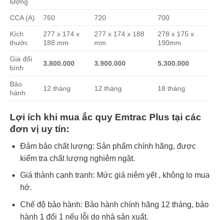
lượng
CCA (A)
760
720
700
Kích
277 x 174 x
277 x 174 x 188
278 x 175 x
thước
188 mm
mm
190mm
Giá đổi
3.800.000
3.900.000
5.300.000
bình
Bảo
12 tháng
12 tháng
18 tháng
hành
Lợi ích khi mua ắc quy Emtrac Plus tại các
đơn vị uy tín:
Đảm bảo chất lượng: Sản phẩm chính hãng, được
kiểm tra chất lượng nghiêm ngặt.
Giá thành cạnh tranh: Mức giá niêm yết , không lo mua
hớ.
Chế độ bảo hành: Bảo hành chính hãng 12 tháng, bảo
hành 1 đổi 1 nếu lỗi do nhà sản xuất.