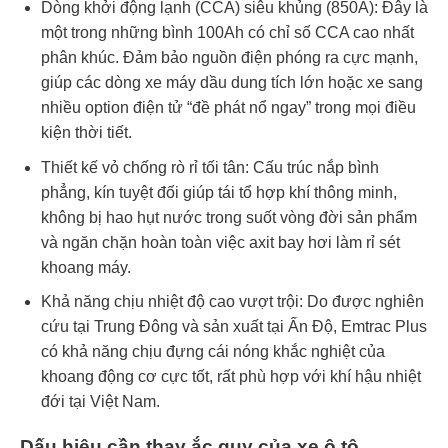
Dòng khởi động lạnh (CCA) siêu khủng (850A): Đây là
một trong những bình 100Ah có chỉ số CCA cao nhất
phân khúc. Đảm bảo nguồn điện phóng ra cực mạnh,
giúp các dòng xe máy dầu dung tích lớn hoặc xe sang
nhiều option điện tử “đề phát nổ ngay” trong mọi điều
kiện thời tiết.
Thiết kế vỏ chống rò rỉ tối tân: Cấu trúc nắp bình
phẳng, kín tuyệt đối giúp tái tổ hợp khí thông minh,
không bị hao hụt nước trong suốt vòng đời sản phẩm
và ngăn chặn hoàn toàn việc axit bay hơi làm rỉ sét
khoang máy.
Khả năng chịu nhiệt độ cao vượt trội: Do được nghiên
cứu tại Trung Đông và sản xuất tại Ấn Độ, Emtrac Plus
có khả năng chịu đựng cái nóng khắc nghiệt của
khoang động cơ cực tốt, rất phù hợp với khí hậu nhiệt
đới tại Việt Nam.
Dấu hiệu cần thay ắc quy của xe ô tô