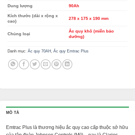
Dung lượng
90Ah
Kích thước (dài x rộng x
278 x 175 x 190 mm
cao)
Ắc quy khô (miễn bảo
Chủng loại
dưỡng)
Danh mục:
Ắc quy 70AH
,
Ắc quy Emtrac Plus
MÔ TẢ
Emtrac Plus là thương hiệu ắc quy cao cấp thuộc sở hữu
của tập đoàn Johnson Controls (Mỹ) – nay là Clarios