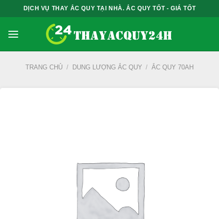
Bỏ
DỊCH VỤ THAY ẮC QUY TẠI NHÀ. ẮC QUY TỐT - GIÁ TỐT
qua
nội
dung
TRANG CHỦ
/
DUNG LƯỢNG ẮC QUY
/
ẮC QUY 70AH