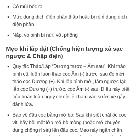
Có mùi bốc ra
Mức dung dịch điện phân thấp hoặc bị rò rỉ dung dịch
điện phân
Nắp, vỏ bình bị nứt, vỡ, phồng
Mẹo khi lắp đặt (Chống hiện tượng xả sạc
ngược & Chập điện)
Quy tắc Tháo/Lắp “Dương trước – Âm sau”: Khi tháo
bình cũ, luôn luôn tháo cọc Âm (-) trước, sau đó mới
tháo cọc Dương (+). Khi lắp bình mới, làm ngược lại:
lắp cọc Dương (+) trước, cọc Âm (-) sau. Điều này triệt
tiêu hoàn toàn nguy cơ cờ-lê chạm vào sườn xe gây
đánh lửa.
Bảo vệ đầu cọc bằng mỡ bò: Sau khi siết chặt ốc cọc
vít, hãy bôi một lớp mỡ bò mỏng (hoặc mỡ chuyên
dụng chống rỉ sét) lên đầu cọc. Mẹo này ngăn chặn