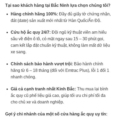
Tại sao khách hàng tại Bắc Ninh lựa chọn chúng tôi?
Hàng chính hãng 100%:
Đầy đủ giấy tờ chứng nhận,
đát (date) sản xuất mới nhất từ Hàn Quốc/Ấn Độ.
Cứu hộ ắc quy 24/7:
Đội ngũ kỹ thuật viên am hiểu
sâu về điện ô tô, có mặt ngay sau 15 – 30 phút gọi,
cam kết lắp đặt chuẩn kỹ thuật, không làm mất dữ liệu
xe sang.
Chính sách bảo hành vượt trội:
Bảo hành chính
hãng từ 6 – 18 tháng (đối với Emtrac Plus), lỗi 1 đổi 1
nhanh chóng.
Giá cả cạnh tranh nhất Kinh Bắc:
Thu mua lại bình
ắc quy cũ phế liệu giá cao, giúp tối ưu chi phí tối đa
cho chủ xe và doanh nghiệp.
Gợi ý chi nhánh của một số cửa hàng ắc quy uy tín: