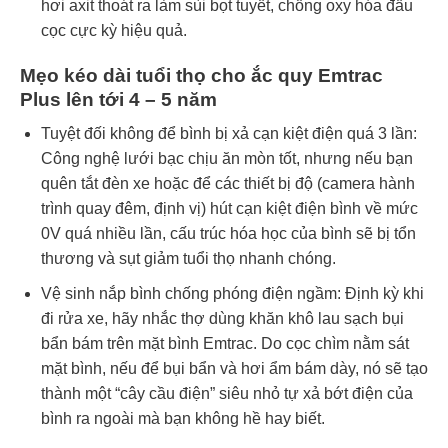
hơi axit thoát ra làm sùi bọt tuyết, chống oxy hóa đầu
cọc cực kỳ hiệu quả.
Mẹo kéo dài tuổi thọ cho ắc quy Emtrac
Plus lên tới 4 – 5 năm
Tuyệt đối không để bình bị xả cạn kiệt điện quá 3 lần:
Công nghệ lưới bạc chịu ăn mòn tốt, nhưng nếu bạn
quên tắt đèn xe hoặc để các thiết bị độ (camera hành
trình quay đêm, định vị) hút cạn kiệt điện bình về mức
0V quá nhiều lần, cấu trúc hóa học của bình sẽ bị tổn
thương và sụt giảm tuổi thọ nhanh chóng.
Vệ sinh nắp bình chống phóng điện ngầm: Định kỳ khi
đi rửa xe, hãy nhắc thợ dùng khăn khô lau sạch bụi
bẩn bám trên mặt bình Emtrac. Do cọc chìm nằm sát
mặt bình, nếu để bụi bẩn và hơi ẩm bám dày, nó sẽ tạo
thành một “cây cầu điện” siêu nhỏ tự xả bớt điện của
bình ra ngoài mà bạn không hề hay biết.