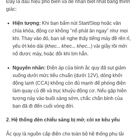
Đây là dấu hiệu phổ biến và dễ nhận biết nhất bằng thính
giác:
Hiện tượng:
Khi bạn bấm nút Start/Stop hoặc vặn
chìa khóa, động cơ không "nổ phát ăn ngay" như mọi
khi. Thay vào đó, bạn sẽ nghe thấy tiếng máy đề rên rỉ,
yếu ớt kéo dài (
khẹc... khẹc... khẹc...
) vài giây rồi mới
nổ được máy, hoặc đôi khi lịm hẳn.
Nguyên nhân:
Điện áp của bình ắc quy đã sụt giảm
xuống dưới mức tiêu chuẩn (dưới 12V), dòng khởi
động lạnh (CCA) không còn đủ mạnh để phóng điện
làm quay củ đề và trục khuỷu động cơ. Nếu gặp hiện
tượng này vào buổi sáng sớm, chắc chắn bình của
bạn đã đi đến cuối vòng đời.
2. Hệ thống đèn chiếu sáng bị mờ, còi xe kêu yếu
Ắc quy là nguồn cấp điện cho toàn bộ hệ thống phụ tải