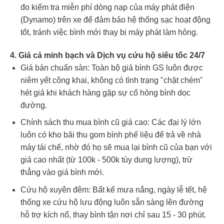
đo kiểm tra miễn phí dòng nạp của máy phát điện
(Dynamo) trên xe để đảm bảo hệ thống sạc hoạt động
tốt, tránh việc bình mới thay bị máy phát làm hỏng.
4. Giá cả minh bạch và Dịch vụ cứu hộ siêu tốc 24/7
Giá bán chuẩn sàn: Toàn bộ giá bình GS luôn được
niêm yết công khai, không có tình trạng "chặt chém"
hét giá khi khách hàng gặp sự cố hỏng bình dọc
đường.
Chính sách thu mua bình cũ giá cao: Các đại lý lớn
luôn có kho bãi thu gom bình phế liệu để trả về nhà
máy tái chế, nhờ đó họ sẽ mua lại bình cũ của bạn với
giá cao nhất (từ 100k - 500k tùy dung lượng), trừ
thẳng vào giá bình mới.
Cứu hộ xuyên đêm: Bất kể mưa nắng, ngày lễ tết, hệ
thống xe cứu hộ lưu động luôn sẵn sàng lên đường
hỗ trợ kích nổ, thay bình tận nơi chỉ sau 15 - 30 phút.