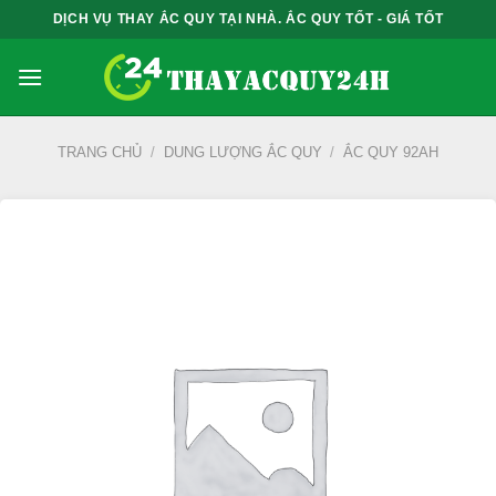
Bỏ
DỊCH VỤ THAY ẮC QUY TẠI NHÀ. ẮC QUY TỐT - GIÁ TỐT
qua
nội
dung
TRANG CHỦ
/
DUNG LƯỢNG ẮC QUY
/
ẮC QUY 92AH