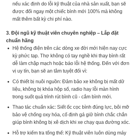
nếu xác định do lỗi kỹ thuật của nhà sản xuất, bạn sẽ
được đổi ngay một chiếc bình mới 100% mà không
mất thêm bất kỳ chi phí nào.
3. Đội ngũ kỹ thuật viên chuyên nghiệp – Lắp đặt
chuẩn hãng
Hệ thống điện trên các dòng xe đời mới hiện nay cực
kỳ phức tạp. Thợ không có tay nghề khi thay bình rất
dễ làm chập mạch hoặc báo lỗi hệ thống. Đến với đơn
vị uy tín, bạn sẽ an tâm tuyệt đối vì:
Có thiết bị nuôi nguồn: Đảm bảo xe không bị mất dữ
liệu, không bị khóa hộp số, radio hay lỗi màn hình
trong suốt quá trình rút bình cũ - cắm bình mới.
Thao tác chuẩn xác: Siết ốc cọc bình đúng lực, bôi mỡ
bảo vệ chống oxy hóa, cố định gá giữ bình chắc chắn
giúp bình không bị xê dịch khi xe chạy qua đường xóc.
Hỗ trợ kiểm tra tổng thể: Kỹ thuật viên luôn dùng máy