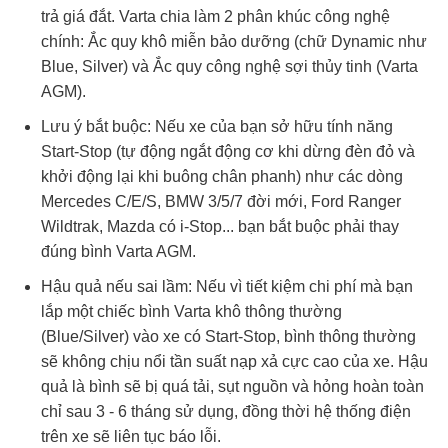
trả giá đắt. Varta chia làm 2 phân khúc công nghệ
chính: Ắc quy khô miễn bảo dưỡng (chữ Dynamic như
Blue, Silver) và Ắc quy công nghệ sợi thủy tinh (Varta
AGM).
Lưu ý bắt buộc: Nếu xe của bạn sở hữu tính năng
Start-Stop (tự động ngắt động cơ khi dừng đèn đỏ và
khởi động lại khi buông chân phanh) như các dòng
Mercedes C/E/S, BMW 3/5/7 đời mới, Ford Ranger
Wildtrak, Mazda có i-Stop... bạn bắt buộc phải thay
đúng bình Varta AGM.
Hậu quả nếu sai lầm: Nếu vì tiết kiệm chi phí mà bạn
lắp một chiếc bình Varta khô thông thường
(Blue/Silver) vào xe có Start-Stop, bình thông thường
sẽ không chịu nổi tần suất nạp xả cực cao của xe. Hậu
quả là bình sẽ bị quá tải, sụt nguồn và hỏng hoàn toàn
chỉ sau 3 - 6 tháng sử dụng, đồng thời hệ thống điện
trên xe sẽ liên tục báo lỗi.