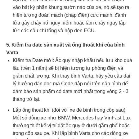
vào bất kỳ phần khung sườn nào của xe, nó sẽ tạo ra
hiện tượng đoản mạch (chập điện) cực mạnh, đánh
lửa gây cháy nổ nguy hiểm hoặc làm cháy ngay lập
tức các cầu chì tổng và hộp đen ECU.
5. Kiểm tra date sản xuất và ống thoát khí của bình
Varta
Kiểm tra Date mới: Ắc quy nhập khẩu nếu lưu kho quá
lâu (trên 1 năm) sẽ bị hiện tượng tự phóng điện và
giảm chất lượng. Khi thay bình Varta, hãy yêu cầu đại
lý hướng dẫn đọc mã Code dập nổi trên nắp bình để
đảm bảo sản phẩm có date mới nhất trong vòng 2 - 3
tháng trở lại.
Lắp ống thoát khí (đối với xe để bình trong cốp sau):
Một số dòng xe như BMW, Mercedes hay VinFast Lux
thường thiết kế vị trí đặt ắc quy ở dưới gầm ghế hoặc
trong cốp sau xe. Khi lắp bình Varta cho các dòng xe