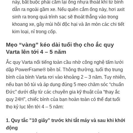
này, bắt buộc phải cắm lại ống nhựa thoát khí từ bình
dẫn ra ngoài gầm xe. Nếu quên cắm ống này, hơi axit
sinh ra trong quá trình sạc sẽ thoát thẳng vào trong
khoang xe, gây mùi hôi độc hại và ăn mòn các chi tiết
kim loại, nỉ trong cốp.
Mẹo “vàng” kéo dài tuổi thọ cho ắc quy
Varta lên tới 4 – 5 năm
Ắc quy Varta nổi tiếng toàn cầu nhờ công nghệ tấm lưới
dập PowerFrame® bền bỉ. Thông thường, tuổi thọ trung
bình của bình Varta rơi vào khoảng 2 – 3 năm. Tuy nhiên,
nếu bạn bỏ túi và áp dụng đúng 5 mẹo chăm sóc “chuẩn
Đức” dưới đây từ các chuyên gia kỹ thuật của “thay ắc
quy 24H”, chiếc bình của bạn hoàn toàn có thể đạt tuổi
thọ kỷ lục lên tới 4 – 5 năm:
1. Quy tắc "10 giây" trước khi tắt máy và sau khi khởi
động