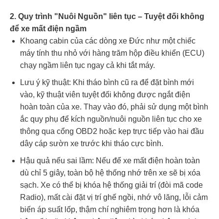
2. Quy trình "Nuôi Nguồn" liên tục – Tuyệt đối không
để xe mất điện ngầm
Khoang cabin của các dòng xe Đức như một chiếc
máy tính thu nhỏ với hàng trăm hộp điều khiển (ECU)
chạy ngầm liên tục ngay cả khi tắt máy.
Lưu ý kỹ thuật: Khi tháo bình cũ ra để đặt bình mới
vào, kỹ thuật viên tuyệt đối không được ngắt điện
hoàn toàn của xe. Thay vào đó, phải sử dụng một bình
ắc quy phụ để kích nguồn/nuôi nguồn liên tục cho xe
thông qua cổng OBD2 hoặc kẹp trực tiếp vào hai đầu
dây cáp sườn xe trước khi tháo cực bình.
Hậu quả nếu sai lầm: Nếu để xe mất điện hoàn toàn
dù chỉ 5 giây, toàn bộ hệ thống nhớ trên xe sẽ bị xóa
sạch. Xe có thể bị khóa hệ thống giải trí (đòi mã code
Radio), mất cài đặt vị trí ghế ngồi, nhớ vô lăng, lỗi cảm
biến áp suất lốp, thậm chí nghiêm trọng hơn là khóa