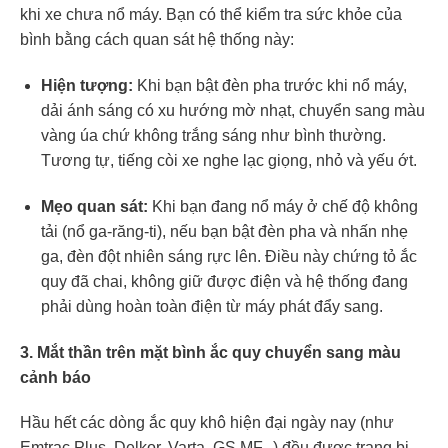
khi xe chưa nổ máy. Bạn có thể kiểm tra sức khỏe của
bình bằng cách quan sát hệ thống này:
Hiện tượng:
Khi bạn bật đèn pha trước khi nổ máy,
dải ánh sáng có xu hướng mờ nhạt, chuyển sang màu
vàng úa chứ không trắng sáng như bình thường.
Tương tự, tiếng còi xe nghe lạc giọng, nhỏ và yếu ớt.
Mẹo quan sát:
Khi bạn đang nổ máy ở chế độ không
tải (nổ ga-răng-ti), nếu bạn bật đèn pha và nhấn nhẹ
ga, đèn đột nhiên sáng rực lên. Điều này chứng tỏ ắc
quy đã chai, không giữ được điện và hệ thống đang
phải dùng hoàn toàn điện từ máy phát đẩy sang.
3. Mắt thần trên mặt bình ắc quy chuyển sang màu
cảnh báo
Hầu hết các dòng ắc quy khô hiện đại ngày nay (như
Emtrac Plus, Delkor, Varta, GS MF...) đều được trang bị