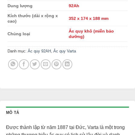
Dung lượng
92Ah
Kích thước (dài x rộng x
352 x 174 x 188 mm
cao)
Ắc quy khô (miễn bảo
Chủng loại
dưỡng)
Danh mục:
Ắc quy 92AH
,
Ắc quy Varta
MÔ TẢ
Được thành lập từ năm 1887 tại Đức, Varta là một trong
những thương hiệu ắc quy có lịch sử lâu đời và danh