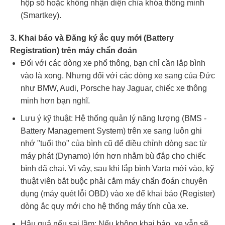
hộp số hoặc không nhận diện chìa khóa thông minh
(Smartkey).
3. Khai báo và Đăng ký ắc quy mới (Battery
Registration) trên máy chẩn đoán
Đối với các dòng xe phổ thông, bạn chỉ cần lắp bình
vào là xong. Nhưng đối với các dòng xe sang của Đức
như BMW, Audi, Porsche hay Jaguar, chiếc xe thông
minh hơn bạn nghĩ.
Lưu ý kỹ thuật: Hệ thống quản lý năng lượng (BMS -
Battery Management System) trên xe sang luôn ghi
nhớ "tuổi thọ" của bình cũ để điều chỉnh dòng sạc từ
máy phát (Dynamo) lớn hơn nhằm bù đắp cho chiếc
bình đã chai. Vì vậy, sau khi lắp bình Varta mới vào, kỹ
thuật viên bắt buộc phải cắm máy chẩn đoán chuyên
dụng (máy quét lỗi OBD) vào xe để khai báo (Register)
dòng ắc quy mới cho hệ thống máy tính của xe.
Hậu quả nếu sai lầm: Nếu không khai báo, xe vẫn sẽ