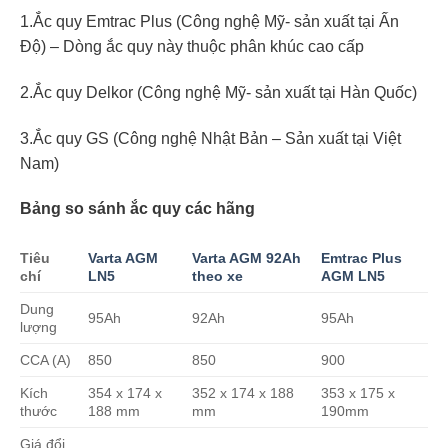
1.Ắc quy Emtrac Plus (Công nghệ Mỹ- sản xuất tại Ấn
Độ) – Dòng ắc quy này thuộc phân khúc cao cấp
2.Ắc quy Delkor (Công nghệ Mỹ- sản xuất tại Hàn Quốc)
3.Ắc quy GS (Công nghệ Nhật Bản – Sản xuất tại Việt
Nam)
Bảng so sánh ắc quy các hãng
Tiêu
Varta AGM
Varta AGM 92Ah
Emtrac Plus
chí
LN5
theo xe
AGM LN5
Dung
95Ah
92Ah
95Ah
lượng
CCA (A)
850
850
900
Kích
354 x 174 x
352 x 174 x 188
353 x 175 x
thước
188 mm
mm
190mm
Giá đổi