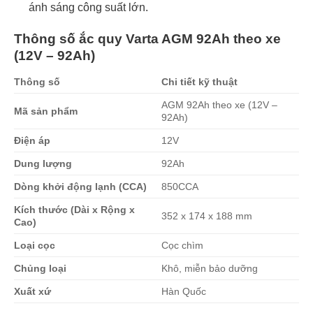
ánh sáng công suất lớn.
Thông số ắc quy Varta AGM 92Ah theo xe
(12V – 92Ah)
Thông số
Chi tiết kỹ thuật
AGM 92Ah theo xe (12V –
Mã sản phẩm
92Ah)
Điện áp
12V
Dung lượng
92Ah
Dòng khởi động lạnh (CCA)
850CCA
Kích thước (Dài x Rộng x
352 x 174 x 188 mm
Cao)
Loại cọc
Cọc chìm
Chủng loại
Khô, miễn bảo dưỡng
Xuất xứ
Hàn Quốc