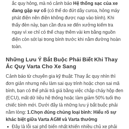
ắc quy hỏng, mà nó cảnh báo
Hệ thống sạc của xe
đang gặp sự cố
(có thể do đứt dây curoa, hỏng máy
phát điện nên điện không được nạp vào bình). Khi
thấy đèn này, bạn cần đưa xe đến xưởng kiểm tra
ngay vì xe chỉ có thể chạy thêm vài km bằng nguồn
điện còn sót lại trong bình trước khi nằm đường hoàn
toàn.
Những Lưu Ý Bắt Buộc Phải Biết Khi Thay
Ắc Quy Varta Cho Xe Sang
Cảnh báo từ chuyên gia kỹ thuật: Thay ắc quy nhìn thì
đơn giản nhưng nếu làm sai quy trình hoặc chọn sai mã
bình, bạn có thể phải trả giá bằng việc chập cháy hộp đen
(ECU), mất dữ liệu hệ thống hoặc làm giảm 50% tuổi thọ
chiếc bình mới. Dưới đây là những lưu ý bắt buộc phải
nằm lòng:
1.Chọn đúng chủng loại bình: Hiểu rõ sự
khác biệt giữa Varta AGM và Varta thường
Đây là lỗi sai phổ biến nhất khiến nhiều chủ xe phải