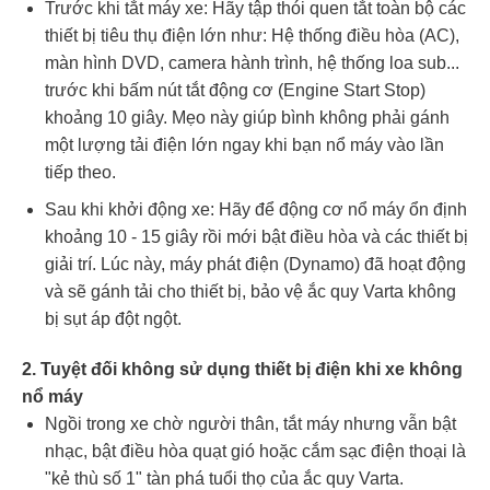
Trước khi tắt máy xe: Hãy tập thói quen tắt toàn bộ các
thiết bị tiêu thụ điện lớn như: Hệ thống điều hòa (AC),
màn hình DVD, camera hành trình, hệ thống loa sub...
trước khi bấm nút tắt động cơ (Engine Start Stop)
khoảng 10 giây. Mẹo này giúp bình không phải gánh
một lượng tải điện lớn ngay khi bạn nổ máy vào lần
tiếp theo.
Sau khi khởi động xe: Hãy để động cơ nổ máy ổn định
khoảng 10 - 15 giây rồi mới bật điều hòa và các thiết bị
giải trí. Lúc này, máy phát điện (Dynamo) đã hoạt động
và sẽ gánh tải cho thiết bị, bảo vệ ắc quy Varta không
bị sụt áp đột ngột.
2. Tuyệt đối không sử dụng thiết bị điện khi xe không
nổ máy
Ngồi trong xe chờ người thân, tắt máy nhưng vẫn bật
nhạc, bật điều hòa quạt gió hoặc cắm sạc điện thoại là
"kẻ thù số 1" tàn phá tuổi thọ của ắc quy Varta.