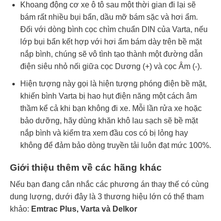
Khoang động cơ xe ô tô sau một thời gian đi lại sẽ
bám rất nhiều bụi bẩn, dầu mỡ bám sặc và hơi ẩm.
Đối với dòng bình cọc chìm chuẩn DIN của Varta, nếu
lớp bụi bẩn kết hợp với hơi ẩm bám dày trên bề mặt
nắp bình, chúng sẽ vô tình tạo thành một đường dẫn
điện siêu nhỏ nối giữa cọc Dương (+) và cọc Âm (-).
Hiện tượng này gọi là hiện tượng phóng điện bề mặt,
khiến bình Varta bị hao hụt điện năng một cách âm
thầm kể cả khi bạn không đi xe. Mỗi lần rửa xe hoặc
bảo dưỡng, hãy dùng khăn khô lau sạch sẽ bề mặt
nắp bình và kiểm tra xem đầu cos có bị lỏng hay
không để đảm bảo dòng truyền tải luôn đạt mức 100%.
Giới thiệu thêm về các hãng khác
Nếu bạn đang cân nhắc các phương án thay thế có cùng
dung lượng, dưới đây là 3 thương hiệu lớn có thể tham
khảo:
Emtrac Plus, Varta và Delkor