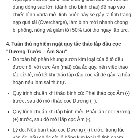
dùng dòng sạc lớn (dành cho bình chai) để nạp vào
chiếc bình Varta mới tinh. Việc này sẽ gây ra tình trạng
nạp quá tải (Overcharge), làm bình mới nhanh chóng
bị phồng, nóng và giảm tới 50% tuổi thọ ngay lập tức.
4. Tuân thủ nghiêm ngặt quy tắc tháo lắp đầu cọc
"Dương Trước – Âm Sau"
Do toàn bộ phần khung sườn kim loại của ô tô đều
được nối với cực Âm (mát) của ắc quy, nên việc thao
tác cờ-lê, mỏ lết khi tháo lắp đầu cọc rất dễ gây ra hỏa
hoạn nếu làm sai thứ tự.
Quy trình chuẩn khi tháo bình cũ: Phải tháo cọc Âm (-)
trước, sau đó mới tháo cọc Dương (+).
Quy trình chuẩn khi lắp bình mới: Phải lắp cọc Dương
(+) trước, sau đó mới lắp cọc Âm (-).
Lý do: Nếu bạn tháo cọc Dương (+) trước, trong lúc
vặn ốc, nếu chiếc cờ-lê bằng kim loại vô tình chạm