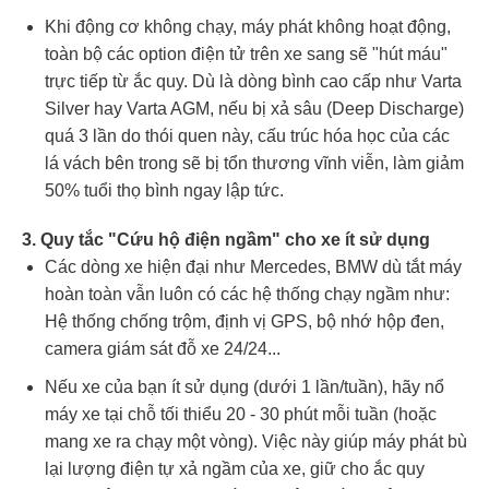
Khi động cơ không chạy, máy phát không hoạt động,
toàn bộ các option điện tử trên xe sang sẽ "hút máu"
trực tiếp từ ắc quy. Dù là dòng bình cao cấp như Varta
Silver hay Varta AGM, nếu bị xả sâu (Deep Discharge)
quá 3 lần do thói quen này, cấu trúc hóa học của các
lá vách bên trong sẽ bị tổn thương vĩnh viễn, làm giảm
50% tuổi thọ bình ngay lập tức.
3. Quy tắc "Cứu hộ điện ngầm" cho xe ít sử dụng
Các dòng xe hiện đại như Mercedes, BMW dù tắt máy
hoàn toàn vẫn luôn có các hệ thống chạy ngầm như:
Hệ thống chống trộm, định vị GPS, bộ nhớ hộp đen,
camera giám sát đỗ xe 24/24...
Nếu xe của bạn ít sử dụng (dưới 1 lần/tuần), hãy nổ
máy xe tại chỗ tối thiểu 20 - 30 phút mỗi tuần (hoặc
mang xe ra chạy một vòng). Việc này giúp máy phát bù
lại lượng điện tự xả ngầm của xe, giữ cho ắc quy