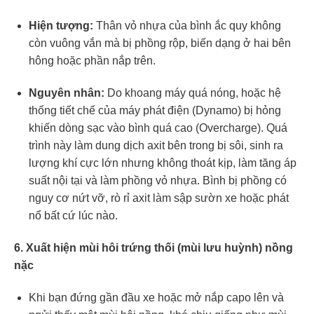
Hiện tượng:
Thân vỏ nhựa của bình ắc quy không
còn vuông vắn mà bị phồng rộp, biến dạng ở hai bên
hông hoặc phần nắp trên.
Nguyên nhân:
Do khoang máy quá nóng, hoặc hệ
thống tiết chế của máy phát điện (Dynamo) bị hỏng
khiến dòng sạc vào bình quá cao (Overcharge). Quá
trình này làm dung dịch axit bên trong bị sôi, sinh ra
lượng khí cực lớn nhưng không thoát kịp, làm tăng áp
suất nội tại và làm phồng vỏ nhựa. Bình bị phồng có
nguy cơ nứt vỡ, rò rỉ axit làm sập sườn xe hoặc phát
nổ bất cứ lúc nào.
6. Xuất hiện mùi hôi trứng thối (mùi lưu huỳnh) nồng
nặc
Khi bạn đứng gần đầu xe hoặc mở nắp capo lên và