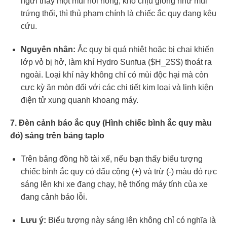
ngửi thấy một mùi hôi nồng, khó chịu giống như mùi
trứng thối, thì thủ phạm chính là chiếc ắc quy đang kêu
cứu.
Nguyên nhân:
Ắc quy bị quá nhiệt hoặc bị chai khiến
lớp vỏ bị hở, làm khí Hydro Sunfua (
$H_2S$
) thoát ra
ngoài. Loại khí này không chỉ có mùi độc hại mà còn
cực kỳ ăn mòn đối với các chi tiết kim loại và linh kiện
điện tử xung quanh khoang máy.
7. Đèn cảnh báo ắc quy (Hình chiếc bình ắc quy màu
đỏ) sáng trên bảng taplo
Trên bảng đồng hồ tài xế, nếu bạn thấy biểu tượng
chiếc bình ắc quy có dấu cộng (+) và trừ (-) màu đỏ rực
sáng lên khi xe đang chạy, hệ thống máy tính của xe
đang cảnh báo lỗi.
Lưu ý:
Biểu tượng này sáng lên không chỉ có nghĩa là