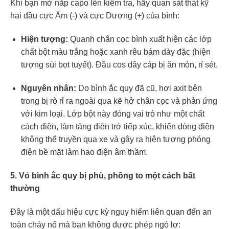
Khi bạn mở nắp capo lên kiểm tra, hãy quan sát thật kỹ
hai đầu cực Âm (-) và cực Dương (+) của bình:
Hiện tượng:
Quanh chân cọc bình xuất hiện các lớp
chất bột màu trắng hoặc xanh rêu bám dày đặc (hiện
tượng sùi bọt tuyết). Đầu cos dây cáp bị ăn mòn, rỉ sét.
Nguyên nhân:
Do bình ắc quy đã cũ, hơi axit bên
trong bị rò rỉ ra ngoài qua kẽ hở chân cọc và phản ứng
với kim loại. Lớp bột này đóng vai trò như một chất
cách điện, làm tăng điện trở tiếp xúc, khiến dòng điện
không thể truyền qua xe và gây ra hiện tượng phóng
điện bề mặt làm hao điện âm thầm.
5. Vỏ bình ắc quy bị phù, phồng to một cách bất
thường
Đây là một dấu hiệu cực kỳ nguy hiểm liên quan đến an
toàn cháy nổ mà bạn không được phép ngó lơ: