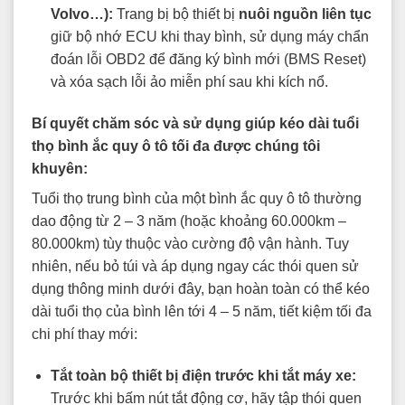
Volvo…):
Trang bị bộ thiết bị
nuôi nguồn liên tục
giữ bộ nhớ ECU khi thay bình, sử dụng máy chẩn
đoán lỗi OBD2 để đăng ký bình mới (BMS Reset)
và xóa sạch lỗi ảo miễn phí sau khi kích nổ.
Bí quyết chăm sóc và sử dụng giúp kéo dài tuổi
thọ bình ắc quy ô tô tối đa được chúng tôi
khuyên:
Tuổi thọ trung bình của một bình ắc quy ô tô thường
dao động từ 2 – 3 năm (hoặc khoảng 60.000km –
80.000km) tùy thuộc vào cường độ vận hành. Tuy
nhiên, nếu bỏ túi và áp dụng ngay các thói quen sử
dụng thông minh dưới đây, bạn hoàn toàn có thể kéo
dài tuổi thọ của bình lên tới 4 – 5 năm, tiết kiệm tối đa
chi phí thay mới:
Tắt toàn bộ thiết bị điện trước khi tắt máy xe:
Trước khi bấm nút tắt động cơ, hãy tập thói quen