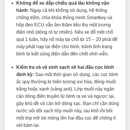
Không để xe đắp chiếu quá lâu không vận
hành:
Ngay cả khi không sử dụng, hệ thống
chống trộm, chìa khóa thông minh Smartkey và
hộp đen ECU vẫn âm thầm tiêu thụ một lượng
điện nhỏ (dòng rò tự nhiên). Nếu xe đỗ một chỗ
quá 1 tuần, hãy nổ máy tại chỗ từ 15 – 20 phút để
máy phát nạp lại điện cho bình, tránh tình trạng
bình bị kiệt sũng điện dẫn đến chết vĩnh viễn.
Kiểm tra và vệ sinh sạch sẽ hai đầu cọc bình
định kỳ:
Sau một thời gian sử dụng, các cọc bình
ắc quy thường bị hiện tượng oxi hóa, đóng muối
trắng hoặc xanh (váng axit). Lớp muối này ngăn
cản dòng điện truyền từ bình ra xe và ngược lại,
gây khó đề và cản trở dòng sạc. Bạn chỉ cần dùng
nước sôi dội sạch lớp muối này, lau khô rồi bôi
một lớp mỡ bò mỏng lên hai đầu cọc để chống rỉ
sét bám lại.