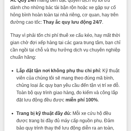
Ắc Quy 24h
mang đến đặc quyền dịch vụ tối ưu
dành cho những bác tài bận rộn hoặc xe gặp sự cố
hỏng bình hoàn toàn tại nhà riêng, cơ quan, hay trên
đường cao tốc:
Thay ắc quy lưu động 24/7
.
Thay vì phải tốn chi phí thuê xe cẩu kéo, hay mất thời
gian chờ đợi xếp hàng tại các gara trung tâm, bạn chỉ
cần ngồi tại chỗ và thụ hưởng dịch vụ chuyên nghiệp
chuẩn hãng:
Lắp đặt tận nơi không phụ thu chi phí:
Kỹ thuật
viên của chúng tôi sẽ mang theo đúng mã bình,
chủng loại ắc quy bạn yêu cầu đến tận vị trí xe đỗ.
Toàn bộ quy trình giao hàng, đo kiểm và công lắp
đặt lưu động đều được
miễn phí 100%
.
Trang bị kỹ thuật đầy đủ:
Mỗi xe cứu hộ đều
được trang bị đầy đủ máy cấp nguồn phụ. Đảm
bảo quy trình thay thế lưu động diễn ra an toàn,