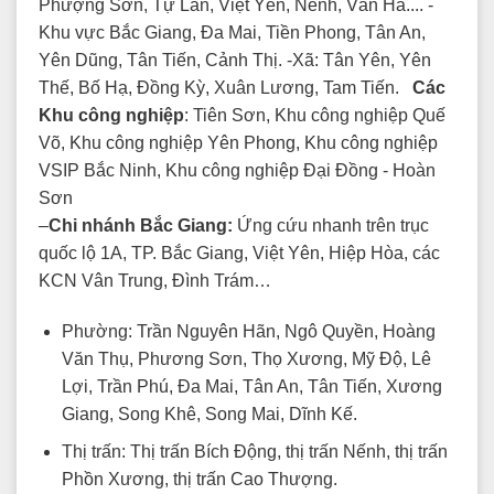
Phượng Sơn, Tự Lan, Việt Yên, Nếnh, Vân Hà.... -
Khu vực Bắc Giang, Đa Mai, Tiền Phong, Tân An,
Yên Dũng, Tân Tiến, Cảnh Thị. -Xã: Tân Yên, Yên
Thế, Bố Hạ, Đồng Kỳ, Xuân Lương, Tam Tiến.
Các
Khu công nghiệp
: Tiên Sơn, Khu công nghiệp Quế
Võ, Khu công nghiệp Yên Phong, Khu công nghiệp
VSIP Bắc Ninh, Khu công nghiệp Đại Đồng - Hoàn
Sơn
–
Chi nhánh Bắc Giang:
Ứng cứu nhanh trên trục
quốc lộ 1A, TP. Bắc Giang, Việt Yên, Hiệp Hòa, các
KCN Vân Trung, Đình Trám…
Phường: Trần Nguyên Hãn, Ngô Quyền, Hoàng
Văn Thụ, Phương Sơn, Thọ Xương, Mỹ Độ, Lê
Lợi, Trần Phú, Đa Mai, Tân An, Tân Tiến, Xương
Giang, Song Khê, Song Mai, Dĩnh Kế.
Thị trấn: Thị trấn Bích Động, thị trấn Nếnh, thị trấn
Phồn Xương, thị trấn Cao Thượng.