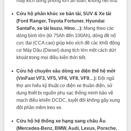
máy kích dòng phóng lớn an toàn, không nẹt lửa.
Cứu hộ phân khúc xe bán tải, SUV & Xe tải
(Ford Ranger, Toyota Fortuner, Hyundai
SantaFe, xe tải Isuzu, Hino…):
Mang theo các
dòng bình lớn (từ 75Ah đến 100Ah), dòng đề nổ
cực đại (CCA cao) giúp kéo xích đề các khối động
cơ Máy Dầu (Diesel) dung tích lớn một cách dứt
khoát trong mọi điều kiện thời tiết.
Cứu hộ chuyên sâu dòng xe điện thế hệ mới
(VinFast VF3, VF5, VF6, VF8, VF9…):
Đội ngũ
thợ am hiểu kỹ thuật cơ điện xe thuần điện, sử
dụng thiết bị nguồn phụ sạc thông minh bảo vệ
mạch điều khiển DCDC, tuyệt đối không gây xung
đột phần mềm treo xe.
Cứu hộ hệ thống xe hạng sang châu Âu
(Mercedes-Benz, BMW, Audi, Lexus, Porsche,