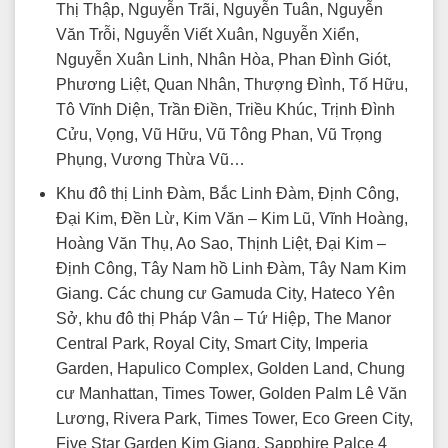
Thị Thập, Nguyễn Trãi, Nguyễn Tuân, Nguyễn
Văn Trỗi, Nguyễn Viết Xuân, Nguyễn Xiển,
Nguyễn Xuân Linh, Nhân Hòa, Phan Đình Giót,
Phương Liệt, Quan Nhân, Thượng Đình, Tố Hữu,
Tô Vĩnh Diện, Trần Điền, Triều Khúc, Trịnh Đình
Cửu, Vọng, Vũ Hữu, Vũ Tông Phan, Vũ Trọng
Phụng, Vương Thừa Vũ…
Khu đô thị Linh Đàm, Bắc Linh Đàm, Định Công,
Đại Kim, Đền Lừ, Kim Văn – Kim Lũ, Vĩnh Hoàng,
Hoàng Văn Thụ, Ao Sao, Thịnh Liệt, Đại Kim –
Định Công, Tây Nam hồ Linh Đàm, Tây Nam Kim
Giang. Các chung cư Gamuda City, Hateco Yên
Sở, khu đô thị Pháp Vân – Tứ Hiệp, The Manor
Central Park, Royal City, Smart City, Imperia
Garden, Hapulico Complex, Golden Land, Chung
cư Manhattan, Times Tower, Golden Palm Lê Văn
Lương, Rivera Park, Times Tower, Eco Green City,
Five Star Garden Kim Giang, Sapphire Palce 4