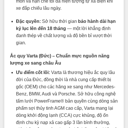
mòn và hạn chế tối đa hiện tượng tự xả điện khi
xe đắp chiếu lâu ngày.
Đặc quyền:
Sở hữu thời gian
bảo hành dài hạn
kỷ lục lên đến 18 tháng
— một lời khẳng định
đanh thép về chất lượng và độ bền bỉ vượt thời
gian.
Ắc quy Varta (Đức) – Chuẩn mực nguồn năng
lượng xe sang châu Âu
Ưu điểm cốt lõi:
Varta là thương hiệu ắc quy lâu
đời của Đức, đồng thời là nhà cung cấp thiết bị
gốc (OEM) cho các hãng xe sang như Mercedes-
Benz, BMW, Audi và Porsche. Sở hữu công nghệ
tấm lưới PowerFrame® bản quyền cùng dòng sản
phẩm sợi thủy tinh AGM cao cấp, Varta mang lại
dòng khởi động lạnh (CCA) cực khủng, độ ổn
định chu kỳ nạp xả cao gấp 3 lần bình thường,