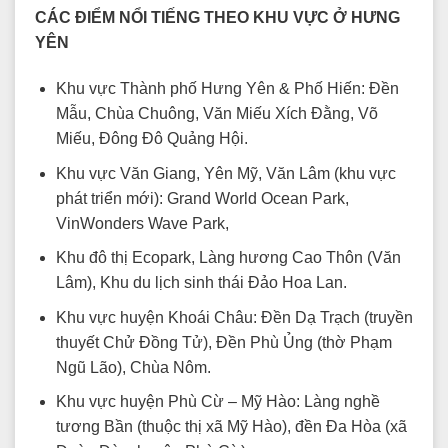
CÁC ĐIỂM NỔI TIẾNG THEO KHU VỰC Ở HƯNG
YÊN
Khu vực Thành phố Hưng Yên & Phố Hiến: Đền
Mẫu, Chùa Chuông, Văn Miếu Xích Đằng, Võ
Miếu, Đông Đô Quảng Hội.
Khu vực Văn Giang, Yên Mỹ, Văn Lâm (khu vực
phát triển mới): Grand World Ocean Park,
VinWonders Wave Park,
Khu đô thị Ecopark, Làng hương Cao Thôn (Văn
Lâm), Khu du lịch sinh thái Đảo Hoa Lan.
Khu vực huyện Khoái Châu: Đền Dạ Trạch (truyền
thuyết Chử Đồng Tử), Đền Phù Ủng (thờ Phạm
Ngũ Lão), Chùa Nôm.
Khu vực huyện Phù Cừ – Mỹ Hào: Làng nghề
tương Bần (thuộc thị xã Mỹ Hào), đền Đa Hòa (xã