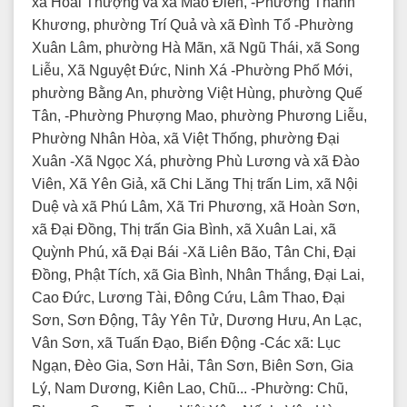
xã Hoài Thượng và xã Mão Điền, -Phường Thanh
Khương, phường Trí Quả và xã Đình Tổ -Phường
Xuân Lâm, phường Hà Mãn, xã Ngũ Thái, xã Song
Liễu, Xã Nguyệt Đức, Ninh Xá -Phường Phố Mới,
phường Bằng An, phường Việt Hùng, phường Quế
Tân, -Phường Phượng Mao, phường Phương Liễu,
Phường Nhân Hòa, xã Việt Thống, phường Đại
Xuân -Xã Ngọc Xá, phường Phù Lương và xã Đào
Viên, Xã Yên Giả, xã Chi Lăng Thị trấn Lim, xã Nội
Duệ và xã Phú Lâm, Xã Tri Phương, xã Hoàn Sơn,
xã Đại Đồng, Thị trấn Gia Bình, xã Xuân Lai, xã
Quỳnh Phú, xã Đại Bái -Xã Liên Bão, Tân Chi, Đại
Đồng, Phật Tích, xã Gia Bình, Nhân Thắng, Đại Lai,
Cao Đức, Lương Tài, Đông Cứu, Lâm Thao, Đại
Sơn, Sơn Động, Tây Yên Tử, Dương Hưu, An Lạc,
Vân Sơn, xã Tuấn Đạo, Biển Động -Các xã: Lục
Ngạn, Đèo Gia, Sơn Hải, Tân Sơn, Biên Sơn, Gia
Lý, Nam Dương, Kiên Lao, Chũ... -Phường: Chũ,