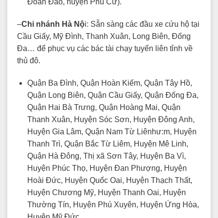
Đoàn Đào, huyện Phù Cừ).
–
Chi nhánh Hà Nộ
i: Sẵn sàng các đầu xe cứu hộ tại
Cầu Giấy, Mỹ Đình, Thanh Xuân, Long Biên, Đống
Đa… để phục vụ các bác tài chạy tuyến liên tỉnh về
thủ đô.
Quận Ba Đình, Quận Hoàn Kiếm, Quận Tây Hồ,
Quận Long Biên, Quận Cầu Giấy, Quận Đống Đa,
Quận Hai Bà Trưng, Quận Hoàng Mai, Quận
Thanh Xuân, Huyện Sóc Sơn, Huyện Đông Anh,
Huyện Gia Lâm, Quận Nam Từ Liênhư:m, Huyện
Thanh Trì, Quận Bắc Từ Liêm, Huyện Mê Linh,
Quận Hà Đông, Thị xã Sơn Tây, Huyện Ba Vì,
Huyện Phúc Thọ, Huyện Đan Phượng, Huyện
Hoài Đức, Huyện Quốc Oai, Huyện Thạch Thất,
Huyện Chương Mỹ, Huyện Thanh Oai, Huyện
Thường Tín, Huyện Phú Xuyên, Huyện Ứng Hòa,
Huyện Mỹ Đức.