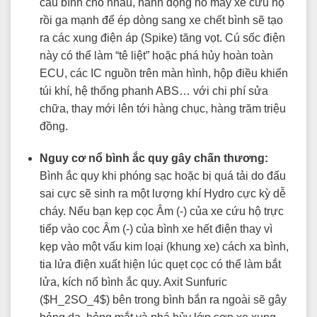
câu bình cho nhau, hành động nổ máy xe cứu hộ
rồi ga mạnh để ép dòng sang xe chết bình sẽ tạo
ra các xung điện áp (Spike) tăng vọt. Cú sốc điện
này có thể làm “tê liệt” hoặc phá hủy hoàn toàn
ECU, các IC nguồn trên màn hình, hộp điều khiển
túi khí, hệ thống phanh ABS… với chi phí sửa
chữa, thay mới lên tới hàng chục, hàng trăm triệu
đồng.
Nguy cơ nổ bình ắc quy gây chấn thương:
Bình ắc quy khi phóng sạc hoặc bị quá tải do đấu
sai cực sẽ sinh ra một lượng khí Hydro cực kỳ dễ
cháy. Nếu bạn kẹp cọc Âm (-) của xe cứu hộ trực
tiếp vào cọc Âm (-) của bình xe hết điện thay vì
kẹp vào một vấu kim loại (khung xe) cách xa bình,
tia lửa điện xuất hiện lúc quẹt cọc có thể làm bắt
lửa, kích nổ bình ắc quy. Axit Sunfuric
(
$H_2SO_4$
) bên trong bình bắn ra ngoài sẽ gây