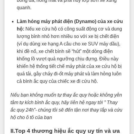
bỏng da, hỏng mắt và phá hủy lớp sơn xe xung
quanh.
Làm hỏng máy phát điện (Dynamo) của xe cứu
hộ:
Nếu xe cứu hộ có công suất động cơ và dung
lượng bình nhỏ hơn nhiều so với xe bị chết điện
(ví dụ dùng xe hạng A câu cho xe SUV máy dầu),
khi đề nổ, xe chết bình sẽ “hút” một dòng điện
khổng lồ vượt quá ngưỡng chịu đựng. Điều này
khiến hệ thống tiết chế máy phát của xe cứu hộ bị
quá tải, gây cháy đi-ốt máy phát và làm hỏng luôn
cả bình ắc quy của chiếc xe đi cứu hộ.
Nếu bạn không muốn tự thay ắc quy hoặc không yên
tâm tự kích bình ắc quy, hãy liên hệ ngay tới ” Thay
ắc quy 24h”- chúng tôi sẽ đến tận nơi thay lắp và cứu
hộ cho ô tô của bạn
II.Top 4 thương hiệu ắc quy uy tín và ưa