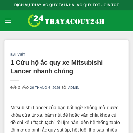
Bỏ
DỊCH VỤ THAY ẮC QUY TẠI NHÀ. ẮC QUY TỐT - GIÁ TỐT
qua
nội
dung
BÀI VIẾT
1 Cứu hộ ắc quy xe Mitsubishi
Lancer nhanh chóng
ĐĂNG VÀO
26 THÁNG 6, 2026
BỞI
ADMIN
Mitsubishi Lancer của bạn bất ngờ không mở được
khóa cửa từ xa, bấm nút đề hoặc vặn chìa khóa củ
đề chỉ kêu “tạch tạch” rồi lịm hẳn, đèn hệ thống taplo
tối mờ do bình ắc quy sụt áp, hết tuổi thọ sau nhiều