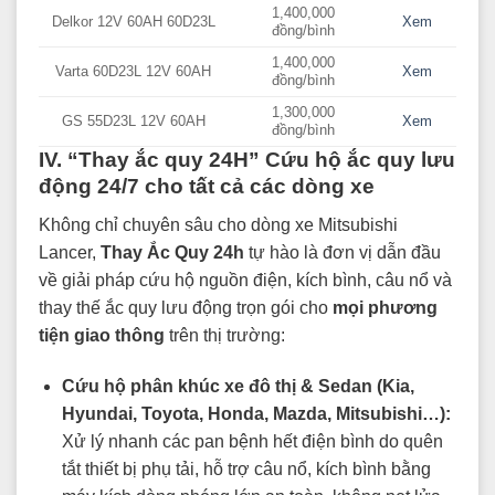
1,400,000
Delkor 12V 60AH 60D23L
Xem
đồng/bình
1,400,000
Varta 60D23L 12V 60AH
Xem
đồng/bình
1,300,000
GS 55D23L 12V 60AH
Xem
đồng/bình
IV. “Thay ắc quy 24H” Cứu hộ ắc quy lưu
động 24/7 cho tất cả các dòng xe
Không chỉ chuyên sâu cho dòng xe Mitsubishi
Lancer,
Thay Ắc Quy 24h
tự hào là đơn vị dẫn đầu
về giải pháp cứu hộ nguồn điện, kích bình, câu nổ và
thay thế ắc quy lưu động trọn gói cho
mọi phương
tiện giao thông
trên thị trường:
Cứu hộ phân khúc xe đô thị & Sedan (Kia,
Hyundai, Toyota, Honda, Mazda, Mitsubishi…):
Xử lý nhanh các pan bệnh hết điện bình do quên
tắt thiết bị phụ tải, hỗ trợ câu nổ, kích bình bằng