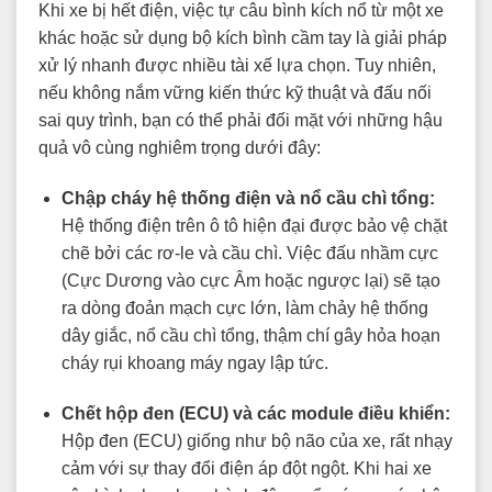
Khi xe bị hết điện, việc tự câu bình kích nổ từ một xe
khác hoặc sử dụng bộ kích bình cầm tay là giải pháp
xử lý nhanh được nhiều tài xế lựa chọn. Tuy nhiên,
nếu không nắm vững kiến thức kỹ thuật và đấu nối
sai quy trình, bạn có thể phải đối mặt với những hậu
quả vô cùng nghiêm trọng dưới đây:
Chập cháy hệ thống điện và nổ cầu chì tổng:
Hệ thống điện trên ô tô hiện đại được bảo vệ chặt
chẽ bởi các rơ-le và cầu chì. Việc đấu nhầm cực
(Cực Dương vào cực Âm hoặc ngược lại) sẽ tạo
ra dòng đoản mạch cực lớn, làm chảy hệ thống
dây giắc, nổ cầu chì tổng, thậm chí gây hỏa hoạn
cháy rụi khoang máy ngay lập tức.
Chết hộp đen (ECU) và các module điều khiển:
Hộp đen (ECU) giống như bộ não của xe, rất nhạy
cảm với sự thay đổi điện áp đột ngột. Khi hai xe