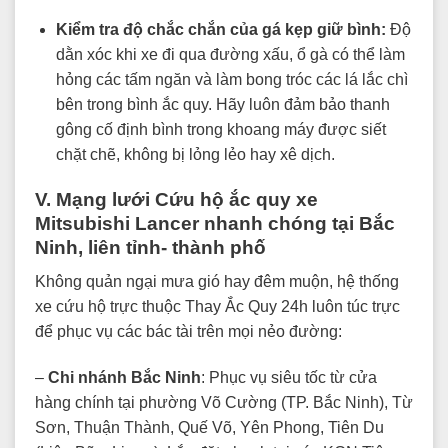
Kiểm tra độ chắc chắn của gá kẹp giữ bình:
Độ
dằn xóc khi xe đi qua đường xấu, ổ gà có thể làm
hỏng các tấm ngăn và làm bong tróc các lá lắc chì
bên trong bình ắc quy. Hãy luôn đảm bảo thanh
gông cố định bình trong khoang máy được siết
chặt chẽ, không bị lỏng lẻo hay xê dịch.
V. Mạng lưới Cứu hộ ắc quy xe
Mitsubishi Lancer nhanh chóng tại Bắc
Ninh, liên tỉnh- thành phố
Không quản ngại mưa gió hay đêm muộn, hệ thống
xe cứu hộ trực thuộc Thay Ắc Quy 24h luôn túc trực
để phục vụ các bác tài trên mọi nẻo đường:
–
Chi nhánh Bắc Ninh
: Phục vụ siêu tốc từ cửa
hàng chính tại phường Võ Cường (TP. Bắc Ninh), Từ
Sơn, Thuận Thành, Quế Võ, Yên Phong, Tiên Du