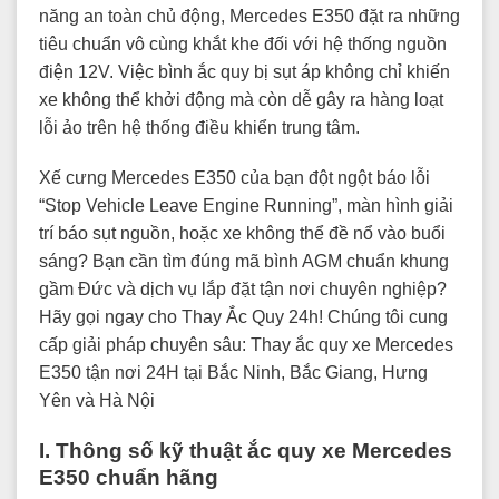
năng an toàn chủ động, Mercedes E350 đặt ra những
tiêu chuẩn vô cùng khắt khe đối với hệ thống nguồn
điện 12V. Việc bình ắc quy bị sụt áp không chỉ khiến
xe không thể khởi động mà còn dễ gây ra hàng loạt
lỗi ảo trên hệ thống điều khiển trung tâm.
Xế cưng Mercedes E350 của bạn đột ngột báo lỗi
“Stop Vehicle Leave Engine Running”, màn hình giải
trí báo sụt nguồn, hoặc xe không thể đề nổ vào buổi
sáng? Bạn cần tìm đúng mã bình AGM chuẩn khung
gầm Đức và dịch vụ lắp đặt tận nơi chuyên nghiệp?
Hãy gọi ngay cho Thay Ắc Quy 24h! Chúng tôi cung
cấp giải pháp chuyên sâu: Thay ắc quy xe Mercedes
E350 tận nơi 24H tại Bắc Ninh, Bắc Giang, Hưng
Yên và Hà Nội
I. Thông số kỹ thuật ắc quy xe Mercedes
E350 chuẩn hãng