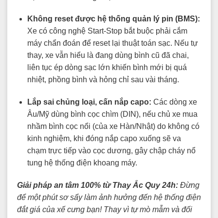
Không reset được hệ thống quản lý pin (BMS):
Xe có công nghệ Start-Stop bắt buộc phải cắm
máy chẩn đoán để reset lại thuật toán sạc. Nếu tự
thay, xe vẫn hiểu là đang dùng bình cũ đã chai,
liên tục ép dòng sạc lớn khiến bình mới bị quá
nhiệt, phồng bình và hỏng chỉ sau vài tháng.
Lắp sai chủng loại, cấn nắp capo:
Các dòng xe
Âu/Mỹ dùng bình cọc chìm (DIN), nếu chủ xe mua
nhầm bình cọc nổi (của xe Hàn/Nhật) do không có
kinh nghiệm, khi đóng nắp capo xuống sẽ va
chạm trực tiếp vào cọc dương, gây chập cháy nổ
tung hệ thống điện khoang máy.
Giải pháp an tâm 100% từ Thay Ắc Quy 24h:
Đừng
để một phút sơ sẩy làm ảnh hưởng đến hệ thống điện
đắt giá của xế cưng bạn! Thay vì tự mò mẫm và đối