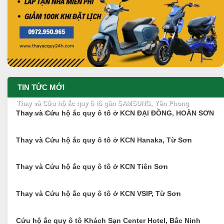
TIN TỨC MỚI
Thay và Cứu hộ ắc quy ô tô gần SAMSUNG, Yên Phong
Thay và Cứu hộ ắc quy ô tô ở KCN ĐẠI ĐỒNG, HOÀN SƠN
7 Tháng 8, 2026
Thay và Cứu hộ ắc quy ô tô ở KCN Hanaka, Từ Sơn
Thay và Cứu hộ ắc quy ô tô ở KCN Tiên Sơn
Thay và Cứu hộ ắc quy ô tô ở KCN VSIP, Từ Sơn
Cứu hộ ắc quy ô tô Khách Sạn Center Hotel, Bắc Ninh