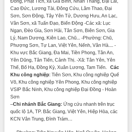
Đồng, Phật Tích, xã Gia Bình, Nhân Thắng, Đại Lai,
Cao Đức, Lương Tài, Đông Cứu, Lâm Thao, Đại
Sơn, Sơn Động, Tây Yên Tử, Dương Hưu, An Lạc,
Vân Sơn, xã Tuấn Đạo, Biển Động -Các xã: Lục
Ngạn, Đèo Gia, Sơn Hải, Tân Sơn, Biên Sơn, Gia
Lý, Nam Dương, Kiên Lao, Chũ... -Phường: Chũ,
Phượng Sơn, Tự Lan, Việt Yên, Nếnh, Vân Hà.... -
Khu vực Bắc Giang, Đa Mai, Tiền Phong, Tân An,
Yên Dũng, Tân Tiến, Cảnh Thị. -Xã: Tân Yên, Yên
Thế, Bố Hạ, Đồng Kỳ, Xuân Lương, Tam Tiến.
Các
Khu công nghiệp
: Tiên Sơn, Khu công nghiệp Quế
Võ, Khu công nghiệp Yên Phong, Khu công nghiệp
VSIP Bắc Ninh, Khu công nghiệp Đại Đồng - Hoàn
Sơn
–
Chi nhánh Bắc Giang:
Ứng cứu nhanh trên trục
quốc lộ 1A, TP. Bắc Giang, Việt Yên, Hiệp Hòa, các
KCN Vân Trung, Đình Trám…