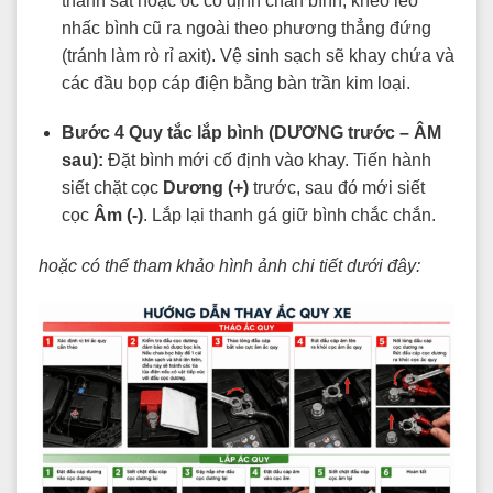
thanh sắt hoặc ốc cố định chân bình, khéo léo
nhấc bình cũ ra ngoài theo phương thẳng đứng
(tránh làm rò rỉ axit). Vệ sinh sạch sẽ khay chứa và
các đầu bọp cáp điện bằng bàn trần kim loại.
Bước 4 Quy tắc lắp bình (DƯƠNG trước – ÂM
sau):
Đặt bình mới cố định vào khay. Tiến hành
siết chặt cọc
Dương (+)
trước, sau đó mới siết
cọc
Âm (-)
. Lắp lại thanh gá giữ bình chắc chắn.
hoặc có thể tham khảo hình ảnh chi tiết dưới đây: