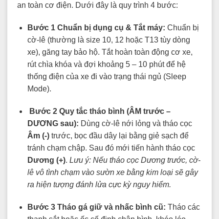
an toàn cơ điện. Dưới đây là quy trình 4 bước:
Bước 1 Chuẩn bị dụng cụ & Tắt máy:
Chuẩn bị
cờ-lê (thường là size 10, 12 hoặc T13 tùy dòng
xe), găng tay bảo hộ. Tắt hoàn toàn động cơ xe,
rút chìa khóa và đợi khoảng 5 – 10 phút để hệ
thống điện của xe đi vào trạng thái ngủ (Sleep
Mode).
Bước 2 Quy tắc tháo bình (ÂM trước –
DƯƠNG sau):
Dùng cờ-lê nới lỏng và tháo cọc
Âm (-)
trước, bọc đầu dây lại bằng giẻ sạch để
tránh chạm chập. Sau đó mới tiến hành tháo cọc
Dương (+)
.
Lưu ý: Nếu tháo cọc Dương trước, cờ-
lê vô tình chạm vào sườn xe bằng kim loại sẽ gây
ra hiện tượng đánh lửa cực kỳ nguy hiểm.
Bước 3 Tháo gá giữ và nhấc bình cũ:
Tháo các