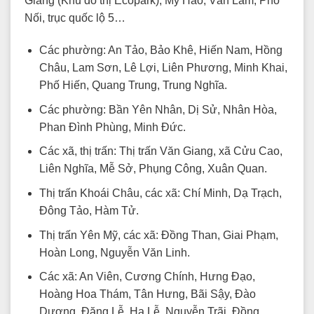
Giang (Khu đô thị Ecopark), Mỹ Hào, Văn Lâm, Phố
Nối, trục quốc lộ 5…
Các phường: An Tảo, Bảo Khê, Hiến Nam, Hồng
Châu, Lam Sơn, Lê Lợi, Liên Phương, Minh Khai,
Phố Hiến, Quang Trung, Trung Nghĩa.
Các phường: Bần Yên Nhân, Dị Sử, Nhân Hòa,
Phan Đình Phùng, Minh Đức.
Các xã, thị trấn: Thị trấn Văn Giang, xã Cửu Cao,
Liên Nghĩa, Mễ Sở, Phụng Công, Xuân Quan.
Thị trấn Khoái Châu, các xã: Chí Minh, Dạ Trạch,
Đông Tảo, Hàm Tử.
Thị trấn Yên Mỹ, các xã: Đồng Than, Giai Phạm,
Hoàn Long, Nguyễn Văn Linh.
Các xã: An Viên, Cương Chính, Hưng Đạo,
Hoàng Hoa Thám, Tân Hưng, Bãi Sậy, Đào
Dương, Đặng Lễ, Hạ Lễ, Nguyễn Trãi, Đồng