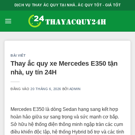
Bỏ
DỊCH VỤ THAY ẮC QUY TẠI NHÀ. ẮC QUY TỐT - GIÁ TỐT
qua
nội
dung
BÀI VIẾT
Thay ắc quy xe Mercedes E350 tận
nhà, uy tín 24H
ĐĂNG VÀO
20 THÁNG 6, 2026
BỞI
ADMIN
Mercedes E350 là dòng Sedan hạng sang kết hợp
hoàn hảo giữa sự sang trọng và sức mạnh cơ bắp.
Sở hữu hệ thống điện thông minh ngập tràn các cụm
điều khiển độc lập, hệ thống Hybrid bổ trợ và các tính