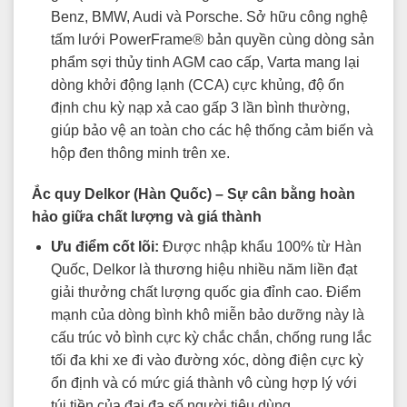
Benz, BMW, Audi và Porsche. Sở hữu công nghệ
tấm lưới PowerFrame® bản quyền cùng dòng sản
phẩm sợi thủy tinh AGM cao cấp, Varta mang lại
dòng khởi động lạnh (CCA) cực khủng, độ ổn
định chu kỳ nạp xả cao gấp 3 lần bình thường,
giúp bảo vệ an toàn cho các hệ thống cảm biến và
hộp đen thông minh trên xe.
Ắc quy Delkor (Hàn Quốc) – Sự cân bằng hoàn
hảo giữa chất lượng và giá thành
Ưu điểm cốt lõi:
Được nhập khẩu 100% từ Hàn
Quốc, Delkor là thương hiệu nhiều năm liền đạt
giải thưởng chất lượng quốc gia đỉnh cao. Điểm
mạnh của dòng bình khô miễn bảo dưỡng này là
cấu trúc vỏ bình cực kỳ chắc chắn, chống rung lắc
tối đa khi xe đi vào đường xóc, dòng điện cực kỳ
ổn định và có mức giá thành vô cùng hợp lý với
túi tiền của đại đa số người tiêu dùng.