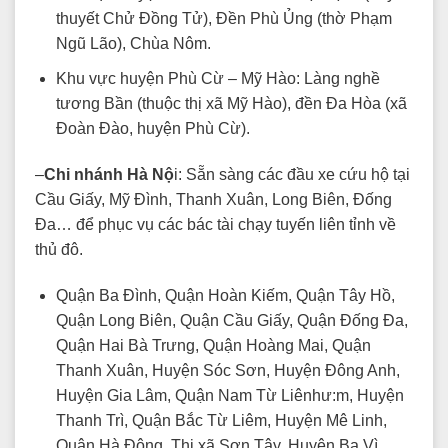
thuyết Chử Đồng Tử), Đền Phù Ủng (thờ Phạm
Ngũ Lão), Chùa Nôm.
Khu vực huyện Phù Cừ – Mỹ Hào: Làng nghề
tương Bần (thuộc thị xã Mỹ Hào), đền Đa Hòa (xã
Đoàn Đào, huyện Phù Cừ).
–
Chi nhánh Hà Nộ
i: Sẵn sàng các đầu xe cứu hộ tại
Cầu Giấy, Mỹ Đình, Thanh Xuân, Long Biên, Đống
Đa… để phục vụ các bác tài chạy tuyến liên tỉnh về
thủ đô.
Quận Ba Đình, Quận Hoàn Kiếm, Quận Tây Hồ,
Quận Long Biên, Quận Cầu Giấy, Quận Đống Đa,
Quận Hai Bà Trưng, Quận Hoàng Mai, Quận
Thanh Xuân, Huyện Sóc Sơn, Huyện Đông Anh,
Huyện Gia Lâm, Quận Nam Từ Liênhư:m, Huyện
Thanh Trì, Quận Bắc Từ Liêm, Huyện Mê Linh,
Quận Hà Đông, Thị xã Sơn Tây, Huyện Ba Vì,