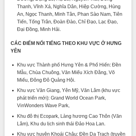
Thanh, Vĩnh Xá, Nghĩa Dân, Hiệp Cường, Hùng
An, Ngọc Thanh, Minh Tân, Phan Sào Nam, Tiên
Tiến, Tống Trân, Đoàn Đào, Chỉ Đạo, Lạc Đạo,
Đại Đồng, Minh Hải.
CÁC ĐIỂM NỔI TIẾNG THEO KHU VỰC Ở HƯNG
YÊN
Khu vực Thành phố Hưng Yên & Phố Hiến: Đền
Mẫu, Chùa Chuông, Văn Miếu Xích Đằng, Võ
Miếu, Đông Đô Quảng Hội.
Khu vực Văn Giang, Yên Mỹ, Văn Lâm (khu vực
phát triển mới): Grand World Ocean Park,
VinWonders Wave Park,
Khu đô thị Ecopark, Làng hương Cao Thôn (Văn
Lâm), Khu du lịch sinh thái Đảo Hoa Lan.
Khu vực huyện Khoái Châu: Đền Dạ Trạch (truyền