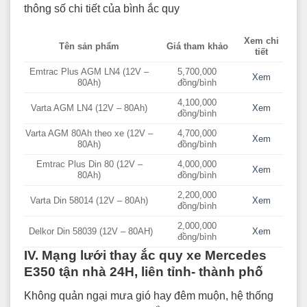
thông số chi tiết của bình ắc quy
Xem chi
Tên sản phẩm
Giá tham khảo
tiết
Emtrac Plus AGM LN4 (12V –
5,700,000
Xem
80Ah)
đồng/bình
4,100,000
Varta AGM LN4 (12V – 80Ah)
Xem
đồng/bình
Varta AGM 80Ah theo xe (12V –
4,700,000
Xem
80Ah)
đồng/bình
Emtrac Plus Din 80 (12V –
4,000,000
Xem
80Ah)
đồng/bình
2,200,000
Varta Din 58014 (12V – 80Ah)
Xem
đồng/bình
2,000,000
Delkor Din 58039 (12V – 80AH)
Xem
đồng/bình
IV. Mạng lưới thay ắc quy xe Mercedes
E350 tận nhà 24H, liên tỉnh- thành phố
Không quản ngại mưa gió hay đêm muộn, hệ thống