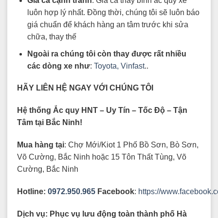
Giá cả cạnh tranh
: Giá cả thay bình ắc quy xe
luôn hợp lý nhất. Đồng thời, chúng tôi sẽ luôn báo
giá chuẩn để khách hàng an tâm trước khi sửa
chữa, thay thế
Ngoài ra chúng tôi còn thay được rất nhiều
các dòng xe như
:
Toyota,
Vinfast
..
HÃY LIÊN HỆ NGAY VỚI CHÚNG TÔI
Hệ thống Ắc quy HNT – Uy Tín – Tốc Độ – Tận
Tâm tại Bắc Ninh!
Mua hàng tại
: Chợ Mới/Kiot 1 Phố Bồ Sơn, Bò Sơn,
Võ Cường, Bắc Ninh hoặc 15 Tôn Thất Tùng, Võ
Cường, Bắc Ninh
Hotline:
0972.950.965
Facebook
:
https://www.facebook.
Dịch vụ: Phục vụ lưu động toàn thành phố Hà