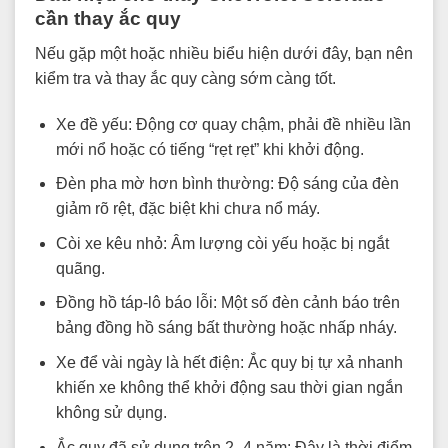
cần thay ắc quy
Nếu gặp một hoặc nhiều biểu hiện dưới đây, bạn nên
kiểm tra và thay ắc quy càng sớm càng tốt.
Xe đề yếu: Động cơ quay chậm, phải đề nhiều lần
mới nổ hoặc có tiếng “rẹt rẹt” khi khởi động.
Đèn pha mờ hơn bình thường: Độ sáng của đèn
giảm rõ rệt, đặc biệt khi chưa nổ máy.
Còi xe kêu nhỏ: Âm lượng còi yếu hoặc bị ngắt
quãng.
Đồng hồ táp-lô báo lỗi: Một số đèn cảnh báo trên
bảng đồng hồ sáng bất thường hoặc nhấp nháy.
Xe để vài ngày là hết điện: Ắc quy bị tự xả nhanh
khiến xe không thể khởi động sau thời gian ngắn
không sử dụng.
Ắc quy đã sử dụng trên 2–4 năm: Đây là thời điểm