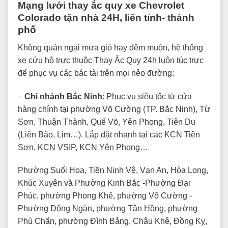
Mạng lưới thay ắc quy xe Chevrolet
Colorado tận nhà 24H, liên tỉnh- thành
phố
Không quản ngại mưa gió hay đêm muộn, hệ thống
xe cứu hộ trực thuộc Thay Ắc Quy 24h luôn túc trực
để phục vụ các bác tài trên mọi nẻo đường:
–
Chi nhánh Bắc Ninh
: Phục vụ siêu tốc từ cửa
hàng chính tại phường Võ Cường (TP. Bắc Ninh), Từ
Sơn, Thuận Thành, Quế Võ, Yên Phong, Tiên Du
(Liên Bão, Lim…). Lắp đặt nhanh tại các KCN Tiên
Sơn, KCN VSIP, KCN Yên Phong…
Phường Suối Hoa, Tiền Ninh Vệ, Vạn An, Hòa Long,
Khúc Xuyên và Phường Kinh Bắc -Phường Đại
Phúc, phường Phong Khê, phường Võ Cường -
Phường Đông Ngàn, phường Tân Hồng, phường
Phù Chẩn, phường Đình Bảng, Châu Khê, Đồng Kỵ,