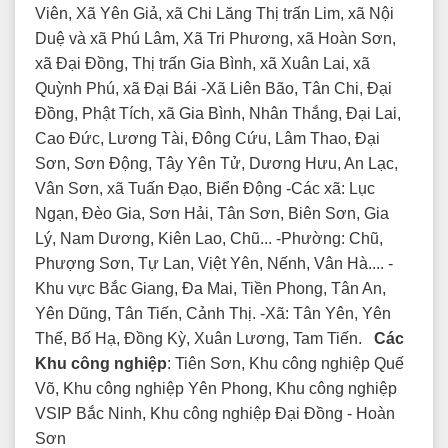
Viên, Xã Yên Giả, xã Chi Lăng Thị trấn Lim, xã Nội
Duệ và xã Phú Lâm, Xã Tri Phương, xã Hoàn Sơn,
xã Đại Đồng, Thị trấn Gia Bình, xã Xuân Lai, xã
Quỳnh Phú, xã Đại Bái -Xã Liên Bão, Tân Chi, Đại
Đồng, Phật Tích, xã Gia Bình, Nhân Thắng, Đại Lai,
Cao Đức, Lương Tài, Đông Cứu, Lâm Thao, Đại
Sơn, Sơn Động, Tây Yên Tử, Dương Hưu, An Lạc,
Vân Sơn, xã Tuấn Đạo, Biển Động -Các xã: Lục
Ngạn, Đèo Gia, Sơn Hải, Tân Sơn, Biên Sơn, Gia
Lý, Nam Dương, Kiên Lao, Chũ... -Phường: Chũ,
Phượng Sơn, Tự Lan, Việt Yên, Nếnh, Vân Hà.... -
Khu vực Bắc Giang, Đa Mai, Tiền Phong, Tân An,
Yên Dũng, Tân Tiến, Cảnh Thị. -Xã: Tân Yên, Yên
Thế, Bố Hạ, Đồng Kỳ, Xuân Lương, Tam Tiến.
Các
Khu công nghiệp
: Tiên Sơn, Khu công nghiệp Quế
Võ, Khu công nghiệp Yên Phong, Khu công nghiệp
VSIP Bắc Ninh, Khu công nghiệp Đại Đồng - Hoàn
Sơn