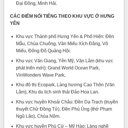
Đại Đồng, Minh Hải.
CÁC ĐIỂM NỔI TIẾNG THEO KHU VỰC Ở HƯNG
YÊN
Khu vực Thành phố Hưng Yên & Phố Hiến: Đền
Mẫu, Chùa Chuông, Văn Miếu Xích Đằng, Võ
Miếu, Đông Đô Quảng Hội.
Khu vực Văn Giang, Yên Mỹ, Văn Lâm (khu vực
phát triển mới): Grand World Ocean Park,
VinWonders Wave Park,
Khu đô thị Ecopark, Làng hương Cao Thôn (Văn
Lâm), Khu du lịch sinh thái Đảo Hoa Lan.
Khu vực huyện Khoái Châu: Đền Dạ Trạch (truyền
thuyết Chử Đồng Tử), Đền Phù Ủng (thờ Phạm
Ngũ Lão), Chùa Nôm.
Khu vực huyện Phù Cừ – Mỹ Hào: Làng nghề