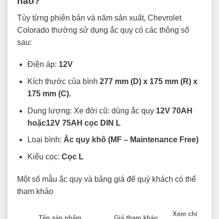
nào?
Tùy từng phiên bản và năm sản xuất, Chevrolet
Colorado thường sử dụng ắc quy có các thông số
sau:
Điện áp:
12V
Kích thước của bình
277 mm (D) x 175 mm (R) x
175 mm (C).
Dung lượng: Xe đời cũ: dùng ắc quy
12V 70AH
hoặc12V 75AH cọc DIN L
Loại bình:
Ắc quy khô (MF – Maintenance Free)
Kiểu cọc:
Cọc L
Một số mẫu ắc quy và bảng giá để quý khách có thể
tham khảo
Xem chi
Tên sản phẩm
Giá tham khảo