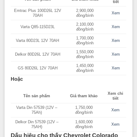
tiết
Emtrac Plus 100D26L 12V
2,900,000
Xem
70AH
đồng/bình
2,100,000
Varta Q85-115D23L
Xem
đồng/bình
1,700,000
Varta 80D23L 12V 70AH
Xem
đồng/bình
1,550,000
Delkor 80D26L 12V 70AH
Xem
đồng/bình
1,450,000
GS 80D26L 12V 70AH
Xem
đồng/bình
Hoặc
Xem chi
Tên sản phẩm
Giá tham khảo
tiết
Varta Din 57539 (12V –
1,750,000
Xem
75Ah)
đồng/bình
Delkor Din 57539 (12V –
1,600,000
Xem
75AH)
đồng/bình
Dấu hiệu cho thấy Chevrolet Colorado