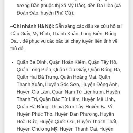
tương Bần (thuộc thị xã Mỹ Hào), đền Đa Hòa (xã
Đoàn Đào, huyện Phù Cừ).
–
Chi nhánh Hà Nộ
i: Sẵn sàng các đầu xe cứu hộ tại
Cầu Giấy, Mỹ Đình, Thanh Xuân, Long Biên, Đống
Đa… để phục vụ các bác tài chạy tuyến liên tỉnh về
thủ đô.
Quận Ba Đình, Quận Hoàn Kiếm, Quận Tây Hồ,
Quận Long Biên, Quận Cầu Giấy, Quận Đống Đa,
Quận Hai Bà Trưng, Quận Hoàng Mai, Quận
Thanh Xuân, Huyện Sóc Sơn, Huyện Đông Anh,
Huyện Gia Lâm, Quận Nam Từ Liênhư:m, Huyện
Thanh Trì, Quận Bắc Từ Liêm, Huyện Mê Linh,
Quận Hà Đông, Thị xã Sơn Tây, Huyện Ba Vì,
Huyện Phúc Thọ, Huyện Đan Phượng, Huyện
Hoài Đức, Huyện Quốc Oai, Huyện Thạch Thất,
Huyện Chương Mỹ, Huyện Thanh Oai, Huyện