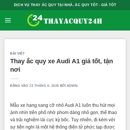
Bỏ
DỊCH VỤ THAY ẮC QUY TẠI NHÀ. ẮC QUY TỐT - GIÁ TỐT
qua
nội
dung
BÀI VIẾT
Thay ắc quy xe Audi A1 giá tốt, tận
nơi
ĐĂNG VÀO
23 THÁNG 6, 2026
BỞI
ADMIN
Mẫu xe hạng sang cỡ nhỏ Audi A1 luôn thu hút mọi
ánh nhìn trên phố nhờ phom dáng nhỏ gọn, thể thao
và trải nghiệm lái cực kỳ bốc. Tuy nhiên, đi kèm với
sự tiện nghi là một hệ thống điện tử phức tạp được