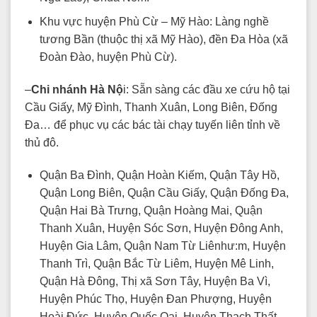
Khu vực huyện Phù Cừ – Mỹ Hào: Làng nghề
tương Bần (thuộc thị xã Mỹ Hào), đền Đa Hòa (xã
Đoàn Đào, huyện Phù Cừ).
–
Chi nhánh Hà Nộ
i: Sẵn sàng các đầu xe cứu hộ tại
Cầu Giấy, Mỹ Đình, Thanh Xuân, Long Biên, Đống
Đa… để phục vụ các bác tài chạy tuyến liên tỉnh về
thủ đô.
Quận Ba Đình, Quận Hoàn Kiếm, Quận Tây Hồ,
Quận Long Biên, Quận Cầu Giấy, Quận Đống Đa,
Quận Hai Bà Trưng, Quận Hoàng Mai, Quận
Thanh Xuân, Huyện Sóc Sơn, Huyện Đông Anh,
Huyện Gia Lâm, Quận Nam Từ Liênhư:m, Huyện
Thanh Trì, Quận Bắc Từ Liêm, Huyện Mê Linh,
Quận Hà Đông, Thị xã Sơn Tây, Huyện Ba Vì,
Huyện Phúc Thọ, Huyện Đan Phượng, Huyện
Hoài Đức, Huyện Quốc Oai, Huyện Thạch Thất,