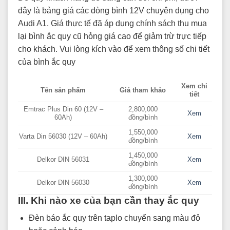
đây là bảng giá các dòng bình 12V chuyên dụng cho
Audi A1. Giá thực tế đã áp dụng chính sách thu mua
lại bình ắc quy cũ hỏng giá cao để giảm trừ trực tiếp
cho khách. Vui lòng kích vào để xem thông số chi tiết
của bình ắc quy
Xem chi
Tên sản phẩm
Giá tham khảo
tiết
Emtrac Plus Din 60 (12V –
2,800,000
Xem
60Ah)
đồng/bình
1,550,000
Varta Din 56030 (12V – 60Ah)
Xem
đồng/bình
1,450,000
Delkor DIN 56031
Xem
đồng/bình
1,300,000
Delkor DIN 56030
Xem
đồng/bình
III. Khi nào xe của bạn cần thay ắc quy
Đèn báo ắc quy trên taplo chuyển sang màu đỏ