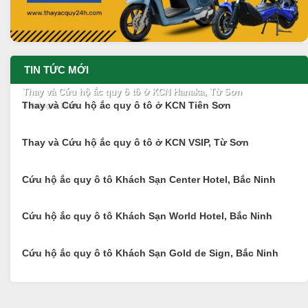
TIN TỨC MỚI
Thay và Cứu hộ ắc quy ô tô ở KCN Hanaka, Từ Sơn
Thay và Cứu hộ ắc quy ô tô ở KCN Tiên Sơn
4 Tháng 8, 2026
Thay và Cứu hộ ắc quy ô tô ở KCN VSIP, Từ Sơn
Cứu hộ ắc quy ô tô Khách Sạn Center Hotel, Bắc Ninh
Cứu hộ ắc quy ô tô Khách Sạn World Hotel, Bắc Ninh
Cứu hộ ắc quy ô tô Khách Sạn Gold de Sign, Bắc Ninh