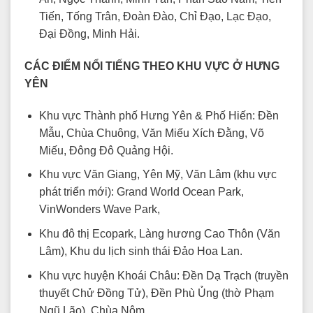
Tiến, Tống Trân, Đoàn Đào, Chỉ Đạo, Lạc Đạo,
Đại Đồng, Minh Hải.
CÁC ĐIỂM NỔI TIẾNG THEO KHU VỰC Ở HƯNG
YÊN
Khu vực Thành phố Hưng Yên & Phố Hiến: Đền
Mẫu, Chùa Chuông, Văn Miếu Xích Đằng, Võ
Miếu, Đông Đô Quảng Hội.
Khu vực Văn Giang, Yên Mỹ, Văn Lâm (khu vực
phát triển mới): Grand World Ocean Park,
VinWonders Wave Park,
Khu đô thị Ecopark, Làng hương Cao Thôn (Văn
Lâm), Khu du lịch sinh thái Đảo Hoa Lan.
Khu vực huyện Khoái Châu: Đền Dạ Trạch (truyền
thuyết Chử Đồng Tử), Đền Phù Ủng (thờ Phạm
Ngũ Lão), Chùa Nôm.