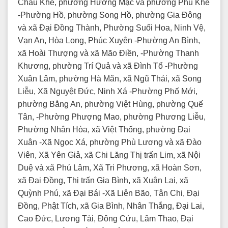
Châu Khê, phường Hương Mạc và phường Phù Khê
-Phường Hồ, phường Song Hồ, phường Gia Đông
và xã Đại Đồng Thành, Phường Suối Hoa, Ninh Vệ,
Vạn An, Hòa Long, Phúc Xuyên -Phường An Bình,
xã Hoài Thượng và xã Mão Điền, -Phường Thanh
Khương, phường Trí Quả và xã Đình Tổ -Phường
Xuân Lâm, phường Hà Mãn, xã Ngũ Thái, xã Song
Liễu, Xã Nguyệt Đức, Ninh Xá -Phường Phố Mới,
phường Bằng An, phường Việt Hùng, phường Quế
Tân, -Phường Phượng Mao, phường Phương Liễu,
Phường Nhân Hòa, xã Việt Thống, phường Đại
Xuân -Xã Ngọc Xá, phường Phù Lương và xã Đào
Viên, Xã Yên Giả, xã Chi Lăng Thị trấn Lim, xã Nội
Duệ và xã Phú Lâm, Xã Tri Phương, xã Hoàn Sơn,
xã Đại Đồng, Thị trấn Gia Bình, xã Xuân Lai, xã
Quỳnh Phú, xã Đại Bái -Xã Liên Bão, Tân Chi, Đại
Đồng, Phật Tích, xã Gia Bình, Nhân Thắng, Đại Lai,
Cao Đức, Lương Tài, Đông Cứu, Lâm Thao, Đại