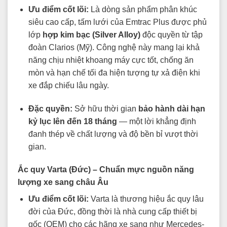
Ưu điểm cốt lõi:
Là dòng sản phẩm phân khúc
siêu cao cấp, tấm lưới của Emtrac Plus được phủ
lớp
hợp kim bạc (Silver Alloy)
độc quyền từ tập
đoàn Clarios (Mỹ). Công nghệ này mang lại khả
năng chịu nhiệt khoang máy cực tốt, chống ăn
mòn và hạn chế tối đa hiện tượng tự xả điện khi
xe đắp chiếu lâu ngày.
Đặc quyền:
Sở hữu thời gian
bảo hành dài hạn
kỷ lục lên đến 18 tháng
— một lời khẳng định
đanh thép về chất lượng và độ bền bỉ vượt thời
gian.
Ắc quy Varta (Đức) – Chuẩn mực nguồn năng
lượng xe sang châu Âu
Ưu điểm cốt lõi:
Varta là thương hiệu ắc quy lâu
đời của Đức, đồng thời là nhà cung cấp thiết bị
gốc (OEM) cho các hãng xe sang như Mercedes-