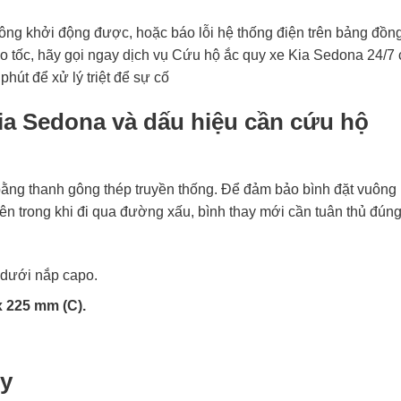
ông khởi động được, hoặc báo lỗi hệ thống điện trên bảng đồn
 tốc, hãy gọi ngay dịch vụ Cứu hộ ắc quy xe Kia Sedona 24/7
phút để xử lý triệt để sự cố
Kia Sedona và dấu hiệu cần cứu hộ
ng thanh gông thép truyền thống. Để đảm bảo bình đặt vuông
 bên trong khi đi qua đường xấu, bình thay mới cần tuân thủ đún
 dưới nắp capo.
x 225 mm (C).
uy