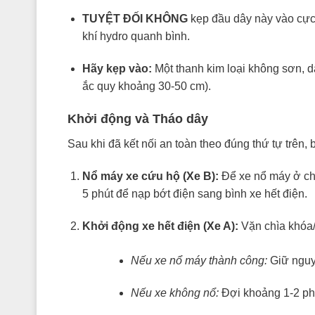
TUYỆT ĐỐI KHÔNG
kẹp đầu dây này vào cực
khí hydro quanh bình.
Hãy kẹp vào:
Một thanh kim loại không sơn, d
ắc quy khoảng 30-50 cm).
Khởi động và Tháo dây
Sau khi đã kết nối an toàn theo đúng thứ tự trên, 
Nổ máy xe cứu hộ (Xe B):
Để xe nổ máy ở chế
5 phút để nạp bớt điện sang bình xe hết điện.
Khởi động xe hết điện (Xe A):
Vặn chìa khóa/
Nếu xe nổ máy thành công:
Giữ nguyê
Nếu xe không nổ:
Đợi khoảng 1-2 phút