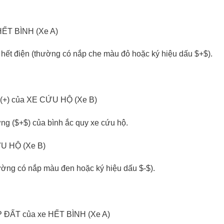
HẾT BÌNH (Xe A)
xe hết điện (thường có nắp che màu đỏ hoặc ký hiệu dấu
$+$
).
 (+) của XE CỨU HỘ (Xe B)
ng (
$+$
) của bình ắc quy xe cứu hộ.
ỨU HỘ (Xe B)
thường có nắp màu đen hoặc ký hiệu dấu
$-$
).
P ĐẤT của xe HẾT BÌNH (Xe A)