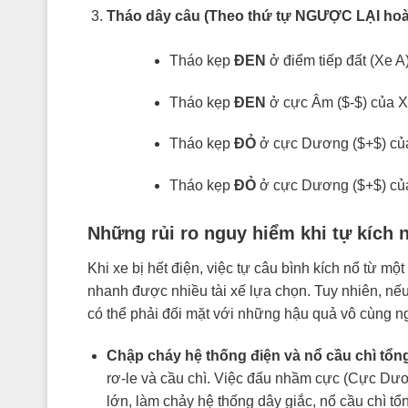
Tháo dây câu (Theo thứ tự NGƯỢC LẠI hoàn
Tháo kẹp
ĐEN
ở điểm tiếp đất (Xe A)
Tháo kẹp
ĐEN
ở cực Âm (
$-$
) của X
Tháo kẹp
ĐỎ
ở cực Dương (
$+$
) củ
Tháo kẹp
ĐỎ
ở cực Dương (
$+$
) củ
Những rủi ro nguy hiểm khi tự kích n
Khi xe bị hết điện, việc tự câu bình kích nổ từ mộ
nhanh được nhiều tài xế lựa chọn. Tuy nhiên, nếu
có thể phải đối mặt với những hậu quả vô cùng n
Chập cháy hệ thống điện và nổ cầu chì tổn
rơ-le và cầu chì. Việc đấu nhầm cực (Cực Dư
lớn, làm chảy hệ thống dây giắc, nổ cầu chì t