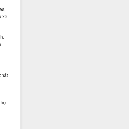
es,
o xe
h.
h
chất
thọ