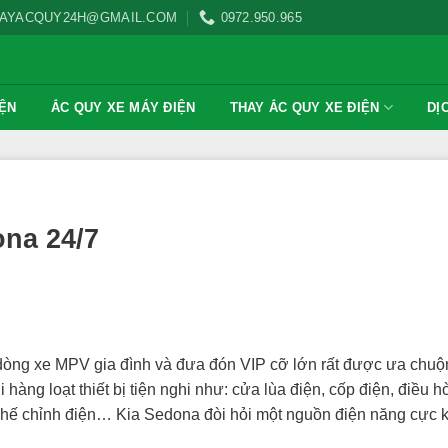
AYACQUY24H@GMAIL.COM
0972.950.965
IỆN
ẮC QUY XE MÁY ĐIỆN
THAY ẮC QUY XE ĐIỆN
DỊ
ona 24/7
 dòng xe MPV gia đình và đưa đón VIP cỡ lớn rất được ưa chuộ
hàng loạt thiết bị tiện nghi như: cửa lùa điện, cốp điện, điều h
g ghế chỉnh điện… Kia Sedona đòi hỏi một nguồn điện năng cực 