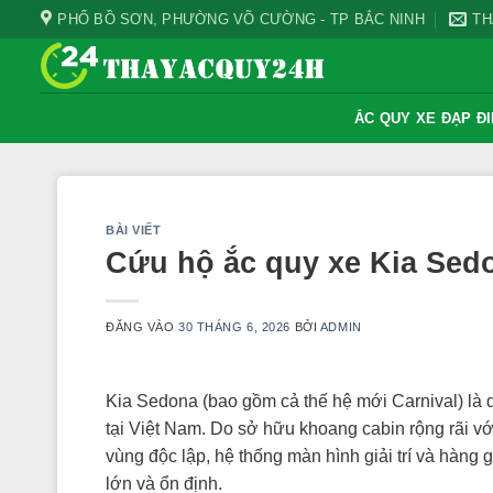
Bỏ
PHỐ BỒ SƠN, PHƯỜNG VÕ CƯỜNG - TP BẮC NINH
TH
qua
nội
dung
ẮC QUY XE ĐẠP Đ
BÀI VIẾT
Cứu hộ ắc quy xe Kia Sed
ĐĂNG VÀO
30 THÁNG 6, 2026
BỞI
ADMIN
Kia Sedona (bao gồm cả thế hệ mới Carnival) là
tại Việt Nam. Do sở hữu khoang cabin rộng rãi với 
vùng độc lập, hệ thống màn hình giải trí và hàn
lớn và ổn định.