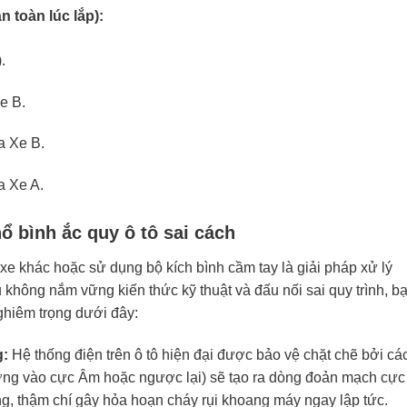
 toàn lúc lắp):
.
e B.
a Xe B.
a Xe A.
ổ bình ắc quy ô tô sai cách
t xe khác hoặc sử dụng bộ kích bình cầm tay là giải pháp xử lý
 không nắm vững kiến thức kỹ thuật và đấu nối sai quy trình, b
ghiêm trọng dưới đây:
g:
Hệ thống điện trên ô tô hiện đại được bảo vệ chặt chẽ bởi cá
ơng vào cực Âm hoặc ngược lại) sẽ tạo ra dòng đoản mạch cực
ổng, thậm chí gây hỏa hoạn cháy rụi khoang máy ngay lập tức.