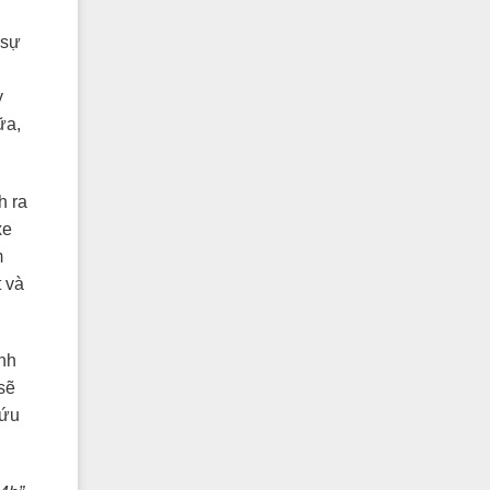
 sự
y
ữa,
h ra
xe
m
t và
nh
sẽ
cứu