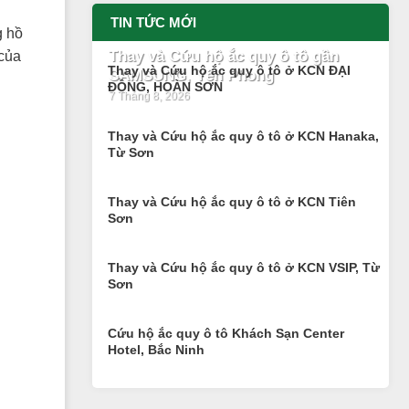
TIN TỨC MỚI
g hồ
Thay và Cứu hộ ắc quy ô tô gần
 của
Thay và Cứu hộ ắc quy ô tô ở KCN ĐẠI
SAMSUNG, Yên Phong
ĐỒNG, HOÀN SƠN
7 Tháng 8, 2026
Thay và Cứu hộ ắc quy ô tô ở KCN Hanaka,
Từ Sơn
Thay và Cứu hộ ắc quy ô tô ở KCN Tiên
g
Sơn
Thay và Cứu hộ ắc quy ô tô ở KCN VSIP, Từ
Sơn
Cứu hộ ắc quy ô tô Khách Sạn Center
Hotel, Bắc Ninh