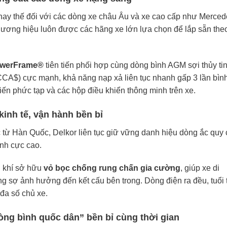
 thay thế đối với các dòng xe châu Âu và xe cao cấp như Merced
ương hiệu luôn được các hãng xe lớn lựa chọn để lắp sẵn the
PowerFrame®
tiên tiến phối hợp cùng dòng bình AGM sợi thủy tin
CCA$
) cực mạnh, khả năng nạp xả liên tục nhanh gấp 3 lần bìn
iến phức tạp và các hộp điều khiển thông minh trên xe.
kinh tế, vận hành bền bỉ
từ Hàn Quốc, Delkor liên tục giữ vững danh hiệu dòng ắc quy 
ịnh cực cao.
n khí sở hữu
vỏ bọc chống rung chấn gia cường
, giúp xe di
g sợ ảnh hưởng đến kết cấu bên trong. Dòng điện ra đều, tuổi 
 đa số chủ xe.
òng bình quốc dân” bền bỉ cùng thời gian