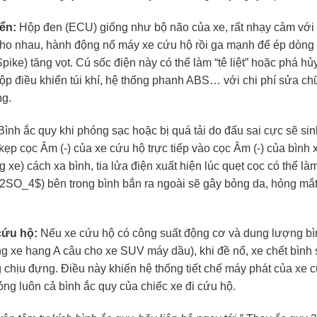
ển:
Hộp đen (ECU) giống như bộ não của xe, rất nhạy cảm với
h cho nhau, hành động nổ máy xe cứu hộ rồi ga mạnh để ép dòng
pike) tăng vọt. Cú sốc điện này có thể làm “tê liệt” hoặc phá hủ
ộp điều khiển túi khí, hệ thống phanh ABS… với chi phí sửa ch
ng.
ình ắc quy khi phóng sạc hoặc bị quá tải do đấu sai cực sẽ sin
ẹp cọc Âm (-) của xe cứu hộ trực tiếp vào cọc Âm (-) của bình 
g xe) cách xa bình, tia lửa điện xuất hiện lúc quẹt cọc có thể là
2SO_4$
) bên trong bình bắn ra ngoài sẽ gây bỏng da, hỏng mắ
cứu hộ:
Nếu xe cứu hộ có công suất động cơ và dung lượng bì
ùng xe hạng A câu cho xe SUV máy dầu), khi đề nổ, xe chết bình 
 chịu đựng. Điều này khiến hệ thống tiết chế máy phát của xe 
hỏng luôn cả bình ắc quy của chiếc xe đi cứu hộ.