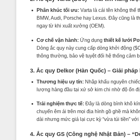
Phân khúc tối ưu:
Varta là cái tên không thể
BMW, Audi, Porsche hay Lexus. Đây cũng là th
ngay từ khi xuất xưởng (OEM).
Cơ chế vận hành:
Ứng dụng
thiết kế lưới 
Dòng ắc quy này cung cấp dòng khởi động (
$
thông thường, bảo vệ tuyệt đối hệ thống cảm b
3. Ắc quy Delkor (Hàn Quốc) – Giải pháp 
Thương hiệu uy tín:
Nhập khẩu nguyên chiếc 
lượng hàng đầu tại xứ sở kim chi nhờ độ ổn đ
Trải nghiệm thực tế:
Đây là dòng bình khô kí
chuyển êm ái trên mọi địa hình gồ ghề mà khôn
dài nhưng mức giá lại cực kỳ “vừa túi tiền” với
4. Ắc quy GS (Công nghệ Nhật Bản) – “D