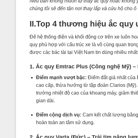
Nếu bạn không muốn tự thay ắc quy hoặc không yên
chúng tôi sẽ đến tận nơi thay lắp và cứu hộ cho ô
II.Top 4 thương hiệu ắc quy 
Để hệ thống điện và khối động cơ trên xe luôn ho
quy phù hợp với cấu trúc xe là vô cùng quan trọn
được các bác tài tại Việt Nam tin dùng nhiều nhất
1. Ắc quy Emtrac Plus (Công nghệ Mỹ) – 
Điểm mạnh vượt bậc:
Điểm đắt giá nhất của 
cao cấp, thừa hưởng từ tập đoàn Clarios (Mỹ).
trường nhiệt độ cao của khoang máy, giảm thiể
gian dài.
Điểm cộng dịch vụ:
Cam kết chất lượng bằn
hoàn toàn an tâm sử dụng.
2. Ắc quy Varta (Đức) – Trái tim năng l