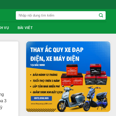
Tìm
kiếm:
CH VỤ
BÀI VIẾT
ng
òa 3
kỳ