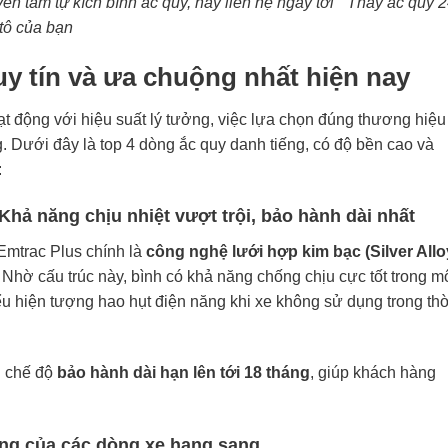
 tâm tự kích bình ắc quy, hãy liên hệ ngay tới ” Thay ắc quy 2
 tô của bạn
uy tín và ưa chuộng nhất hiện nay
ạt động với hiệu suất lý tưởng, việc lựa chọn đúng thương hiệu
g. Dưới đây là top 4 dòng ắc quy danh tiếng, có độ bền cao và
:
Khả năng chịu nhiệt vượt trội, bảo hành dài nhất
Emtrac Plus chính là
công nghệ lưới hợp kim bạc (Silver Allo
 Nhờ cấu trúc này, bình có khả năng chống chịu cực tốt trong m
u hiện tượng hao hụt điện năng khi xe không sử dụng trong thờ
g chế độ
bảo hành dài hạn lên tới 18 tháng
, giúp khách hàng
ượng của các dòng xe hạng sang