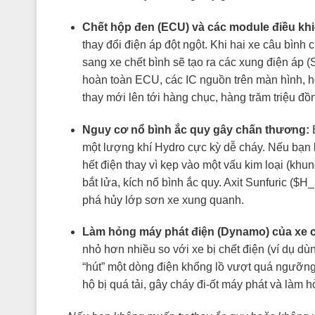
Chết hộp đen (ECU) và các module điều khi
thay đổi điện áp đột ngột. Khi hai xe câu bìn
sang xe chết bình sẽ tạo ra các xung điện áp (S
hoàn toàn ECU, các IC nguồn trên màn hình, h
thay mới lên tới hàng chục, hàng trăm triệu đồ
Nguy cơ nổ bình ắc quy gây chấn thương:
B
một lượng khí Hydro cực kỳ dễ cháy. Nếu bạn k
hết điện thay vì kẹp vào một vấu kim loại (khun
bắt lửa, kích nổ bình ắc quy. Axit Sunfuric (
$H_
phá hủy lớp sơn xe xung quanh.
Làm hỏng máy phát điện (Dynamo) của xe 
nhỏ hơn nhiều so với xe bị chết điện (ví dụ d
“hút” một dòng điện khổng lồ vượt quá ngưỡng
hộ bị quá tải, gây cháy đi-ốt máy phát và làm 