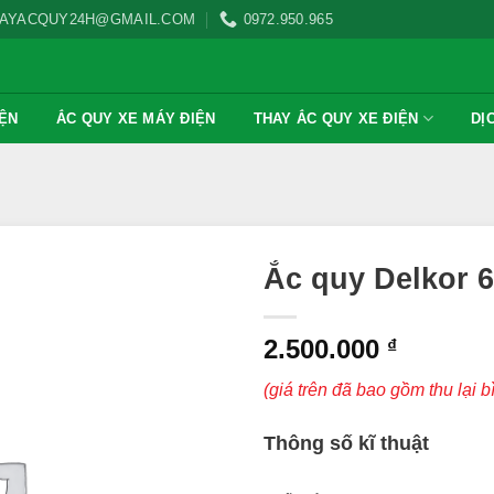
AYACQUY24H@GMAIL.COM
0972.950.965
IỆN
ẮC QUY XE MÁY ĐIỆN
THAY ẮC QUY XE ĐIỆN
DỊ
Ắc quy Delkor 6
2.500.000
₫
(giá trên đã bao gồm thu lại b
Thông số kĩ thuật