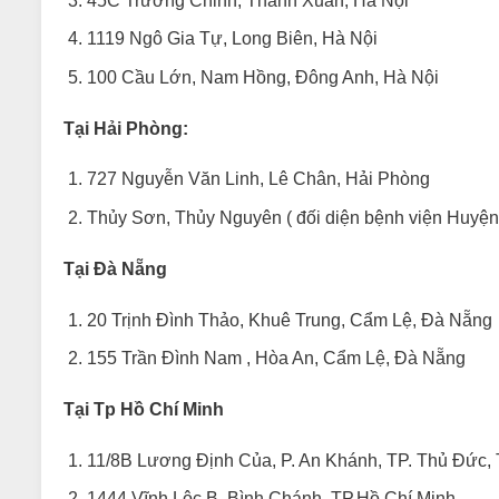
45C Trường Chinh, Thanh Xuân, Hà Nội
1119 Ngô Gia Tự, Long Biên, Hà Nội
100 Cầu Lớn, Nam Hồng, Đông Anh, Hà Nội
Tại Hải Phòng:
727 Nguyễn Văn Linh, Lê Chân, Hải Phòng
Thủy Sơn, Thủy Nguyên ( đối diện bệnh viện Huyệ
Tại Đà Nẵng
20 Trịnh Đình Thảo, Khuê Trung, Cẩm Lệ, Đà Nẵng
155 Trần Đình Nam , Hòa An, Cẩm Lệ, Đà Nẵng
Tại Tp Hồ Chí Minh
11/8B Lương Định Của, P. An Khánh, TP. Thủ Đức, 
1444 Vĩnh Lộc B, Bình Chánh, TP.Hồ Chí Minh